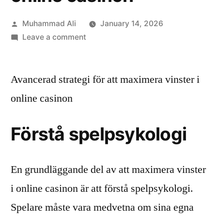
Muhammad Ali
January 14, 2026
Leave a comment
Avancerad strategi för att maximera vinster i
online casinon
Förstå spelpsykologi
En grundläggande del av att maximera vinster
i online casinon är att förstå spelpsykologi.
Spelare måste vara medvetna om sina egna