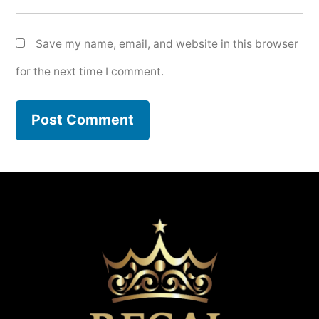
Save my name, email, and website in this browser
for the next time I comment.