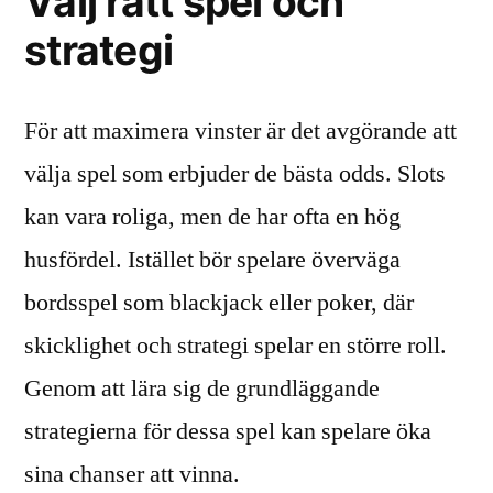
Välj rätt spel och
strategi
För att maximera vinster är det avgörande att
välja spel som erbjuder de bästa odds. Slots
kan vara roliga, men de har ofta en hög
husfördel. Istället bör spelare överväga
bordsspel som blackjack eller poker, där
skicklighet och strategi spelar en större roll.
Genom att lära sig de grundläggande
strategierna för dessa spel kan spelare öka
sina chanser att vinna.