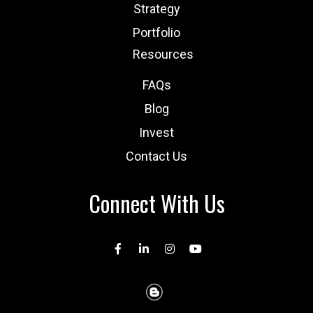
Strategy
Portfolio
Resources
FAQs
Blog
Invest
Contact Us
Connect With Us