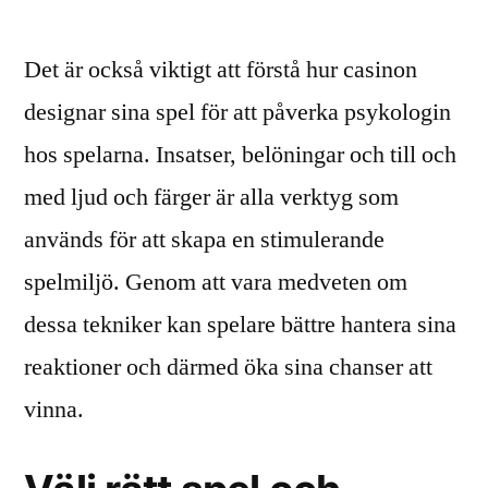
Det är också viktigt att förstå hur casinon
designar sina spel för att påverka psykologin
hos spelarna. Insatser, belöningar och till och
med ljud och färger är alla verktyg som
används för att skapa en stimulerande
spelmiljö. Genom att vara medveten om
dessa tekniker kan spelare bättre hantera sina
reaktioner och därmed öka sina chanser att
vinna.