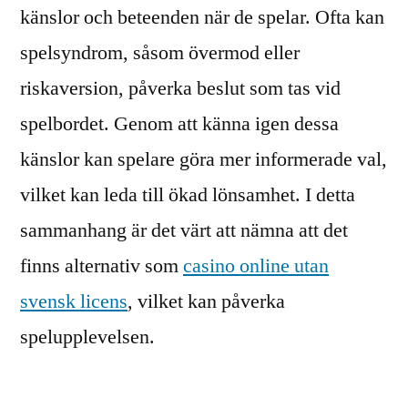
känslor och beteenden när de spelar. Ofta kan
spelsyndrom, såsom övermod eller
riskaversion, påverka beslut som tas vid
spelbordet. Genom att känna igen dessa
känslor kan spelare göra mer informerade val,
vilket kan leda till ökad lönsamhet. I detta
sammanhang är det värt att nämna att det
finns alternativ som
casino online utan
svensk licens
, vilket kan påverka
spelupplevelsen.