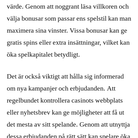
värde. Genom att noggrant läsa villkoren och
välja bonusar som passar ens spelstil kan man
maximera sina vinster. Vissa bonusar kan ge
gratis spins eller extra insättningar, vilket kan
öka spelkapitalet betydligt.
Det är också viktigt att hålla sig informerad
om nya kampanjer och erbjudanden. Att
regelbundet kontrollera casinots webbplats
eller nyhetsbrev kan ge möjligheter att få ut
det mesta av sitt spelande. Genom att utnyttja
dessa erbjudanden på rätt sätt kan spelare öka