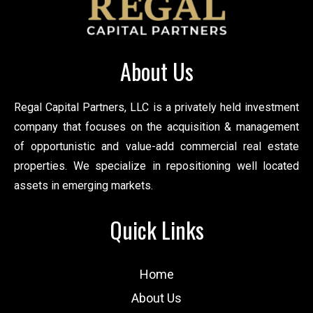
About Us
Regal Capital Partners, LLC is a privately held investment
company that focuses on the acquisition & management
of opportunistic and value-add commercial real estate
properties. We specialize in repositioning well located
assets in emerging markets.
Quick Links
Home
About Us