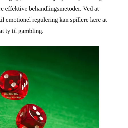
re effektive behandlingsmetoder. Ved at
 til emotionel regulering kan spillere lære at
at ty til gambling.