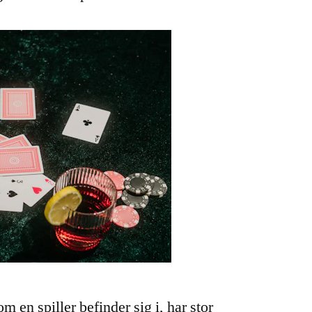
m en spiller befinder sig i, har stor