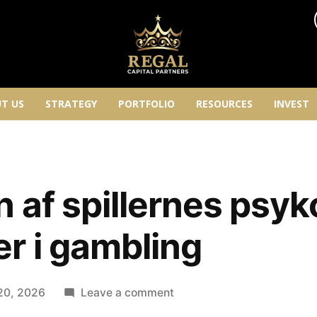
T US
STRATEGY
PORTFOLIO
RESOURCES
INVEST
n af spillernes psyk
r i gambling
20, 2026
Leave a comment