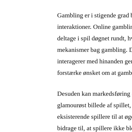
Gambling er i stigende grad b
interaktioner. Online gamblin
deltage i spil døgnet rundt, 
mekanismer bag gambling. De
interagerer med hinanden ge
forstærke ønsket om at gamb
Desuden kan markedsføring 
glamourøst billede af spillet
eksisterende spillere til at ø
bidrage til, at spillere ikke