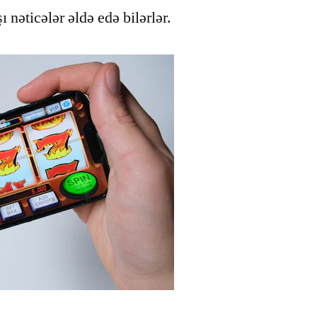
ı nəticələr əldə edə bilərlər.