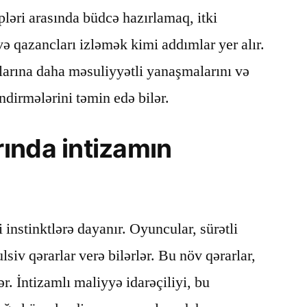
pləri arasında büdcə hazırlamaq, itki
ə qazancları izləmək kimi addımlar yer alır.
arına daha məsuliyyətli yanaşmalarını və
dirmələrini təmin edə bilər.
ında intizamın
 instinktlərə dayanır. Oyuncular, sürətli
iv qərarlar verə bilərlər. Bu növ qərarlar,
ər. İntizamlı maliyyə idarəçiliyi, bu