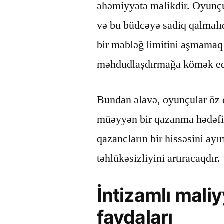
əhəmiyyətə malikdir. Oyunçul
və bu büdcəyə sadiq qalmalı
bir məbləğ limitini aşmamaq 
məhdudlaşdırmağa kömək ed
Bundan əlavə, oyunçular öz q
müəyyən bir qazanma hədəfi t
qazancların bir hissəsini a
təhlükəsizliyini artıracaqdır.
İntizamlı maliy
faydaları