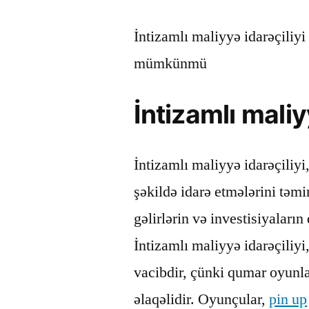
İntizamlı maliyyə idarəçiliy
mümkünmü
İntizamlı maliy
İntizamlı maliyyə idarəçiliyi
şəkildə idarə etmələrini təmi
gəlirlərin və investisiyaları
İntizamlı maliyyə idarəçiliy
vacibdir, çünki qumar oyunla
əlaqəlidir. Oyunçular,
pin up