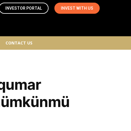
INVESTOR PORTAL
INVEST WITH US
CONTACT US
ə qumar
 mümkünmü