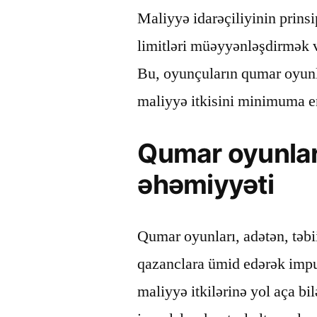
Maliyyə idarəçiliyinin prinsi
limitləri müəyyənləşdirmək v
Bu, oyunçuların qumar oyunl
maliyyə itkisini minimuma en
Qumar oyunlar
əhəmiyyəti
Qumar oyunları, adətən, təbii
qazanclara ümid edərək impuls
maliyyə itkilərinə yol aça bil