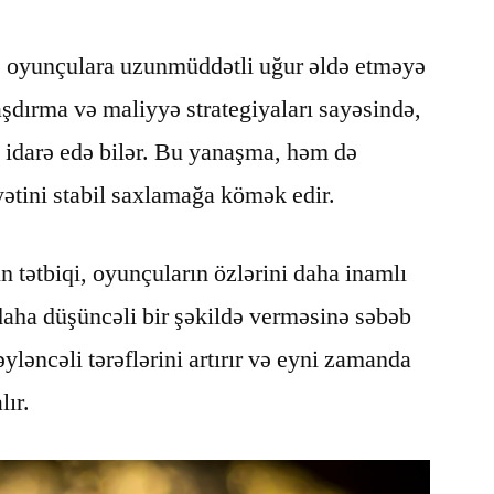
i, oyunçulara uzunmüddətli uğur əldə etməyə
şdırma və maliyyə strategiyaları sayəsində,
ı idarə edə bilər. Bu yanaşma, həm də
tini stabil saxlamağa kömək edir.
n tətbiqi, oyunçuların özlərini daha inamlı
 daha düşüncəli bir şəkildə verməsinə səbəb
yləncəli tərəflərini artırır və eyni zamanda
lır.