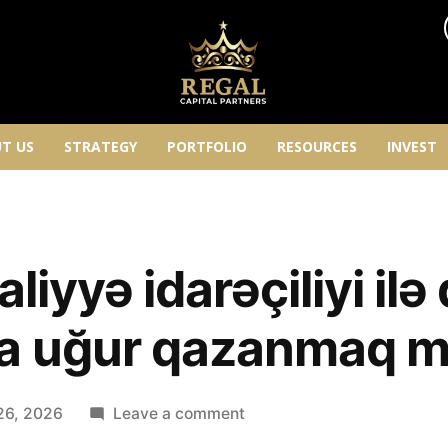
T US
STRATEGY
PORTFOLIO
RESOURCES
INVEST
aliyyə idarəçiliyi il
da uğur qazanmaq
26, 2026
Leave a comment