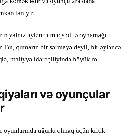
mağa kömək edir və oyunçulara daha
mkan tanıyır.
rın yalnız əyləncə məqsədilə oynamağı
. Bu, qumarın bir sərmayə deyil, bir əyləncə
la, maliyyə idarəçiliyində böyük rol
qiyaları və oyunçular
r
r oyunlarında uğurlu olmaq üçün kritik