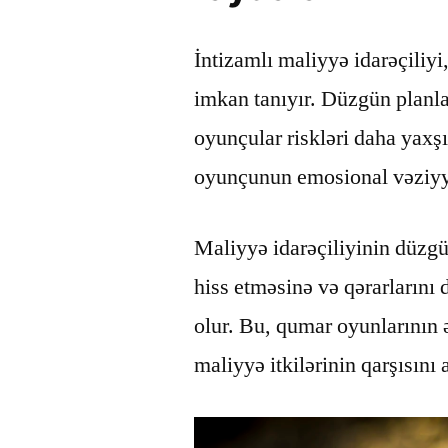
İntizamlı maliyyə idarəçiliy
imkan tanıyır. Düzgün planla
oyunçular riskləri daha yaxş
oyunçunun emosional vəziyyə
Maliyyə idarəçiliyinin düzgü
hiss etməsinə və qərarlarını
olur. Bu, qumar oyunlarının ə
maliyyə itkilərinin qarşısını a