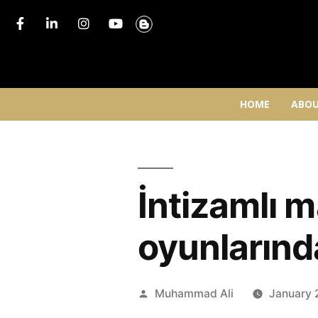
HOME
ABOU
İntizamlı m
oyunların
Muhammad Ali
January 