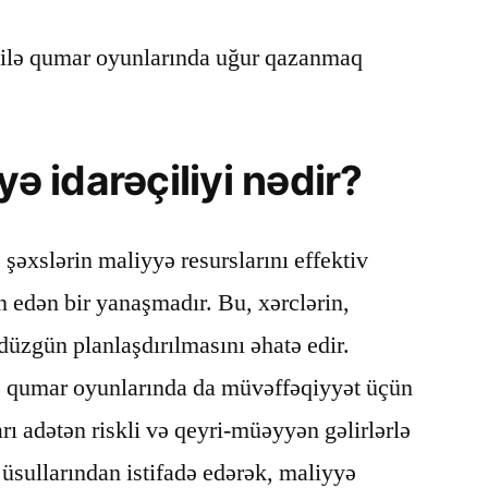
i ilə qumar oyunlarında uğur qazanmaq
yə idarəçiliyi nədir?
, şəxslərin maliyyə resurslarını effektiv
n edən bir yanaşmadır. Bu, xərclərin,
n düzgün planlaşdırılmasını əhatə edir.
i, qumar oyunlarında da müvəffəqiyyət üçün
rı adətən riskli və qeyri-müəyyən gəlirlərlə
üsullarından istifadə edərək, maliyyə