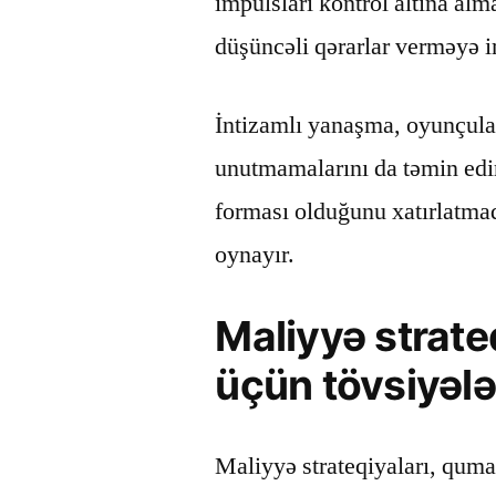
impulsları kontrol altına al
düşüncəli qərarlar verməyə i
İntizamlı yanaşma, oyunçula
unutmamalarını da təmin edir
forması olduğunu xatırlatmaq
oynayır.
Maliyyə strate
üçün tövsiyələ
Maliyyə strateqiyaları, quma