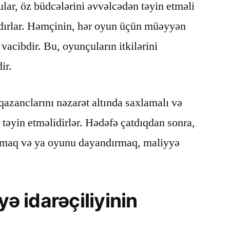
ar, öz büdcələrini əvvəlcədən təyin etməli
dırlar. Həmçinin, hər oyun üçün müəyyən
vacibdir. Bu, oyunçuların itkilərini
ir.
azanclarını nəzarət altında saxlamalı və
əyin etməlidirlər. Hədəfə çatdıqdan sonra,
yırmaq və ya oyunu dayandırmaq, maliyyə
yə idarəçiliyinin