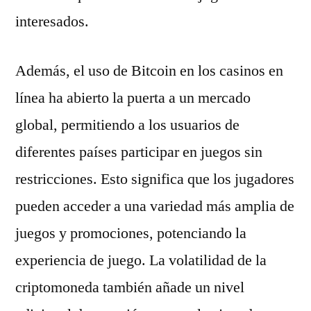
interesados.
Además, el uso de Bitcoin en los casinos en
línea ha abierto la puerta a un mercado
global, permitiendo a los usuarios de
diferentes países participar en juegos sin
restricciones. Esto significa que los jugadores
pueden acceder a una variedad más amplia de
juegos y promociones, potenciando la
experiencia de juego. La volatilidad de la
criptomoneda también añade un nivel