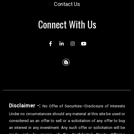
Contact Us
Connect With Us
Disclaimer -:
No Offer of Securities—Disclosure of Interests
Under no circumstances should any material at this site be used or
considered as an offer to sell or a solicitation of any offer to buy
an interest in any investment. Any such offer or solicitation will be