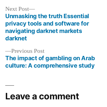
Next Post
Unmasking the truth Essential
privacy tools and software for
navigating darknet markets
darknet
Previous Post
The impact of gambling on Arab
culture: A comprehensive study
Leave a comment