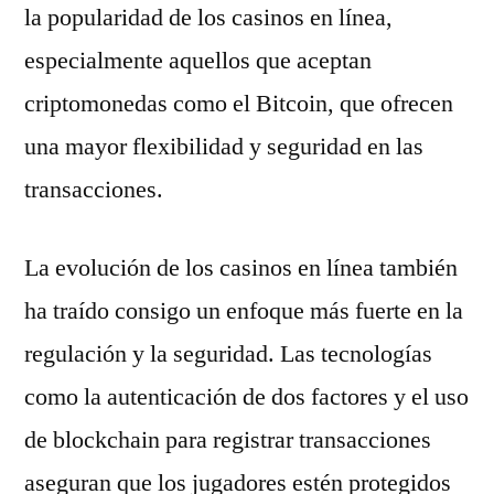
la popularidad de los casinos en línea,
especialmente aquellos que aceptan
criptomonedas como el Bitcoin, que ofrecen
una mayor flexibilidad y seguridad en las
transacciones.
La evolución de los casinos en línea también
ha traído consigo un enfoque más fuerte en la
regulación y la seguridad. Las tecnologías
como la autenticación de dos factores y el uso
de blockchain para registrar transacciones
aseguran que los jugadores estén protegidos