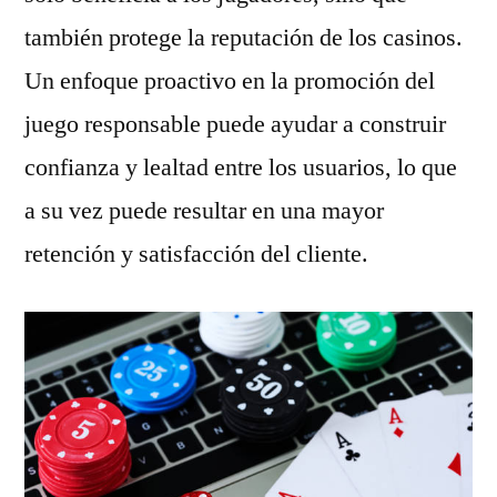
también protege la reputación de los casinos.
Un enfoque proactivo en la promoción del
juego responsable puede ayudar a construir
confianza y lealtad entre los usuarios, lo que
a su vez puede resultar en una mayor
retención y satisfacción del cliente.