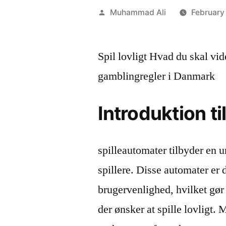
Muhammad Ali
February
Spil lovligt Hvad du skal vi
gamblingregler i Danmark
Introduktion ti
spilleautomater tilbyder en u
spillere. Disse automater er
brugervenlighed, hvilket gør
der ønsker at spille lovligt.