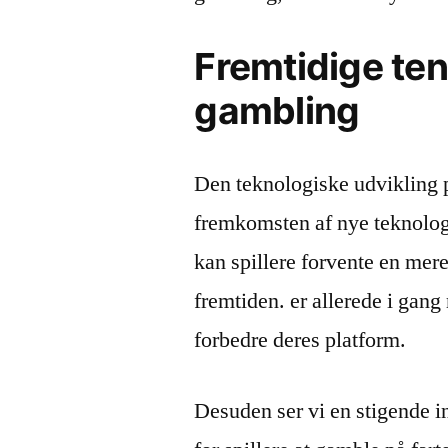
Fremtidige ten
gambling
Den teknologiske udvikling 
fremkomsten af nye teknologi
kan spillere forvente en mere
fremtiden. er allerede i gan
forbedre deres platform.
Desuden ser vi en stigende in