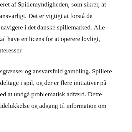
ret af Spillemyndigheden, som sikrer, at
ansvarligt. Det er vigtigt at forstå de
 navigere i det danske spillemarked. Alle
al have en licens for at operere lovligt,
nteresser.
sgrænser og ansvarsfuld gambling. Spillere
eltage i spil, og der er flere initiativer på
 med at undgå problematisk adfærd. Dette
udelukkelse og adgang til information om