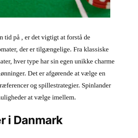
 tid på , er det vigtigt at forstå de
omater, der er tilgængelige. Fra klassiske
ater, hver type har sin egen unikke charme
elønninger. Det er afgørende at vælge en
præferencer og spillestrategier. Spinlander
 muligheder at vælge imellem.
r i Danmark