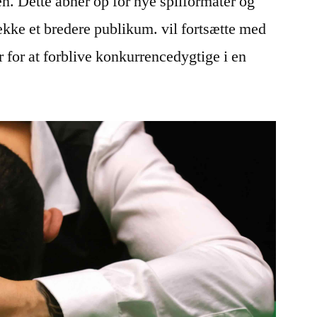
ten. Dette åbner op for nye spilformater og
række et bredere publikum. vil fortsætte med
er for at forblive konkurrencedygtige i en