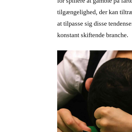
for spillere at gamble på far
tilgængelighed, der kan tilt
at tilpasse sig disse tendens
konstant skiftende branche.