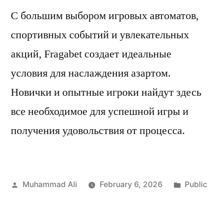
С большим выбором игровых автоматов,
спортивных событий и увлекательных
акций, Fragabet создает идеальные
условия для наслаждения азартом.
Новички и опытные игроки найдут здесь
все необходимое для успешной игры и
получения удовольствия от процесса.
Muhammad Ali
February 6, 2026
Public