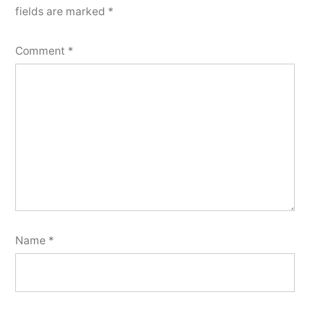
fields are marked
*
Comment
*
Name
*