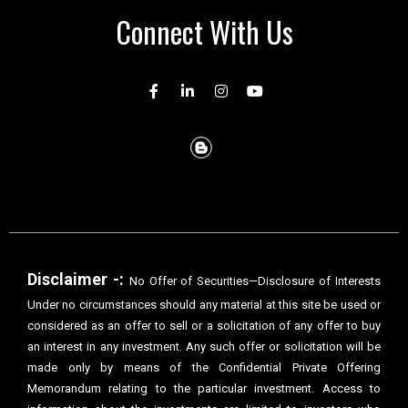
Connect With Us
Disclaimer -:
No Offer of Securities—Disclosure of Interests
Under no circumstances should any material at this site be used or
considered as an offer to sell or a solicitation of any offer to buy
an interest in any investment. Any such offer or solicitation will be
made only by means of the Confidential Private Offering
Memorandum relating to the particular investment. Access to