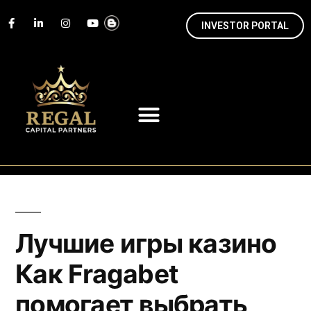
INVESTOR PORTAL
Лучшие игры казино
Как Fragabet
помогает выбрать