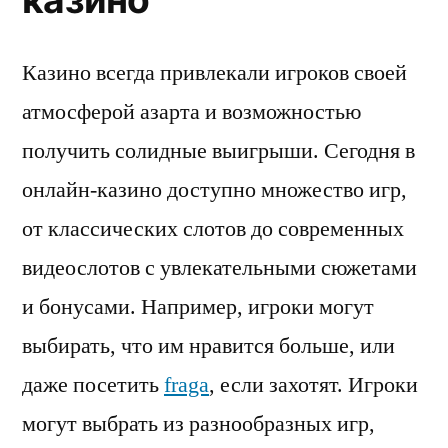
Казино всегда привлекали игроков своей
атмосферой азарта и возможностью
получить солидные выигрыши. Сегодня в
онлайн-казино доступно множество игр,
от классических слотов до современных
видеослотов с увлекательными сюжетами
и бонусами. Например, игроки могут
выбирать, что им нравится больше, или
даже посетить
fraga
, если захотят. Игроки
могут выбрать из разнообразных игр,