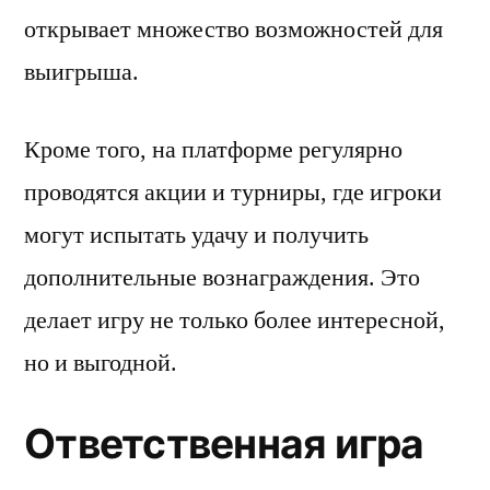
открывает множество возможностей для
выигрыша.
Кроме того, на платформе регулярно
проводятся акции и турниры, где игроки
могут испытать удачу и получить
дополнительные вознаграждения. Это
делает игру не только более интересной,
но и выгодной.
Ответственная игра