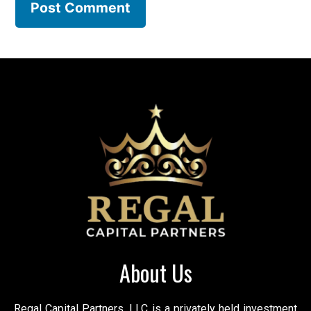
About Us
Regal Capital Partners, LLC is a privately held investment