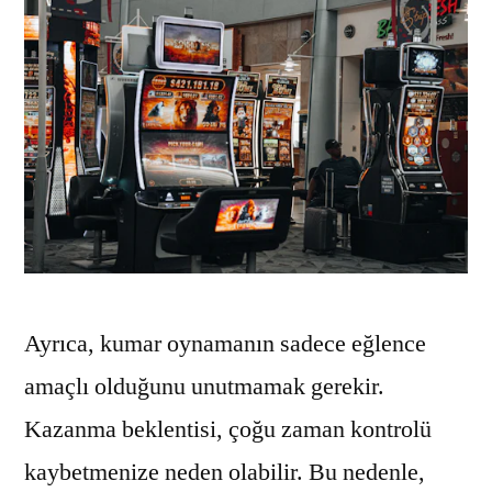
Ayrıca, kumar oynamanın sadece eğlence
amaçlı olduğunu unutmamak gerekir.
Kazanma beklentisi, çoğu zaman kontrolü
kaybetmenize neden olabilir. Bu nedenle,