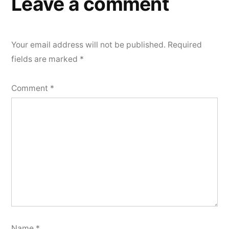
Leave a comment
Your email address will not be published.
Required
fields are marked
*
Comment
*
Name
*