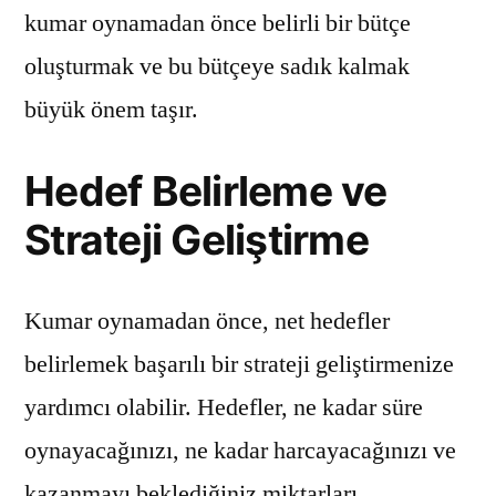
kumar oynamadan önce belirli bir bütçe
oluşturmak ve bu bütçeye sadık kalmak
büyük önem taşır.
Hedef Belirleme ve
Strateji Geliştirme
Kumar oynamadan önce, net hedefler
belirlemek başarılı bir strateji geliştirmenize
yardımcı olabilir. Hedefler, ne kadar süre
oynayacağınızı, ne kadar harcayacağınızı ve
kazanmayı beklediğiniz miktarları