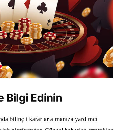
e Bilgi Edinin
da bilinçli kararlar almanıza yardımcı