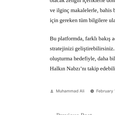
olacak zengin içeriklerle dolu
ve ilginç makalelerle, bahis
için gereken tüm bilgilere ula
Bu platformda, farklı bakış 
stratejinizi geliştirebilirsin
oluşturma hedefiyle, daha bi
Halkın Nabzı’nı takip edebili
Muhammad Ali
February 