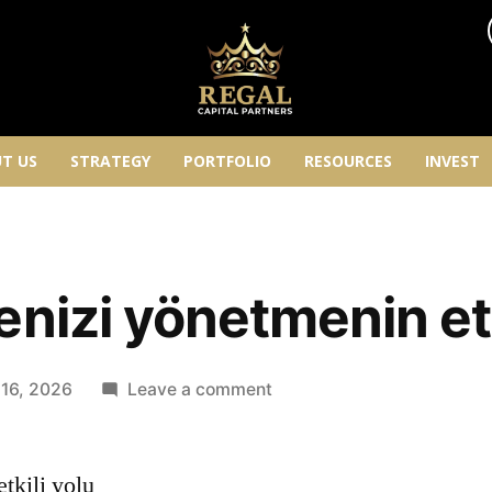
T US
STRATEGY
PORTFOLIO
RESOURCES
INVEST
nizi yönetmenin etk
 16, 2026
Leave a comment
tkili yolu