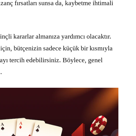
zanç fırsatları sunsa da, kaybetme ihtimali
inçli kararlar almanıza yardımcı olacaktır.
için, bütçenizin sadece küçük bir kısmıyla
yı tercih edebilirsiniz. Böylece, genel
.