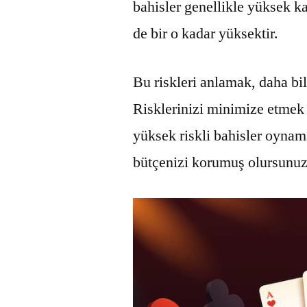
bahisler genellikle yüksek ka
de bir o kadar yüksektir.
Bu riskleri anlamak, daha bil
Risklerinizi minimize etmek 
yüksek riskli bahisler oynama
bütçenizi korumuş olursunuz