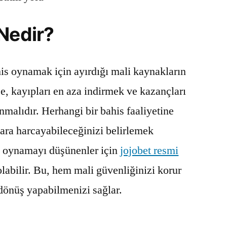
Nedir?
ahis oynamak için ayırdığı mali kaynakların
çe, kayıpları en aza indirmek ve kazançları
malıdır. Herhangi bir bahis faaliyetine
ara harcayabileceğinizi belirlemek
s oynamayı düşünenler için
jojobet resmi
labilir. Bu, hem mali güvenliğinizi korur
dönüş yapabilmenizi sağlar.