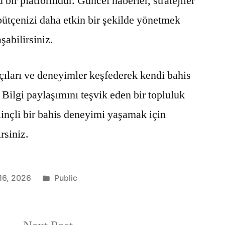
 bir platformdur. Güncel haberler, stratejiler
 bütçenizi daha etkin bir şekilde yönetmek
şabilirsiniz.
açıları ve deneyimler keşfederek kendi bahis
iz. Bilgi paylaşımını teşvik eden bir topluluk
linçli bir bahis deneyimi yaşamak için
rsiniz.
16, 2026
Public