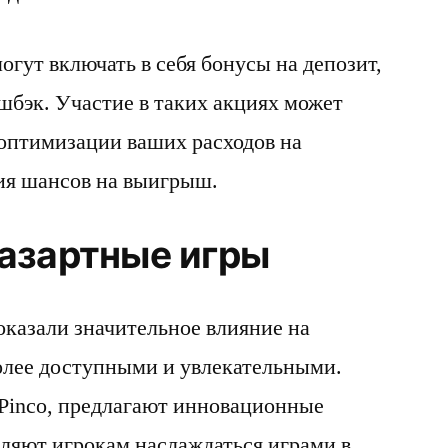
гут включать в себя бонусы на депозит,
шбэк. Участие в таких акциях может
оптимизации ваших расходов на
ия шансов на выигрыш.
 азартные игры
казали значительное влияние на
более доступными и увлекательными.
 Pinco, предлагают инновационные
ляют игрокам наслаждаться играми в