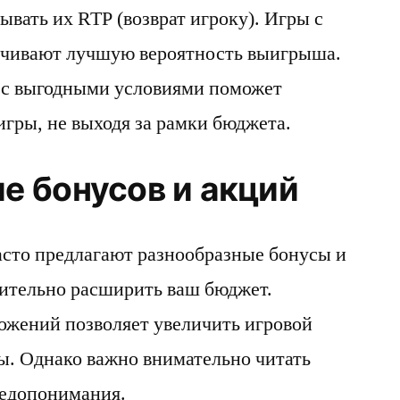
вать их RTP (возврат игроку). Игры с
ечивают лучшую вероятность выигрыша.
 с выгодными условиями поможет
игры, не выходя за рамки бюджета.
е бонусов и акций
часто предлагают разнообразные бонусы и
чительно расширить ваш бюджет.
ожений позволяет увеличить игровой
ры. Однако важно внимательно читать
недопонимания.