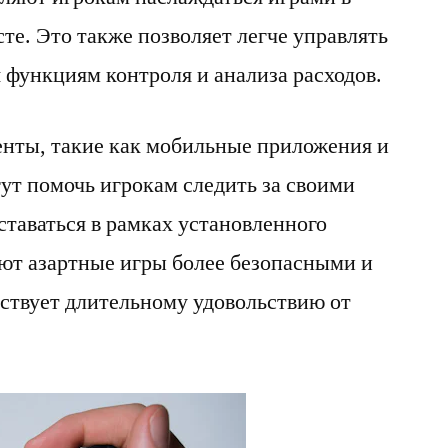
те. Это также позволяет легче управлять
 функциям контроля и анализа расходов.
нты, такие как мобильные приложения и
ут помочь игрокам следить за своими
таваться в рамках установленного
ют азартные игры более безопасными и
ствует длительному удовольствию от