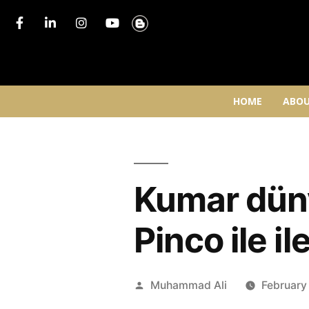
HOME
ABOU
Kumar dün
Pinco ile il
Muhammad Ali
February