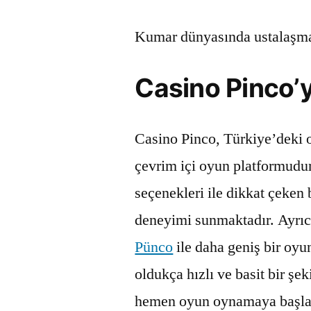
Kumar dünyasında ustalaşmak 
Casino Pinco’y
Casino Pinco, Türkiye’deki o
çevrim içi oyun platformudu
seçenekleri ile dikkat çeken 
deneyimi sunmaktadır. Ayrıc
Pünco
ile daha geniş bir oyu
oldukça hızlı ve basit bir şek
hemen oyun oynamaya başlay