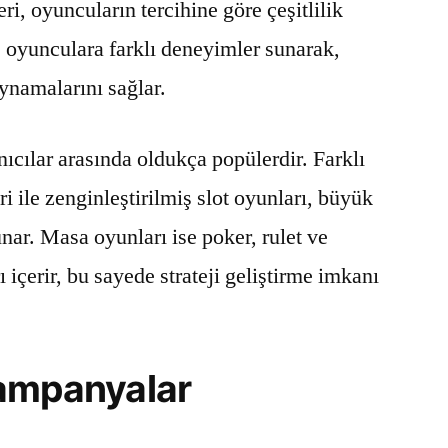
eri, oyuncuların tercihine göre çeşitlilik
, oyunculara farklı deneyimler sunarak,
ynamalarını sağlar.
anıcılar arasında oldukça popülerdir. Farklı
i ile zenginleştirilmiş slot oyunları, büyük
unar. Masa oyunları ise poker, rulet ve
 içerir, bu sayede strateji geliştirme imkanı
ampanyalar