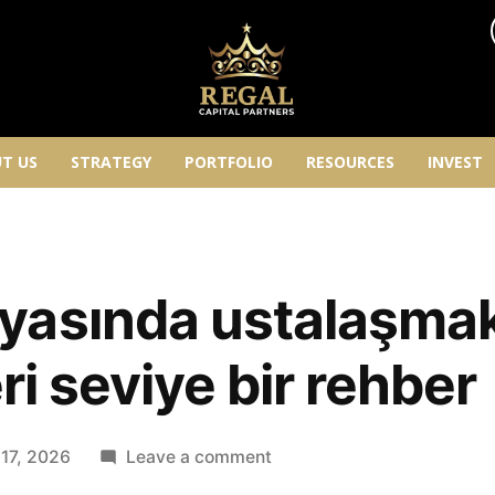
T US
STRATEGY
PORTFOLIO
RESOURCES
INVEST
yasında ustalaşmak
eri seviye bir rehber
 17, 2026
Leave a comment