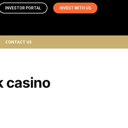
INVESTOR PORTAL
INVEST WITH US
CONTACT US
 casino