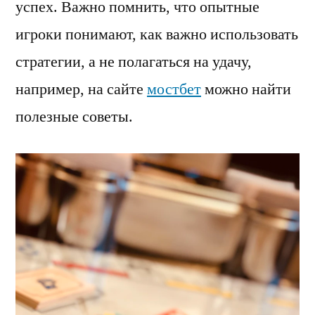
успех. Важно помнить, что опытные
игроки понимают, как важно использовать
стратегии, а не полагаться на удачу,
например, на сайте
мостбет
можно найти
полезные советы.