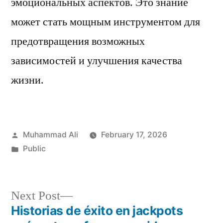
эмоциональных аспектов. Это знание
может стать мощным инструментом для
предотвращения возможных
зависимостей и улучшения качества
жизни.
Muhammad Ali
February 17, 2026
Public
Next Post
Historias de éxito en jackpots