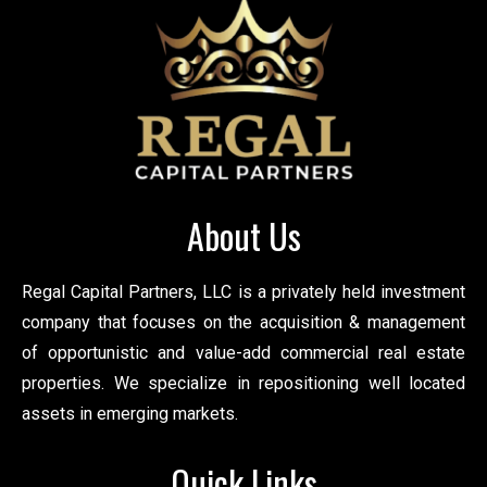
About Us
Regal Capital Partners, LLC is a privately held investment
company that focuses on the acquisition & management
of opportunistic and value-add commercial real estate
properties. We specialize in repositioning well located
assets in emerging markets.
Quick Links