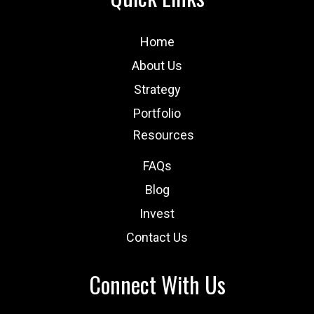
Home
About Us
Strategy
Portfolio
Resources
FAQs
Blog
Invest
Contact Us
Connect With Us