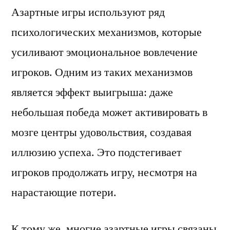
Азартные игры используют ряд
психологических механизмов, которые
усиливают эмоциональное вовлечение
игроков. Одним из таких механизмов
является эффект выигрыша: даже
небольшая победа может активировать в
мозге центры удовольствия, создавая
иллюзию успеха. Это подстегивает
игроков продолжать игру, несмотря на
нарастающие потери.
К тому же, многие азартные игры связаны