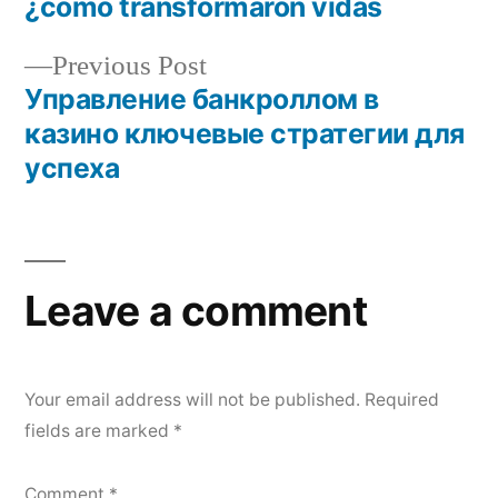
¿cómo transformaron vidas
Previous Post
Управление банкроллом в
казино ключевые стратегии для
успеха
Leave a comment
Your email address will not be published.
Required
fields are marked
*
Comment
*