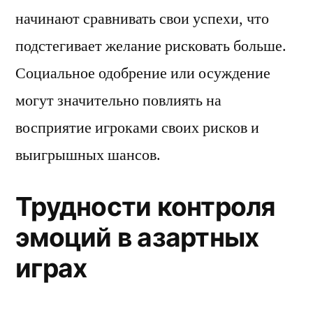
начинают сравнивать свои успехи, что
подстегивает желание рисковать больше.
Социальное одобрение или осуждение
могут значительно повлиять на
восприятие игроками своих рисков и
выигрышных шансов.
Трудности контроля
эмоций в азартных
играх