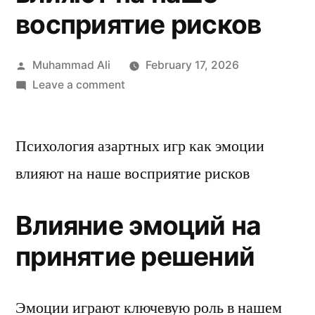
восприятие рисков
Muhammad Ali
February 17, 2026
Leave a comment
Психология азартных игр как эмоции
влияют на наше восприятие рисков
Влияние эмоций на
принятие решений
Эмоции играют ключевую роль в нашем