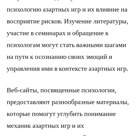
психологию азартных игр и их влияние на
восприятие рисков. Изучение литературы,
участие в семинарах и обращение к
психологам могут стать важными шагами
на пути к осознанию своих эмоций и
управления ими в контексте азартных игр.
Веб-сайты, посвященные психологии,
предоставляют разнообразные материалы,
которые помогут углубить понимание
механик азартных игр и их