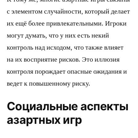
с элементом случайности, который делает
их ещё более привлекательными. Игроки
могут думать, что у них есть некий
контроль над исходом, что также влияет
на их восприятие рисков. Это иллюзия
контроля порождает опасные ожидания и
ведет к повышенному риску.
Социальные аспекты
азартных игр