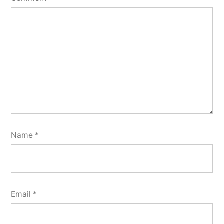
Name
*
Email
*