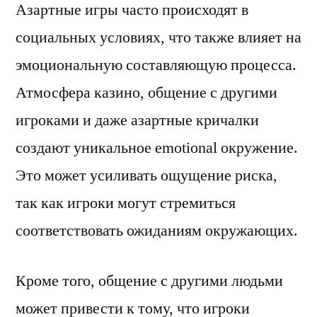
Азартные игры часто происходят в
социальных условиях, что также влияет на
эмоциональную составляющую процесса.
Атмосфера казино, общение с другими
игроками и даже азартные кричалки
создают уникальное emotional окружение.
Это может усиливать ощущение риска,
так как игроки могут стремиться
соответствовать ожиданиям окружающих.
Кроме того, общение с другими людьми
может привести к тому, что игроки