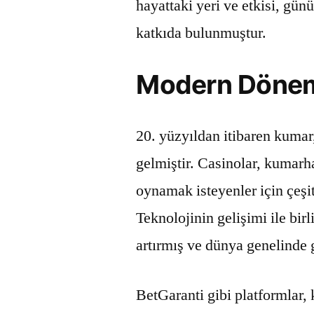
hayattaki yeri ve etkisi, g
katkıda bulunmuştur.
Modern Dönem
20. yüzyıldan itibaren kumar
gelmiştir. Casinolar, kumarh
oynamak isteyenler için çeşit
Teknolojinin gelişimi ile bir
artırmış ve dünya genelinde g
BetGaranti gibi platformlar,