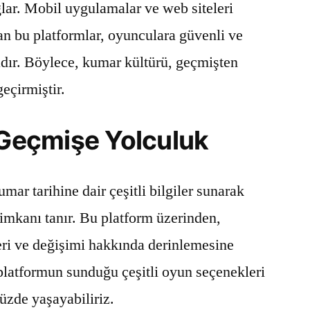
ğlar. Mobil uygulamalar ve web siteleri
n bu platformlar, oyunculara güvenli ve
adır. Böylece, kumar kültürü, geçmişten
eçirmiştir.
 Geçmişe Yolculuk
mar tarihine dair çeşitli bilgiler sunarak
imkanı tanır. Bu platform üzerinden,
leri ve değişimi hakkında derinlemesine
, platformun sunduğu çeşitli oyun seçenekleri
üzde yaşayabiliriz.