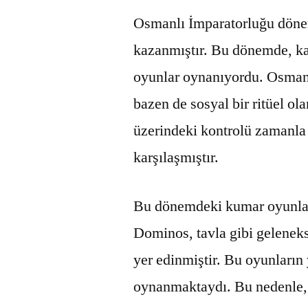
Osmanlı İmparatorluğu dönem
kazanmıştır. Bu dönemde, ka
oyunlar oynanıyordu. Osmanl
bazen de sosyal bir ritüel ol
üzerindeki kontrolü zamanla
karşılaşmıştır.
Bu dönemdeki kumar oyunları
Dominos, tavla gibi gelenek
yer edinmiştir. Bu oyunların 
oynanmaktaydı. Bu nedenle,