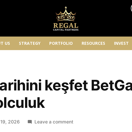
T US
STRATEGY
PORTFOLIO
RESOURCES
INVEST
rihini keşfet BetGar
lculuk
 19, 2026
Leave a comment