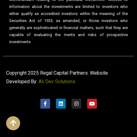
information about the investments are limited to investors who
either qualify as accredited investors within the meaning of the
Securities Act of 1933, as amended, or those investors who
generally are sophisticated in financial matters, such that they are
capable of evaluating the merits and risks of prospective
investments
Copyright 2025 Regal Capital Partners. Website
Developed By:
Ali Dev Solutions