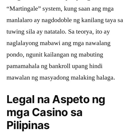
“Martingale” system, kung saan ang mga
manlalaro ay nagdodoble ng kanilang taya sa
tuwing sila ay natatalo. Sa teorya, ito ay
naglalayong mabawi ang mga nawalang
pondo, ngunit kailangan ng mabuting
pamamahala ng bankroll upang hindi
mawalan ng masyadong malaking halaga.
Legal na Aspeto ng
mga Casino sa
Pilipinas