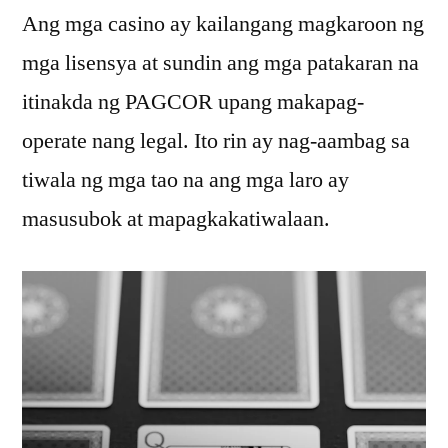
Ang mga casino ay kailangang magkaroon ng
mga lisensya at sundin ang mga patakaran na
itinakda ng PAGCOR upang makapag-
operate nang legal. Ito rin ay nag-aambag sa
tiwala ng mga tao na ang mga laro ay
masusubok at mapagkakatiwalaan.