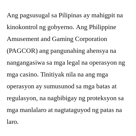
Ang pagsusugal sa Pilipinas ay mahigpit na
kinokontrol ng gobyerno. Ang Philippine
Amusement and Gaming Corporation
(PAGCOR) ang pangunahing ahensya na
nangangasiwa sa mga legal na operasyon ng
mga casino. Tinitiyak nila na ang mga
operasyon ay sumusunod sa mga batas at
regulasyon, na nagbibigay ng proteksyon sa
mga manlalaro at nagtataguyod ng patas na
laro.