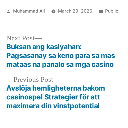
Muhammad Ali
March 29, 2026
Public
Next Post
Buksan ang kasiyahan:
Pagsasanay sa keno para sa mas
mataas na panalo sa mga casino
Previous Post
Avslöja hemligheterna bakom
casinospel Strategier för att
maximera din vinstpotential