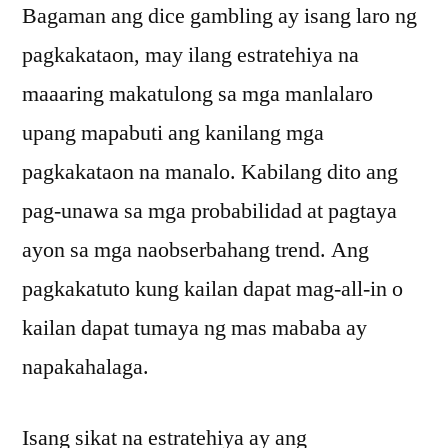
Bagaman ang dice gambling ay isang laro ng
pagkakataon, may ilang estratehiya na
maaaring makatulong sa mga manlalaro
upang mapabuti ang kanilang mga
pagkakataon na manalo. Kabilang dito ang
pag-unawa sa mga probabilidad at pagtaya
ayon sa mga naobserbahang trend. Ang
pagkakatuto kung kailan dapat mag-all-in o
kailan dapat tumaya ng mas mababa ay
napakahalaga.
Isang sikat na estratehiya ay ang