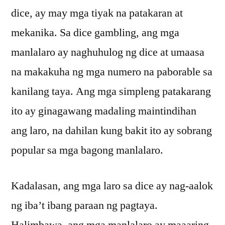
dice, ay may mga tiyak na patakaran at
mekanika. Sa dice gambling, ang mga
manlalaro ay naghuhulog ng dice at umaasa
na makakuha ng mga numero na paborable sa
kanilang taya. Ang mga simpleng patakarang
ito ay ginagawang madaling maintindihan
ang laro, na dahilan kung bakit ito ay sobrang
popular sa mga bagong manlalaro.
Kadalasan, ang mga laro sa dice ay nag-aalok
ng iba’t ibang paraan ng pagtaya.