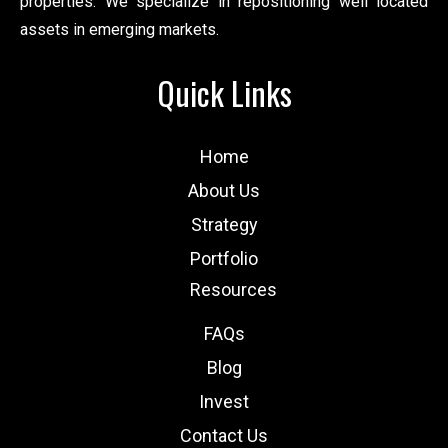
properties. We specialize in repositioning well located
assets in emerging markets.
Quick Links
Home
About Us
Strategy
Portfolio
Resources
FAQs
Blog
Invest
Contact Us