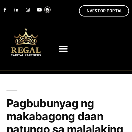
INVESTOR PORTAL
Pagbubunyag ng
makabagong daan
patungo sa malalaking