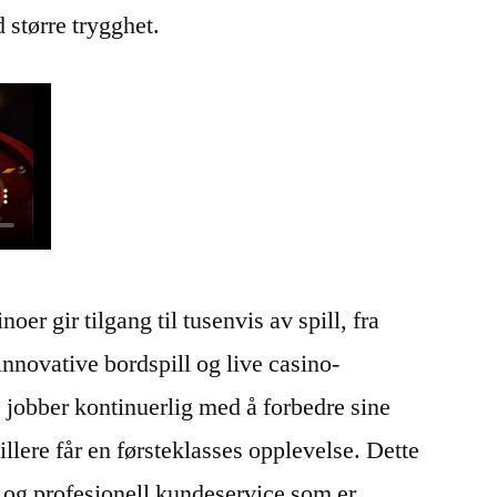
 større trygghet.
oer gir tilgang til tusenvis av spill, fra
 innovative bordspill og live casino-
 jobber kontinuerlig med å forbedre sine
pillere får en førsteklasses opplevelse. Dette
r og profesjonell kundeservice som er