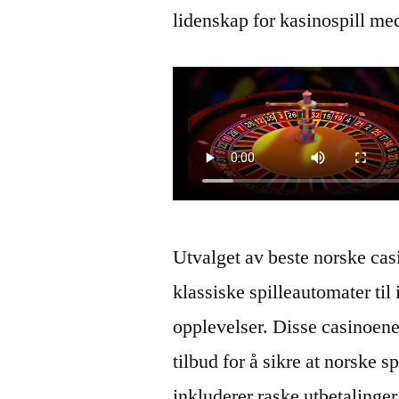
lidenskap for kasinospill med
Utvalget av beste norske casin
klassiske spilleautomater til
opplevelser. Disse casinoene
tilbud for å sikre at norske s
inkluderer raske utbetalinge