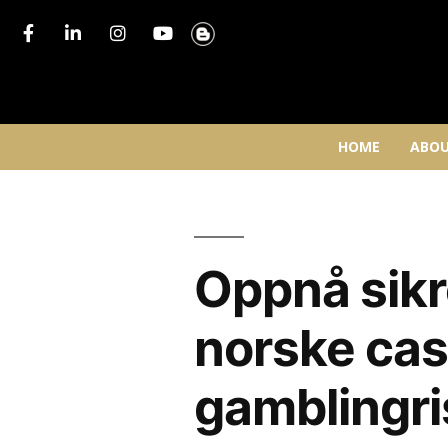
HOME
ABOU
Oppnå sikr
norske cas
gamblingri