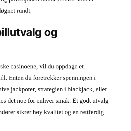
døgnet rundt.
illutvalg og
rske casinoene, vil du oppdage et
ll. Enten du foretrekker spenningen i
ve jackpoter, strategien i blackjack, eller
nnes det noe for enhver smak. Et godt utvalg
ndører sikrer høy kvalitet og en rettferdig