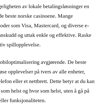
ngeligheten av lokale betalingsløsninger en
 de beste norske casinoene. Mange
etoder som Visa, Mastercard, og diverse e-
nskudd og uttak enkle og effektive. Raske
itiv spillopplevelse.
mobiloptimalisering avgjørende. De beste
se opplevelser på tvers av alle enheter,
lefon eller et nettbrett. Dette betyr at du kan
r som helst og hvor som helst, uten å gå på
ler funksjonaliteten.