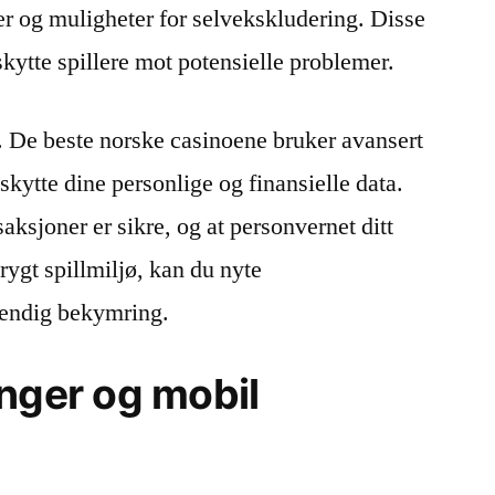
r og muligheter for selvekskludering. Disse
eskytte spillere mot potensielle problemer.
t. De beste norske casinoene bruker avansert
skytte dine personlige og finansielle data.
aksjoner er sikre, og at personvernet ditt
trygt spillmiljø, kan du nyte
endig bekymring.
nger og mobil