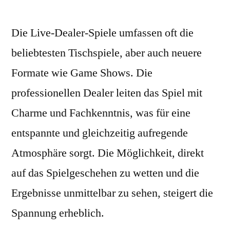
Die Live-Dealer-Spiele umfassen oft die
beliebtesten Tischspiele, aber auch neuere
Formate wie Game Shows. Die
professionellen Dealer leiten das Spiel mit
Charme und Fachkenntnis, was für eine
entspannte und gleichzeitig aufregende
Atmosphäre sorgt. Die Möglichkeit, direkt
auf das Spielgeschehen zu wetten und die
Ergebnisse unmittelbar zu sehen, steigert die
Spannung erheblich.