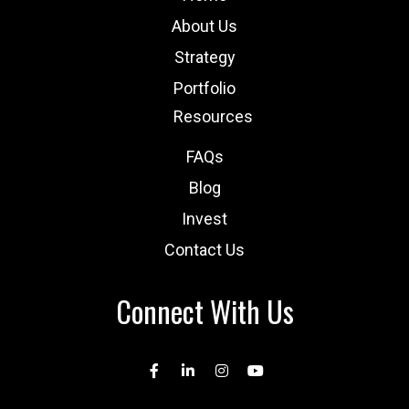
About Us
Strategy
Portfolio
Resources
FAQs
Blog
Invest
Contact Us
Connect With Us