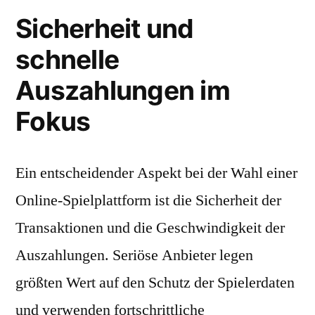
Sicherheit und
schnelle
Auszahlungen im
Fokus
Ein entscheidender Aspekt bei der Wahl einer
Online-Spielplattform ist die Sicherheit der
Transaktionen und die Geschwindigkeit der
Auszahlungen. Seriöse Anbieter legen
größten Wert auf den Schutz der Spielerdaten
und verwenden fortschrittliche