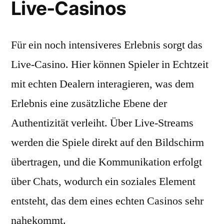
Live-Casinos
Für ein noch intensiveres Erlebnis sorgt das
Live-Casino. Hier können Spieler in Echtzeit
mit echten Dealern interagieren, was dem
Erlebnis eine zusätzliche Ebene der
Authentizität verleiht. Über Live-Streams
werden die Spiele direkt auf den Bildschirm
übertragen, und die Kommunikation erfolgt
über Chats, wodurch ein soziales Element
entsteht, das dem eines echten Casinos sehr
nahekommt.