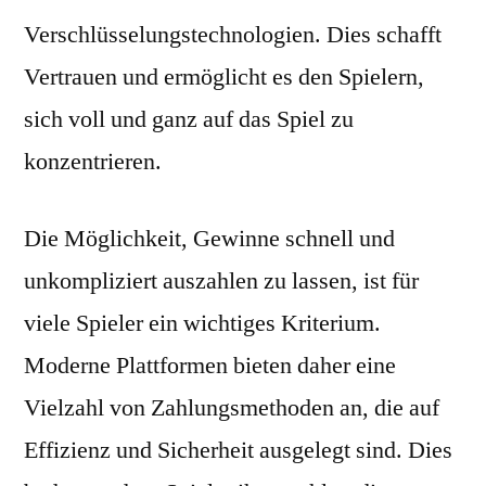
Verschlüsselungstechnologien. Dies schafft
Vertrauen und ermöglicht es den Spielern,
sich voll und ganz auf das Spiel zu
konzentrieren.
Die Möglichkeit, Gewinne schnell und
unkompliziert auszahlen zu lassen, ist für
viele Spieler ein wichtiges Kriterium.
Moderne Plattformen bieten daher eine
Vielzahl von Zahlungsmethoden an, die auf
Effizienz und Sicherheit ausgelegt sind. Dies