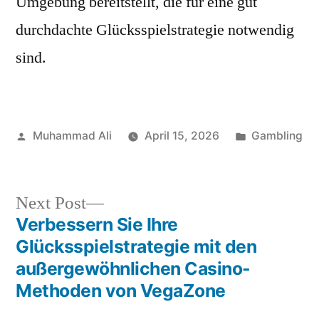
Umgebung bereitstellt, die für eine gut
durchdachte Glücksspielstrategie notwendig
sind.
Muhammad Ali
April 15, 2026
Gambling
Next Post
Verbessern Sie Ihre
Glücksspielstrategie mit den
außergewöhnlichen Casino-
Methoden von VegaZone