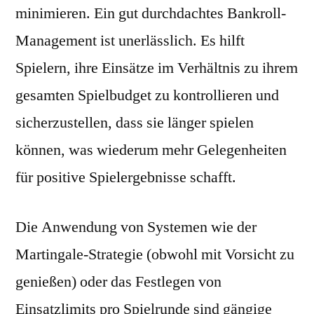
minimieren. Ein gut durchdachtes Bankroll-
Management ist unerlässlich. Es hilft
Spielern, ihre Einsätze im Verhältnis zu ihrem
gesamten Spielbudget zu kontrollieren und
sicherzustellen, dass sie länger spielen
können, was wiederum mehr Gelegenheiten
für positive Spielergebnisse schafft.
Die Anwendung von Systemen wie der
Martingale-Strategie (obwohl mit Vorsicht zu
genießen) oder das Festlegen von
Einsatzlimits pro Spielrunde sind gängige