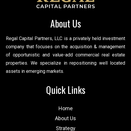
About Us
Regal Capital Partners, LLC is a privately held investment
company that focuses on the acquisition & management
of opportunistic and value-add commercial real estate
properties. We specialize in repositioning well located
assets in emerging markets.
Quick Links
Home
About Us
Strategy