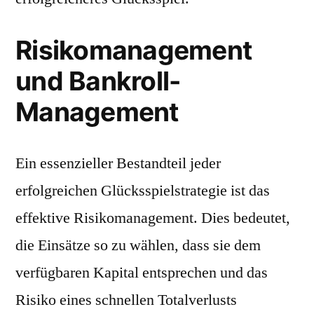
Risikomanagement
und Bankroll-
Management
Ein essenzieller Bestandteil jeder
erfolgreichen Glücksspielstrategie ist das
effektive Risikomanagement. Dies bedeutet,
die Einsätze so zu wählen, dass sie dem
verfügbaren Kapital entsprechen und das
Risiko eines schnellen Totalverlusts