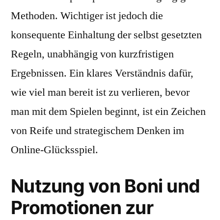
Methoden. Wichtiger ist jedoch die
konsequente Einhaltung der selbst gesetzten
Regeln, unabhängig von kurzfristigen
Ergebnissen. Ein klares Verständnis dafür,
wie viel man bereit ist zu verlieren, bevor
man mit dem Spielen beginnt, ist ein Zeichen
von Reife und strategischem Denken im
Online-Glücksspiel.
Nutzung von Boni und
Promotionen zur