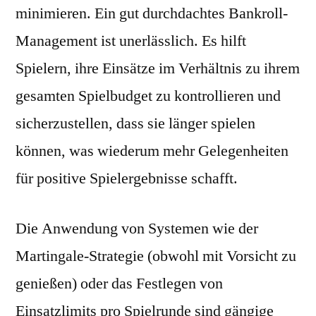
minimieren. Ein gut durchdachtes Bankroll-
Management ist unerlässlich. Es hilft
Spielern, ihre Einsätze im Verhältnis zu ihrem
gesamten Spielbudget zu kontrollieren und
sicherzustellen, dass sie länger spielen
können, was wiederum mehr Gelegenheiten
für positive Spielergebnisse schafft.
Die Anwendung von Systemen wie der
Martingale-Strategie (obwohl mit Vorsicht zu
genießen) oder das Festlegen von
Einsatzlimits pro Spielrunde sind gängige