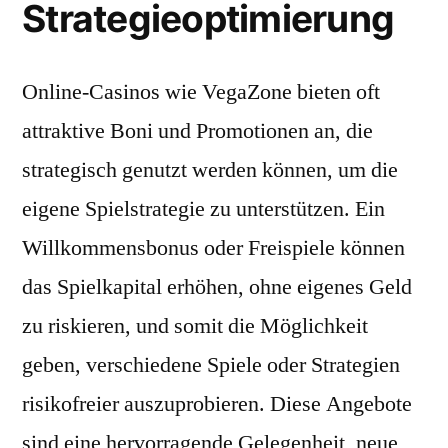
Strategieoptimierung
Online-Casinos wie VegaZone bieten oft
attraktive Boni und Promotionen an, die
strategisch genutzt werden können, um die
eigene Spielstrategie zu unterstützen. Ein
Willkommensbonus oder Freispiele können
das Spielkapital erhöhen, ohne eigenes Geld
zu riskieren, und somit die Möglichkeit
geben, verschiedene Spiele oder Strategien
risikofreier auszuprobieren. Diese Angebote
sind eine hervorragende Gelegenheit, neue