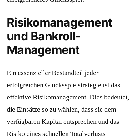
Risikomanagement
und Bankroll-
Management
Ein essenzieller Bestandteil jeder
erfolgreichen Glücksspielstrategie ist das
effektive Risikomanagement. Dies bedeutet,
die Einsätze so zu wählen, dass sie dem
verfügbaren Kapital entsprechen und das
Risiko eines schnellen Totalverlusts