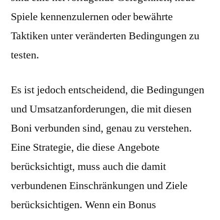
Spiele kennenzulernen oder bewährte
Taktiken unter veränderten Bedingungen zu
testen.
Es ist jedoch entscheidend, die Bedingungen
und Umsatzanforderungen, die mit diesen
Boni verbunden sind, genau zu verstehen.
Eine Strategie, die diese Angebote
berücksichtigt, muss auch die damit
verbundenen Einschränkungen und Ziele
berücksichtigen. Wenn ein Bonus