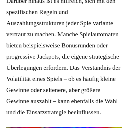
Darüber hinaus ist es hilfreich, sich mit den
spezifischen Regeln und
Auszahlungsstrukturen jeder Spielvariante
vertraut zu machen. Manche Spielautomaten
bieten beispielsweise Bonusrunden oder
progressive Jackpots, die eigene strategische
Überlegungen erfordern. Das Verständnis der
Volatilität eines Spiels – ob es häufig kleine
Gewinne oder seltenere, aber größere
Gewinne auszahlt – kann ebenfalls die Wahl
und die Einsatzstrategie beeinflussen.