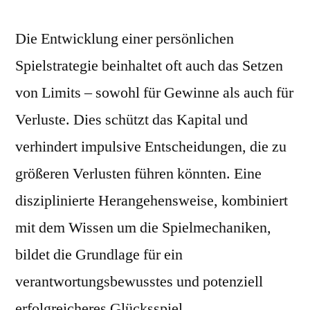
Die Entwicklung einer persönlichen
Spielstrategie beinhaltet oft auch das Setzen
von Limits – sowohl für Gewinne als auch für
Verluste. Dies schützt das Kapital und
verhindert impulsive Entscheidungen, die zu
größeren Verlusten führen könnten. Eine
disziplinierte Herangehensweise, kombiniert
mit dem Wissen um die Spielmechaniken,
bildet die Grundlage für ein
verantwortungsbewusstes und potenziell
erfolgreicheres Glücksspiel.