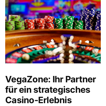
VegaZone: Ihr Partner
für ein strategisches
Casino-Erlebnis