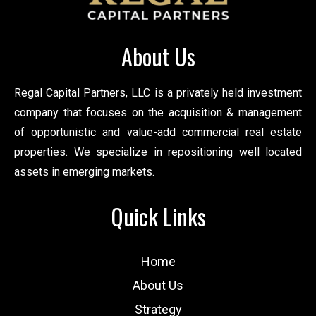
About Us
Regal Capital Partners, LLC is a privately held investment
company that focuses on the acquisition & management
of opportunistic and value-add commercial real estate
properties. We specialize in repositioning well located
assets in emerging markets.
Quick Links
Home
About Us
Strategy