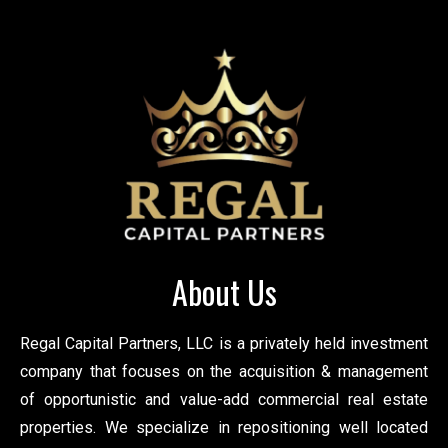
About Us
Regal Capital Partners, LLC is a privately held investment
company that focuses on the acquisition & management
of opportunistic and value-add commercial real estate
properties. We specialize in repositioning well located