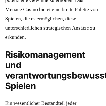
potenzielle Gewinne zu erhöhen. Das
Menace Casino bietet eine breite Palette von
Spielen, die es ermöglichen, diese
unterschiedlichen strategischen Ansätze zu
erkunden.
Risikomanagement
und
verantwortungsbewuss
Spielen
Ein wesentlicher Bestandteil jeder