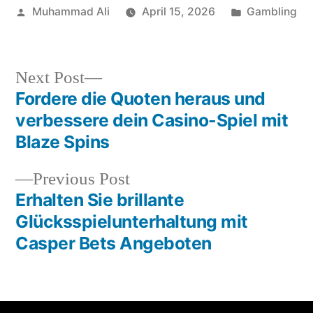
Muhammad Ali
April 15, 2026
Gambling
Next Post
Fordere die Quoten heraus und
verbessere dein Casino-Spiel mit
Blaze Spins
Previous Post
Erhalten Sie brillante
Glücksspielunterhaltung mit
Casper Bets Angeboten