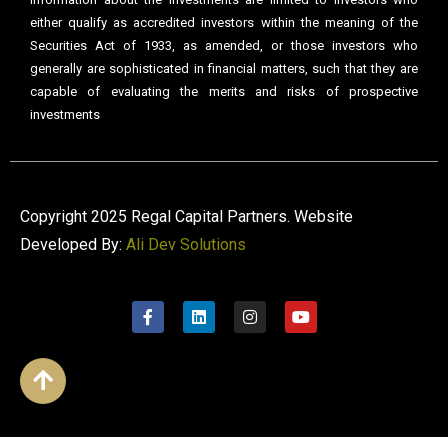
either qualify as accredited investors within the meaning of the
Securities Act of 1933, as amended, or those investors who
generally are sophisticated in financial matters, such that they are
capable of evaluating the merits and risks of prospective
investments
Copyright 2025 Regal Capital Partners. Website
Developed By:
Ali Dev Solutions