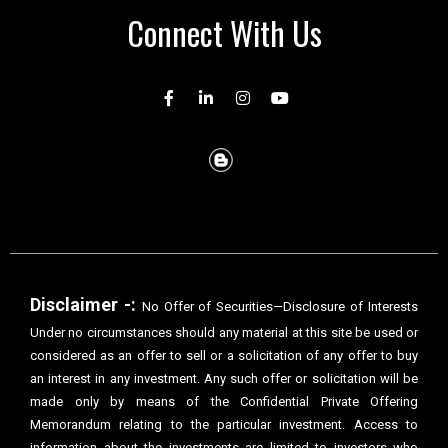
Connect With Us
Disclaimer -:
No Offer of Securities—Disclosure of Interests
Under no circumstances should any material at this site be used or
considered as an offer to sell or a solicitation of any offer to buy
an interest in any investment. Any such offer or solicitation will be
made only by means of the Confidential Private Offering
Memorandum relating to the particular investment. Access to
information about the investments are limited to investors who