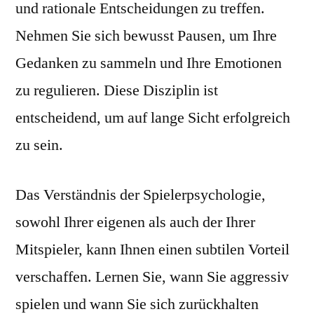
und rationale Entscheidungen zu treffen.
Nehmen Sie sich bewusst Pausen, um Ihre
Gedanken zu sammeln und Ihre Emotionen
zu regulieren. Diese Disziplin ist
entscheidend, um auf lange Sicht erfolgreich
zu sein.
Das Verständnis der Spielerpsychologie,
sowohl Ihrer eigenen als auch der Ihrer
Mitspieler, kann Ihnen einen subtilen Vorteil
verschaffen. Lernen Sie, wann Sie aggressiv
spielen und wann Sie sich zurückhalten