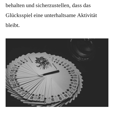
behalten und sicherzustellen, dass das
Glücksspiel eine unterhaltsame Aktivität
bleibt.