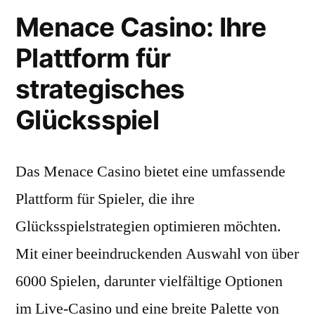
Menace Casino: Ihre
Plattform für
strategisches
Glücksspiel
Das Menace Casino bietet eine umfassende
Plattform für Spieler, die ihre
Glücksspielstrategien optimieren möchten.
Mit einer beeindruckenden Auswahl von über
6000 Spielen, darunter vielfältige Optionen
im Live-Casino und eine breite Palette von