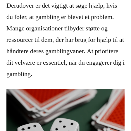
Derudover er det vigtigt at søge hjælp, hvis
du føler, at gambling er blevet et problem.
Mange organisationer tilbyder støtte og
ressourcer til dem, der har brug for hjælp til at
håndtere deres gamblingvaner. At prioritere
dit velvære er essentiel, når du engagerer dig i
gambling.