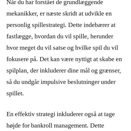
Når du har forstået de grundlæggende
mekanikker, er næste skridt at udvikle en
personlig spillestrategi. Dette indebærer at
fastlægge, hvordan du vil spille, herunder
hvor meget du vil satse og hvilke spil du vil
fokusere på. Det kan være nyttigt at skabe en
spilplan, der inkluderer dine mål og grænser,
så du undgår impulsive beslutninger under
spillet.
En effektiv strategi inkluderer også at tage
højde for bankroll management. Dette