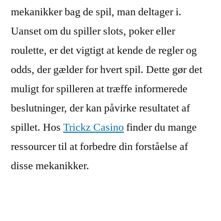
mekanikker bag de spil, man deltager i.
Uanset om du spiller slots, poker eller
roulette, er det vigtigt at kende de regler og
odds, der gælder for hvert spil. Dette gør det
muligt for spilleren at træffe informerede
beslutninger, der kan påvirke resultatet af
spillet. Hos
Trickz Casino
finder du mange
ressourcer til at forbedre din forståelse af
disse mekanikker.