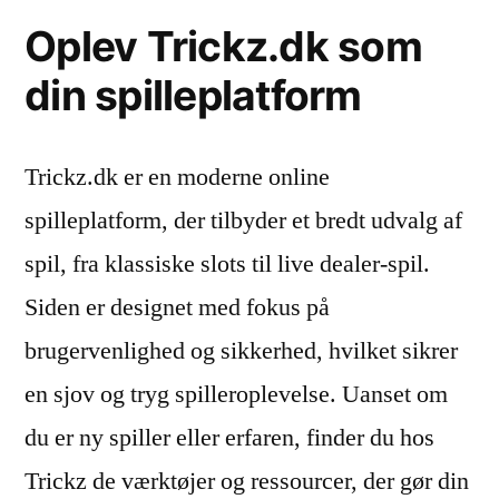
Oplev Trickz.dk som
din spilleplatform
Trickz.dk er en moderne online
spilleplatform, der tilbyder et bredt udvalg af
spil, fra klassiske slots til live dealer-spil.
Siden er designet med fokus på
brugervenlighed og sikkerhed, hvilket sikrer
en sjov og tryg spilleroplevelse. Uanset om
du er ny spiller eller erfaren, finder du hos
Trickz de værktøjer og ressourcer, der gør din