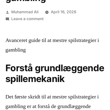
Muhammad Ali
April 16, 2026
Leave a comment
Avanceret guide til at mestre spilstrategier i
gambling
Forstå grundlæggende
spillemekanik
Det første skridt til at mestre spilstrategier i
gambling er at forstå de grundlæggende