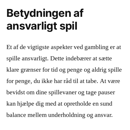
Betydningen af
ansvarligt spil
Et af de vigtigste aspekter ved gambling er at
spille ansvarligt. Dette indebærer at sætte
klare grænser for tid og penge og aldrig spille
for penge, du ikke har råd til at tabe. At være
bevidst om dine spillevaner og tage pauser
kan hjælpe dig med at opretholde en sund
balance mellem underholdning og ansvar.