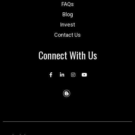
FAQs
Blog
Invest
Contact Us
Connect With Us