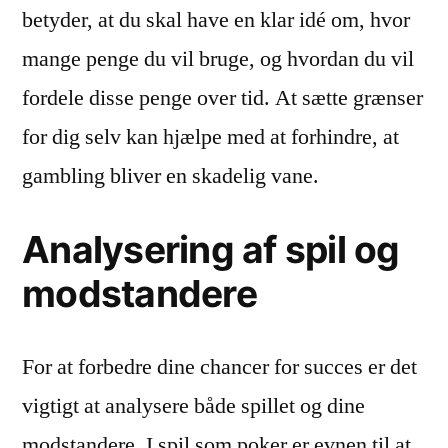
betyder, at du skal have en klar idé om, hvor
mange penge du vil bruge, og hvordan du vil
fordele disse penge over tid. At sætte grænser
for dig selv kan hjælpe med at forhindre, at
gambling bliver en skadelig vane.
Analysering af spil og
modstandere
For at forbedre dine chancer for succes er det
vigtigt at analysere både spillet og dine
modstandere. I spil som poker er evnen til at