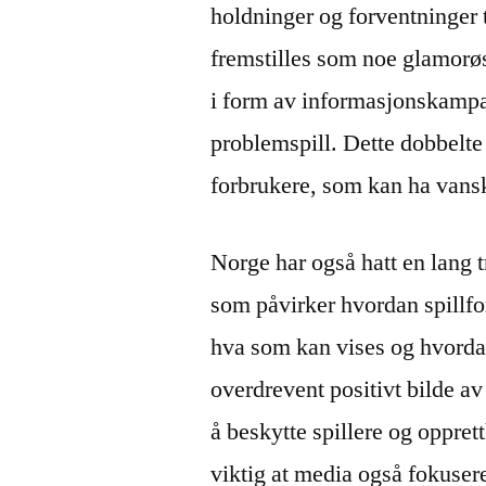
holdninger og forventninger 
fremstilles som noe glamorø
i form av informasjonskampa
problemspill. Dette dobbelte
forbrukere, som kan ha vanske
Norge har også hatt en lang 
som påvirker hvordan spillfor
hva som kan vises og hvorda
overdrevent positivt bilde av
å beskytte spillere og opprett
viktig at media også fokuserer