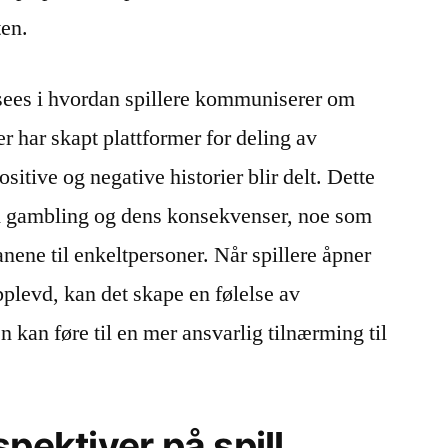
ten.
sees i hvordan spillere kommuniserer om
er har skapt plattformer for deling av
sitive og negative historier blir delt. Dette
 om gambling og dens konsekvenser, noe som
anene til enkeltpersoner. Når spillere åpner
plevd, kan det skape en følelse av
n kan føre til en mer ansvarlig tilnærming til
pektiver på spill