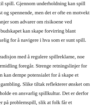
til spill. Gjennom underholdning kan spill
st og spennende, men det er ofte en motvekt
njer som advarer om risikoene ved
 budskapet kan skape forvirring blant
lig for å navigere i hva som er sunt spill.
tradisjon med å regulere spillreklame, noe
midling foregår. Strenge retningslinjer for
n kan dempe potensialet for å skape et
 gambling. Slike tiltak reflekterer ønsket om
holde en ansvarlig spillkultur. Det er derfor
 på problemspill, slik at folk får et