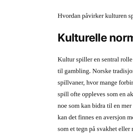
Hvordan påvirker kulturen sp
Kulturelle norm
Kultur spiller en sentral rol
til gambling. Norske tradisj
spillvaner, hvor mange forbin
spill ofte oppleves som en ak
noe som kan bidra til en mer
kan det finnes en aversjon mo
som et tegn på svakhet eller