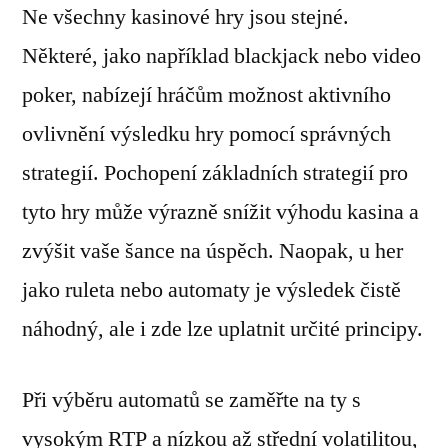
Ne všechny kasinové hry jsou stejné.
Některé, jako například blackjack nebo video
poker, nabízejí hráčům možnost aktivního
ovlivnění výsledku hry pomocí správných
strategií. Pochopení základních strategií pro
tyto hry může výrazně snížit výhodu kasina a
zvýšit vaše šance na úspěch. Naopak, u her
jako ruleta nebo automaty je výsledek čistě
náhodný, ale i zde lze uplatnit určité principy.
Při výběru automatů se zaměřte na ty s
vysokým RTP a nízkou až střední volatilitou,