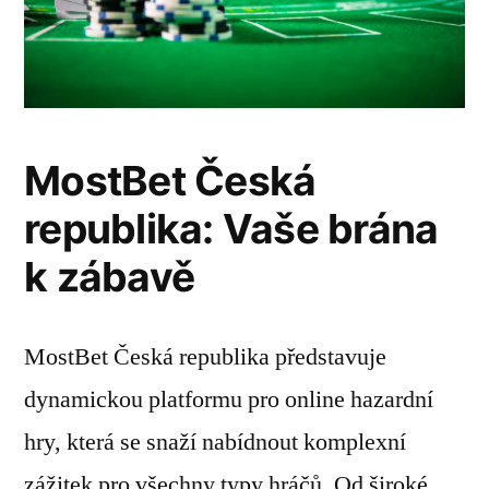
MostBet Česká
republika: Vaše brána
k zábavě
MostBet Česká republika představuje
dynamickou platformu pro online hazardní
hry, která se snaží nabídnout komplexní
zážitek pro všechny typy hráčů. Od široké