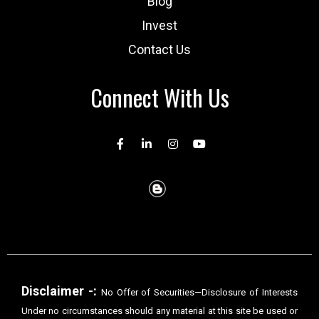
Blog
Invest
Contact Us
Connect With Us
Disclaimer -:
No Offer of Securities—Disclosure of Interests
Under no circumstances should any material at this site be used or