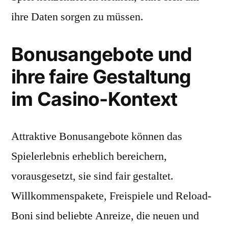
ihre Daten sorgen zu müssen.
Bonusangebote und
ihre faire Gestaltung
im Casino-Kontext
Attraktive Bonusangebote können das
Spielerlebnis erheblich bereichern,
vorausgesetzt, sie sind fair gestaltet.
Willkommenspakete, Freispiele und Reload-
Boni sind beliebte Anreize, die neuen und