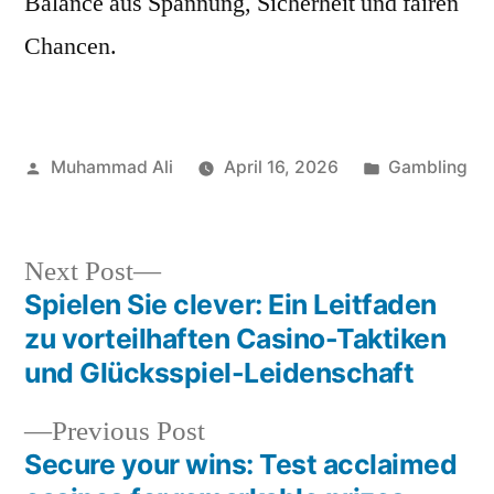
Balance aus Spannung, Sicherheit und fairen
Chancen.
Muhammad Ali
April 16, 2026
Gambling
Next Post
Spielen Sie clever: Ein Leitfaden
zu vorteilhaften Casino-Taktiken
und Glücksspiel-Leidenschaft
Previous Post
Secure your wins: Test acclaimed