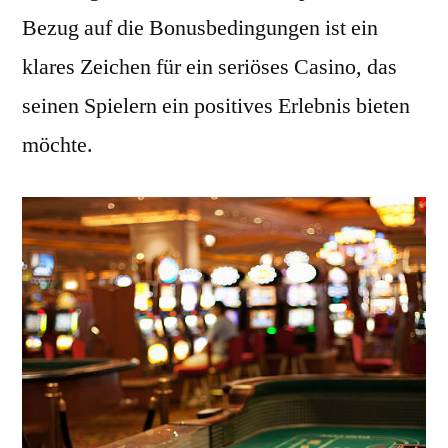
Bezug auf die Bonusbedingungen ist ein
klares Zeichen für ein seriöses Casino, das
seinen Spielern ein positives Erlebnis bieten
möchte.