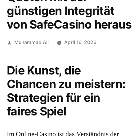
günstigen Integrität
von SafeCasino heraus
Muhammad Ali
April 16, 2026
Die Kunst, die
Chancen zu meistern:
Strategien für ein
faires Spiel
Im Online-Casino ist das Verständnis der