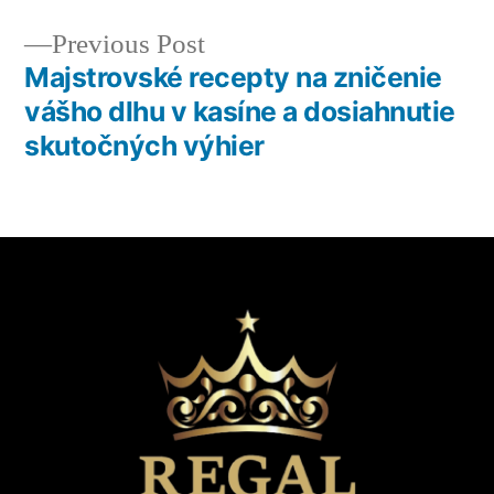
Previous Post
Majstrovské recepty na zničenie
vášho dlhu v kasíne a dosiahnutie
skutočných výhier