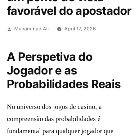
favorável do apostador
Muhammad Ali
April 17, 2026
A Perspetiva do
Jogador e as
Probabilidades Reais
No universo dos jogos de casino, a
compreensão das probabilidades é
fundamental para qualquer jogador que