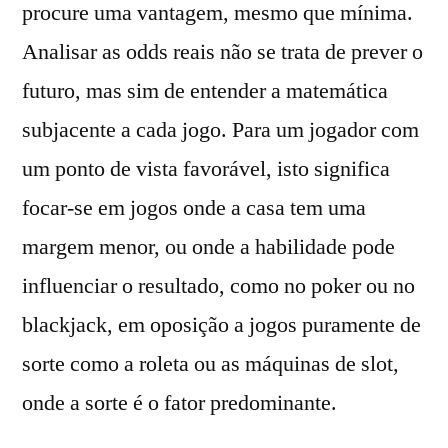
procure uma vantagem, mesmo que mínima.
Analisar as odds reais não se trata de prever o
futuro, mas sim de entender a matemática
subjacente a cada jogo. Para um jogador com
um ponto de vista favorável, isto significa
focar-se em jogos onde a casa tem uma
margem menor, ou onde a habilidade pode
influenciar o resultado, como no poker ou no
blackjack, em oposição a jogos puramente de
sorte como a roleta ou as máquinas de slot,
onde a sorte é o fator predominante.