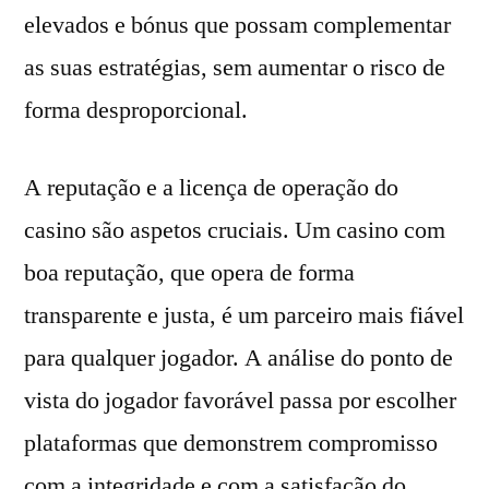
elevados e bónus que possam complementar
as suas estratégias, sem aumentar o risco de
forma desproporcional.
A reputação e a licença de operação do
casino são aspetos cruciais. Um casino com
boa reputação, que opera de forma
transparente e justa, é um parceiro mais fiável
para qualquer jogador. A análise do ponto de
vista do jogador favorável passa por escolher
plataformas que demonstrem compromisso
com a integridade e com a satisfação do