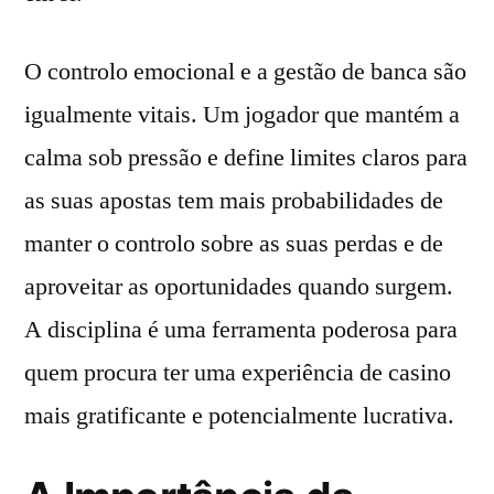
O controlo emocional e a gestão de banca são
igualmente vitais. Um jogador que mantém a
calma sob pressão e define limites claros para
as suas apostas tem mais probabilidades de
manter o controlo sobre as suas perdas e de
aproveitar as oportunidades quando surgem.
A disciplina é uma ferramenta poderosa para
quem procura ter uma experiência de casino
mais gratificante e potencialmente lucrativa.