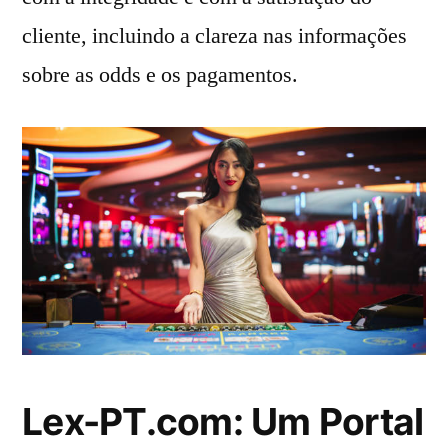
cliente, incluindo a clareza nas informações
sobre as odds e os pagamentos.
Lex-PT.com: Um Portal