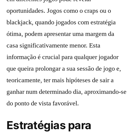
oportunidades. Jogos como o craps ou o
blackjack, quando jogados com estratégia
ótima, podem apresentar uma margem da
casa significativamente menor. Esta
informação é crucial para qualquer jogador
que queira prolongar a sua sessão de jogo e,
teoricamente, ter mais hipóteses de sair a
ganhar num determinado dia, aproximando-se
do ponto de vista favorável.
Estratégias para