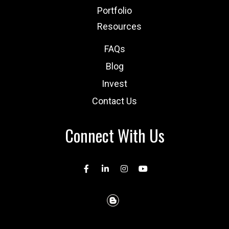
Portfolio
Resources
FAQs
Blog
Invest
Contact Us
Connect With Us