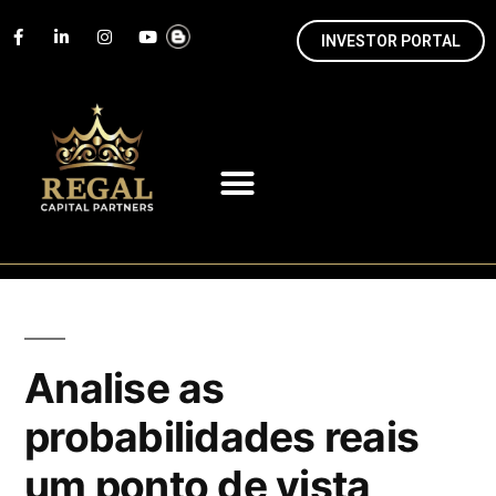
INVESTOR PORTAL
Analise as
probabilidades reais
um ponto de vista