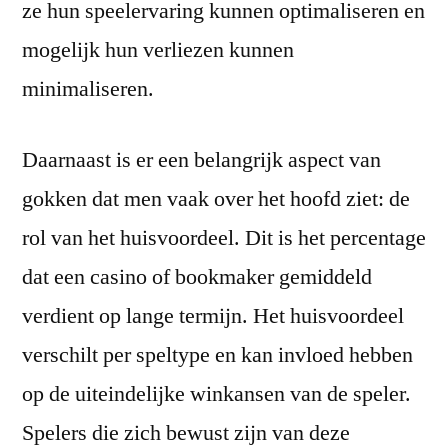
ze hun speelervaring kunnen optimaliseren en
mogelijk hun verliezen kunnen
minimaliseren.
Daarnaast is er een belangrijk aspect van
gokken dat men vaak over het hoofd ziet: de
rol van het huisvoordeel. Dit is het percentage
dat een casino of bookmaker gemiddeld
verdient op lange termijn. Het huisvoordeel
verschilt per speltype en kan invloed hebben
op de uiteindelijke winkansen van de speler.
Spelers die zich bewust zijn van deze