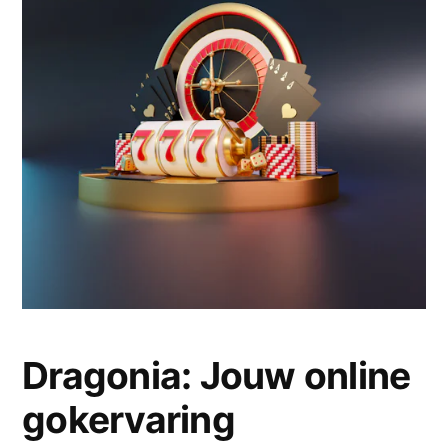
Dragonia: Jouw online
gokervaring