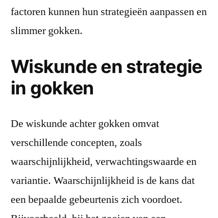
factoren kunnen hun strategieën aanpassen en
slimmer gokken.
Wiskunde en strategie
in gokken
De wiskunde achter gokken omvat
verschillende concepten, zoals
waarschijnlijkheid, verwachtingswaarde en
variantie. Waarschijnlijkheid is de kans dat
een bepaalde gebeurtenis zich voordoet.