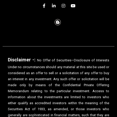
Disclaimer -:
No Offer of Securities—Disclosure of Interests
Under no circumstances should any material at this site be used or
considered as an offer to sell or a solicitation of any offer to buy
an interest in any investment. Any such offer or solicitation will be
made only by means of the Confidential Private Offering
Memorandum relating to the particular investment. Access to
information about the investments are limited to investors who
either qualify as accredited investors within the meaning of the
Securities Act of 1933, as amended, or those investors who
generally are sophisticated in financial matters, such that they are