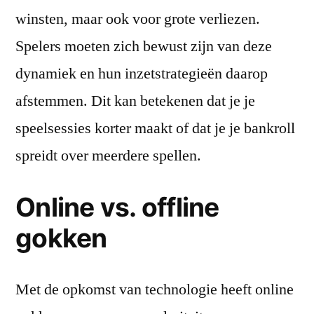
winsten, maar ook voor grote verliezen.
Spelers moeten zich bewust zijn van deze
dynamiek en hun inzetstrategieën daarop
afstemmen. Dit kan betekenen dat je je
speelsessies korter maakt of dat je je bankroll
spreidt over meerdere spellen.
Online vs. offline
gokken
Met de opkomst van technologie heeft online