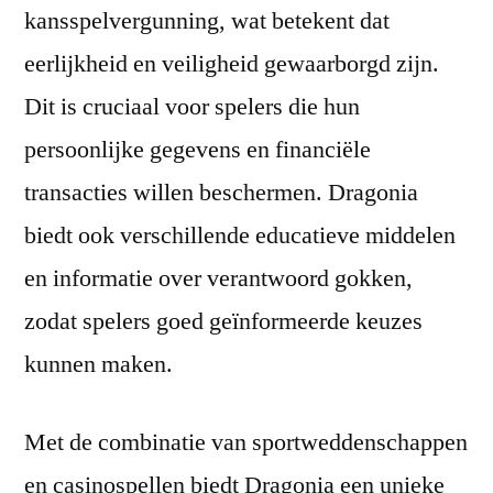
kansspelvergunning, wat betekent dat
eerlijkheid en veiligheid gewaarborgd zijn.
Dit is cruciaal voor spelers die hun
persoonlijke gegevens en financiële
transacties willen beschermen. Dragonia
biedt ook verschillende educatieve middelen
en informatie over verantwoord gokken,
zodat spelers goed geïnformeerde keuzes
kunnen maken.
Met de combinatie van sportweddenschappen
en casinospellen biedt Dragonia een unieke