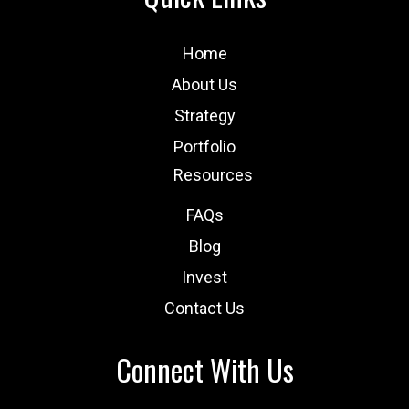
Home
About Us
Strategy
Portfolio
Resources
FAQs
Blog
Invest
Contact Us
Connect With Us