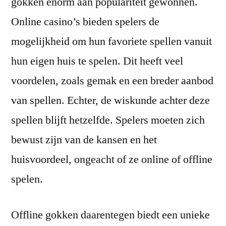
gokken enorm aan populariteit gewonnen.
Online casino’s bieden spelers de
mogelijkheid om hun favoriete spellen vanuit
hun eigen huis te spelen. Dit heeft veel
voordelen, zoals gemak en een breder aanbod
van spellen. Echter, de wiskunde achter deze
spellen blijft hetzelfde. Spelers moeten zich
bewust zijn van de kansen en het
huisvoordeel, ongeacht of ze online of offline
spelen.
Offline gokken daarentegen biedt een unieke