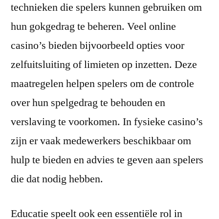
technieken die spelers kunnen gebruiken om
hun gokgedrag te beheren. Veel online
casino’s bieden bijvoorbeeld opties voor
zelfuitsluiting of limieten op inzetten. Deze
maatregelen helpen spelers om de controle
over hun spelgedrag te behouden en
verslaving te voorkomen. In fysieke casino’s
zijn er vaak medewerkers beschikbaar om
hulp te bieden en advies te geven aan spelers
die dat nodig hebben.
Educatie speelt ook een essentiële rol in