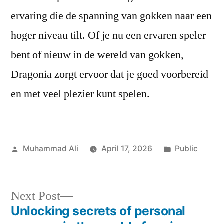
ervaring die de spanning van gokken naar een
hoger niveau tilt. Of je nu een ervaren speler
bent of nieuw in de wereld van gokken,
Dragonia zorgt ervoor dat je goed voorbereid
en met veel plezier kunt spelen.
Muhammad Ali
April 17, 2026
Public
Next Post
Unlocking secrets of personal