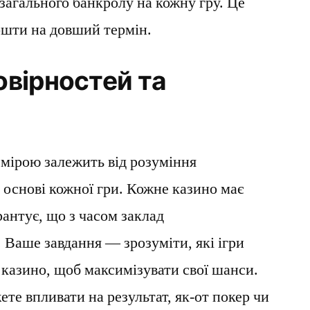
 загального банкролу на кожну гру. Це
ошти на довший термін.
овірностей та
 мірою залежить від розуміння
 основі кожної гри. Кожне казино має
рантує, що з часом заклад
 Ваше завдання — зрозуміти, які ігри
казино, щоб максимізувати свої шанси.
ете впливати на результат, як-от покер чи