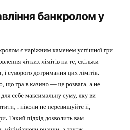
авління банкролом у
кролом є наріжним каменем успішної гри
овлення чітких лімітів на те, скільки
, і суворого дотримання цих лімітів.
, що гра в казино — це розвага, а не
 для себе максимальну суму, яку ви
тити, і ніколи не перевищуйте її,
ри. Такий підхід дозволить вам
, мінімізуючи ризики, а також