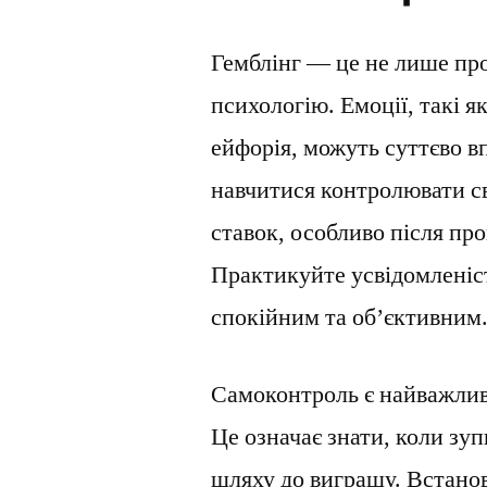
Гемблінг — це не лише про 
психологію. Емоції, такі я
ейфорія, можуть суттєво в
навчитися контролювати св
ставок, особливо після пр
Практикуйте усвідомленіст
спокійним та об’єктивним
Самоконтроль є найважлив
Це означає знати, коли зуп
шляху до виграшу. Встановл