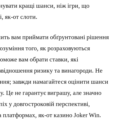
увати кращі шанси, ніж ігри, що
, як-от слоти.
лить вам приймати обґрунтовані рішення
озуміння того, як розраховуються
поможе вам обрати ставки, які
відношення ризику та винагороди. Не
ання; завжди намагайтеся оцінити шанси
у. Це не гарантує виграшу, але значно
піх у довгостроковій перспективі,
а платформах, як-от казино Joker Win.