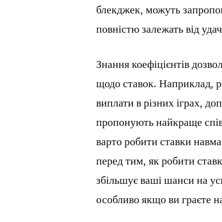
блекджек, можуть запропон
повністю залежать від удачі
Знання коефіцієнтів дозво
щодо ставок. Наприклад, р
виплати в різних іграх, до
пропонують найкраще спів
варто робити ставки навм
перед тим, як робити ставк
збільшує ваші шанси на ус
особливо якщо ви граєте н