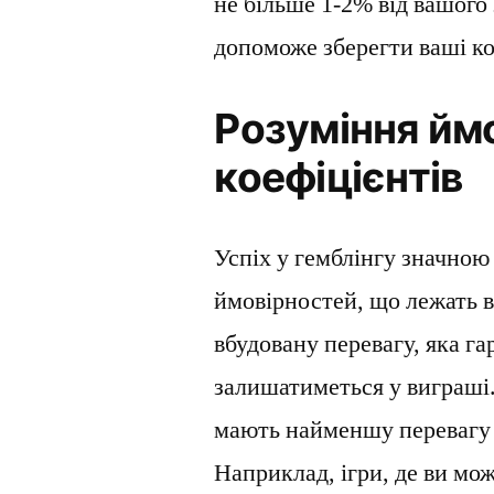
не більше 1-2% від вашого
допоможе зберегти ваші к
Розуміння йм
коефіцієнтів
Успіх у гемблінгу значною
ймовірностей, що лежать в
вбудовану перевагу, яка га
залишатиметься у виграші.
мають найменшу перевагу 
Наприклад, ігри, де ви мож