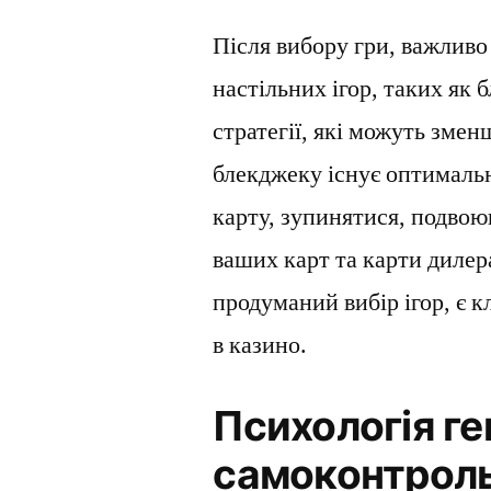
Після вибору гри, важливо 
настільних ігор, таких як 
стратегії, які можуть зме
блекджеку існує оптимальна
карту, зупинятися, подвоюв
ваших карт та карти дилера
продуманий вибір ігор, є 
в казино.
Психологія ге
самоконтрол