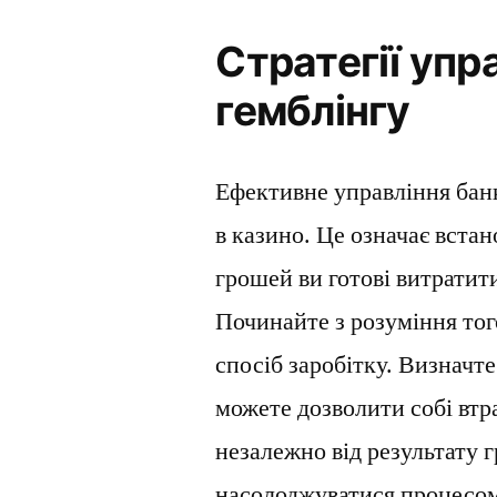
Стратегії упр
гемблінгу
Ефективне управління бан
в казино. Це означає встан
грошей ви готові витратити
Починайте з розуміння того
спосіб заробітку. Визначте
можете дозволити собі втра
незалежно від результату г
насолоджуватися процесом