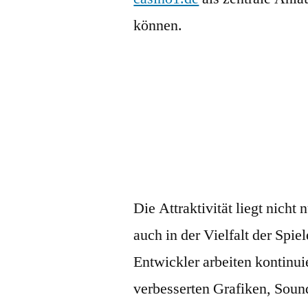
können.
Die Attraktivität liegt nicht
auch in der Vielfalt der Spi
Entwickler arbeiten kontinui
verbesserten Grafiken, Soun