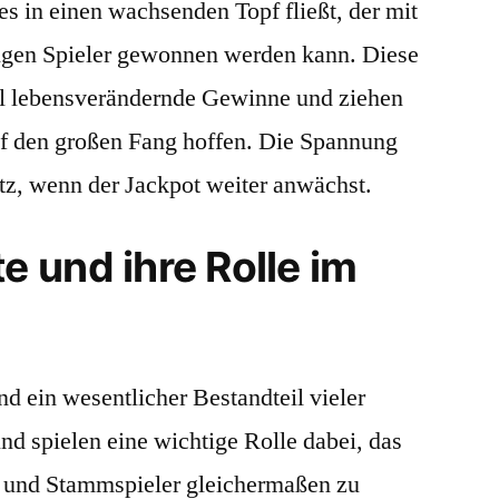
zes in einen wachsenden Topf fließt, der mit
igen Spieler gewonnen werden kann. Diese
ll lebensverändernde Gewinne und ziehen
auf den großen Fang hoffen. Die Spannung
tz, wenn der Jackpot weiter anwächst.
 und ihre Rolle im
d ein wesentlicher Bestandteil vieler
d spielen eine wichtige Rolle dabei, das
n und Stammspieler gleichermaßen zu