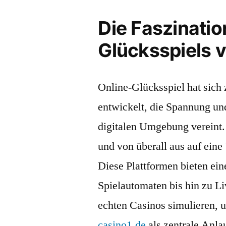
Die Faszinatio
Glücksspiels 
Online-Glücksspiel hat sich 
entwickelt, die Spannung un
digitalen Umgebung vereint. N
und von überall aus auf eine
Diese Plattformen bieten ein
Spielautomaten bis hin zu Li
echten Casinos simulieren, u
casino1.de
als zentrale Anlau