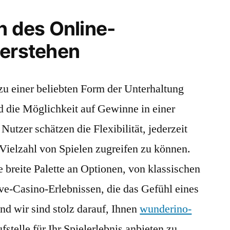
n des Online-
verstehen
zu einer beliebten Form der Unterhaltung
d die Möglichkeit auf Gewinne in einer
utzer schätzen die Flexibilität, jederzeit
 Vielzahl von Spielen zugreifen zu können.
e breite Palette an Optionen, von klassischen
ve-Casino-Erlebnissen, die das Gefühl eines
nd wir sind stolz darauf, Ihnen
wunderino-
fstelle für Ihr Spielerlebnis anbieten zu