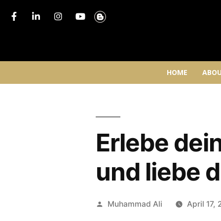
HOME
ABOU
Erlebe dei
und liebe 
Muhammad Ali
April 17,