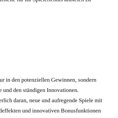
 nur in den potenziellen Gewinnen, sondern
ele und den ständigen Innovationen.
erlich daran, neue und aufregende Spiele mit
deffekten und innovativen Bonusfunktionen