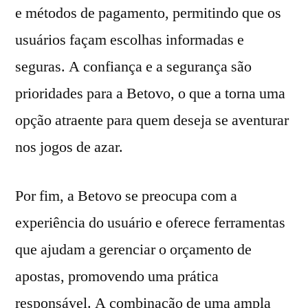
e métodos de pagamento, permitindo que os
usuários façam escolhas informadas e
seguras. A confiança e a segurança são
prioridades para a Betovo, o que a torna uma
opção atraente para quem deseja se aventurar
nos jogos de azar.
Por fim, a Betovo se preocupa com a
experiência do usuário e oferece ferramentas
que ajudam a gerenciar o orçamento de
apostas, promovendo uma prática
responsável. A combinação de uma ampla