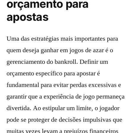
orçamento para
apostas
Uma das estratégias mais importantes para
quem deseja ganhar em jogos de azar é o
gerenciamento do bankroll. Definir um
orçamento específico para apostar é
fundamental para evitar perdas excessivas e
garantir que a experiência de jogo permaneça
divertida. Ao estipular um limite, o jogador
pode se proteger de decisões impulsivas que
muitas vezes levam a prejuízos financeiros