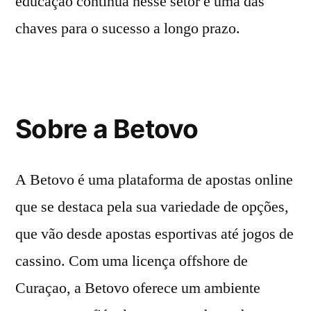
educação contínua nesse setor é uma das
chaves para o sucesso a longo prazo.
Sobre a Betovo
A Betovo é uma plataforma de apostas online
que se destaca pela sua variedade de opções,
que vão desde apostas esportivas até jogos de
cassino. Com uma licença offshore de
Curaçao, a Betovo oferece um ambiente