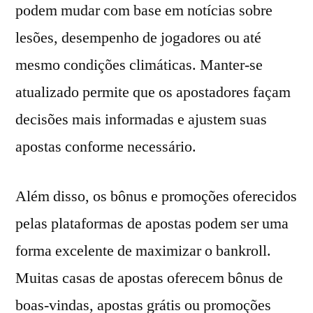
podem mudar com base em notícias sobre
lesões, desempenho de jogadores ou até
mesmo condições climáticas. Manter-se
atualizado permite que os apostadores façam
decisões mais informadas e ajustem suas
apostas conforme necessário.
Além disso, os bônus e promoções oferecidos
pelas plataformas de apostas podem ser uma
forma excelente de maximizar o bankroll.
Muitas casas de apostas oferecem bônus de
boas-vindas, apostas grátis ou promoções