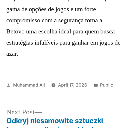
gama de opções de jogos e um forte
compromisso com a segurança torna a
Betovo uma escolha ideal para quem busca
estratégias infalíveis para ganhar em jogos de
azar.
Muhammad Ali
April 17, 2026
Public
Next Post
Odkryj niesamowite sztuczki