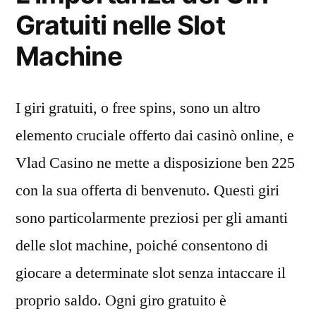
Gratuiti nelle Slot
Machine
I giri gratuiti, o free spins, sono un altro
elemento cruciale offerto dai casinò online, e
Vlad Casino ne mette a disposizione ben 225
con la sua offerta di benvenuto. Questi giri
sono particolarmente preziosi per gli amanti
delle slot machine, poiché consentono di
giocare a determinate slot senza intaccare il
proprio saldo. Ogni giro gratuito è