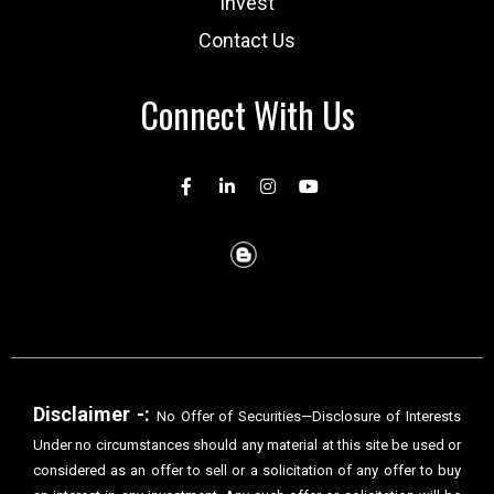
Invest
Contact Us
Connect With Us
Disclaimer -:
No Offer of Securities—Disclosure of Interests
Under no circumstances should any material at this site be used or
considered as an offer to sell or a solicitation of any offer to buy