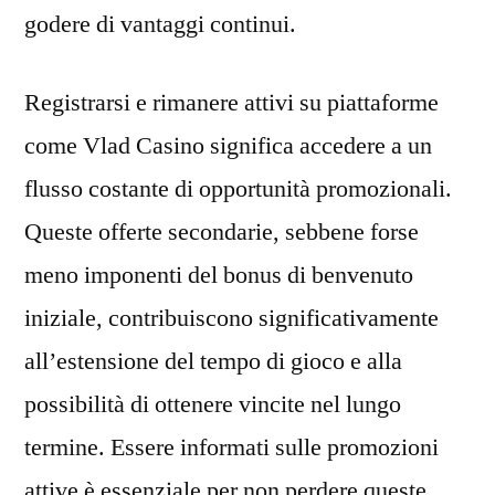
godere di vantaggi continui.
Registrarsi e rimanere attivi su piattaforme
come Vlad Casino significa accedere a un
flusso costante di opportunità promozionali.
Queste offerte secondarie, sebbene forse
meno imponenti del bonus di benvenuto
iniziale, contribuiscono significativamente
all’estensione del tempo di gioco e alla
possibilità di ottenere vincite nel lungo
termine. Essere informati sulle promozioni
attive è essenziale per non perdere queste