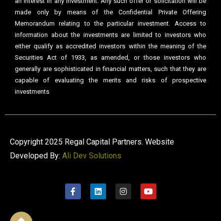
an interest in any investment. Any such offer or solicitation will be
made only by means of the Confidential Private Offering
Memorandum relating to the particular investment. Access to
information about the investments are limited to investors who
either qualify as accredited investors within the meaning of the
Securities Act of 1933, as amended, or those investors who
generally are sophisticated in financial matters, such that they are
capable of evaluating the merits and risks of prospective
investments
Copyright 2025 Regal Capital Partners. Website
Developed By:
Ali Dev Solutions