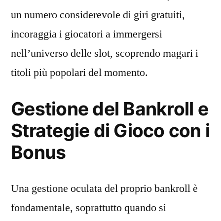
un numero considerevole di giri gratuiti,
incoraggia i giocatori a immergersi
nell’universo delle slot, scoprendo magari i
titoli più popolari del momento.
Gestione del Bankroll e
Strategie di Gioco con i
Bonus
Una gestione oculata del proprio bankroll è
fondamentale, soprattutto quando si