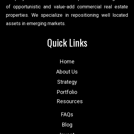
of opportunistic and value-add commercial real estate
properties. We specialize in repositioning well located
assets in emerging markets.
Quick Links
Home
About Us
Strategy
Portfolio
Resources
FAQs
Blog