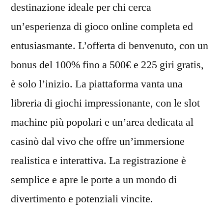
destinazione ideale per chi cerca
un’esperienza di gioco online completa ed
entusiasmante. L’offerta di benvenuto, con un
bonus del 100% fino a 500€ e 225 giri gratis,
è solo l’inizio. La piattaforma vanta una
libreria di giochi impressionante, con le slot
machine più popolari e un’area dedicata al
casinò dal vivo che offre un’immersione
realistica e interattiva. La registrazione è
semplice e apre le porte a un mondo di
divertimento e potenziali vincite.