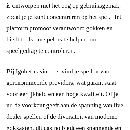
is ontworpen met het oog op gebruiksgemak,
zodat je je kunt concentreren op het spel. Het
platform promoot verantwoord gokken en
biedt tools om spelers te helpen hun
speelgedrag te controleren.
Bij Igobet-casino.bet vind je spellen van
gerenommeerde providers, wat garant staat
voor eerlijkheid en een hoge kwaliteit. Of je
nu de voorkeur geeft aan de spanning van live
dealer spellen of de diversiteit van moderne
gokkasten, dit casino biedt een spannende en