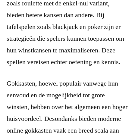
zoals roulette met de enkel-nul variant,
bieden betere kansen dan andere. Bij
tafelspelen zoals blackjack en poker zijn er
strategieën die spelers kunnen toepassen om
hun winstkansen te maximaliseren. Deze
spellen vereisen echter oefening en kennis.
Gokkasten, hoewel populair vanwege hun
eenvoud en de mogelijkheid tot grote
winsten, hebben over het algemeen een hoger
huisvoordeel. Desondanks bieden moderne
online gokkasten vaak een breed scala aan