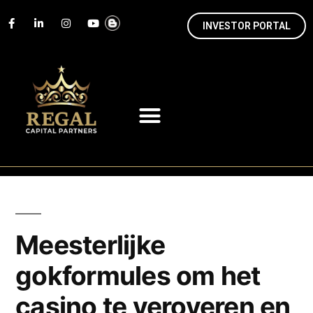
INVESTOR PORTAL
Meesterlijke
gokformules om het
casino te veroveren en