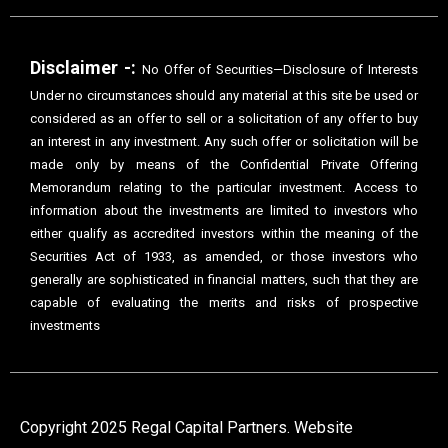
Disclaimer -:
No Offer of Securities—Disclosure of Interests
Under no circumstances should any material at this site be used or
considered as an offer to sell or a solicitation of any offer to buy
an interest in any investment. Any such offer or solicitation will be
made only by means of the Confidential Private Offering
Memorandum relating to the particular investment. Access to
information about the investments are limited to investors who
either qualify as accredited investors within the meaning of the
Securities Act of 1933, as amended, or those investors who
generally are sophisticated in financial matters, such that they are
capable of evaluating the merits and risks of prospective
investments
Copyright 2025 Regal Capital Partners. Website