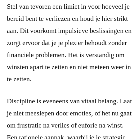
Stel van tevoren een limiet in voor hoeveel je
bereid bent te verliezen en houd je hier strikt
aan. Dit voorkomt impulsieve beslissingen en
zorgt ervoor dat je je plezier behoudt zonder
financiële problemen. Het is verstandig om
winsten apart te zetten en niet meteen weer in
te zetten.
Discipline is eveneens van vitaal belang. Laat
je niet meeslepen door emoties, of het nu gaat
om frustratie na verlies of euforie na winst.
Een rationele aanpak, waarbij je je strategie