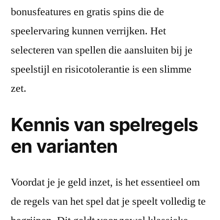
bonusfeatures en gratis spins die de
speelervaring kunnen verrijken. Het
selecteren van spellen die aansluiten bij je
speelstijl en risicotolerantie is een slimme
zet.
Kennis van spelregels
en varianten
Voordat je je geld inzet, is het essentieel om
de regels van het spel dat je speelt volledig te