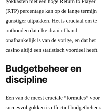
gokkasten met een hoge Return to Player
(RTP) percentage kan op de lange termijn
gunstiger uitpakken. Het is cruciaal om te
onthouden dat elke draai of hand
onafhankelijk is van de vorige, en dat het
casino altijd een statistisch voordeel heeft.
Budgetbeheer en
discipline
Een van de meest cruciale “formules” voor
succesvol gokken is effectief budgetbeheer.