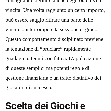
consigliabile definire anche degli obiettivi di
vincita. Una volta raggiunto un certo importo,
può essere saggio ritirare una parte delle
vincite o interrompere la sessione di gioco.
Questo comportamento disciplinato previene
la tentazione di “bruciare” rapidamente
guadagni ottenuti con fatica. L’applicazione
di queste semplici ma potenti regole di
gestione finanziaria è un tratto distintivo dei
giocatori di successo.
Scelta dei Giochi e