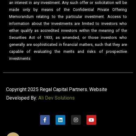
an interest in any investment. Any such offer or solicitation will be
made only by means of the Confidential Private Offering
Memorandum relating to the particular investment. Access to
information about the investments are limited to investors who
either qualify as accredited investors within the meaning of the
Securities Act of 1933, as amended, or those investors who
generally are sophisticated in financial matters, such that they are
capable of evaluating the merits and risks of prospective
investments
Copyright 2025 Regal Capital Partners. Website
Developed By:
Ali Dev Solutions