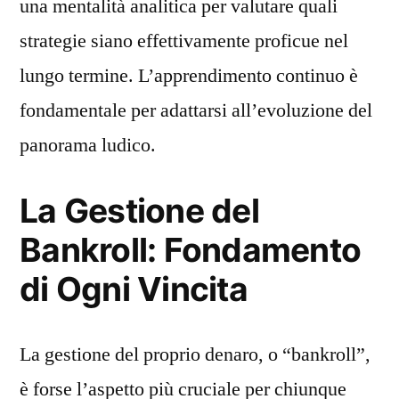
una mentalità analitica per valutare quali
strategie siano effettivamente proficue nel
lungo termine. L’apprendimento continuo è
fondamentale per adattarsi all’evoluzione del
panorama ludico.
La Gestione del
Bankroll: Fondamento
di Ogni Vincita
La gestione del proprio denaro, o “bankroll”,
è forse l’aspetto più cruciale per chiunque