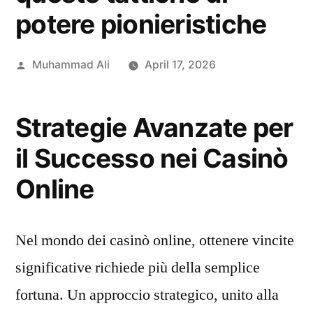
potere pionieristiche
Muhammad Ali
April 17, 2026
Strategie Avanzate per
il Successo nei Casinò
Online
Nel mondo dei casinò online, ottenere vincite
significative richiede più della semplice
fortuna. Un approccio strategico, unito alla