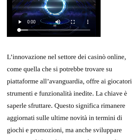
L’innovazione nel settore dei casinò online,
come quella che si potrebbe trovare su
piattaforme all’avanguardia, offre ai giocatori
strumenti e funzionalità inedite. La chiave è
saperle sfruttare. Questo significa rimanere
aggiornati sulle ultime novità in termini di
giochi e promozioni, ma anche sviluppare