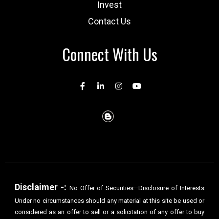
Invest
Contact Us
Connect With Us
Disclaimer -:
No Offer of Securities—Disclosure of Interests
Under no circumstances should any material at this site be used or
considered as an offer to sell or a solicitation of any offer to buy