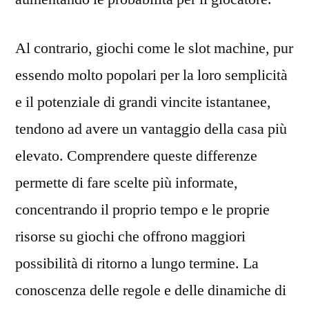
Al contrario, giochi come le slot machine, pur
essendo molto popolari per la loro semplicità
e il potenziale di grandi vincite istantanee,
tendono ad avere un vantaggio della casa più
elevato. Comprendere queste differenze
permette di fare scelte più informate,
concentrando il proprio tempo e le proprie
risorse su giochi che offrono maggiori
possibilità di ritorno a lungo termine. La
conoscenza delle regole e delle dinamiche di