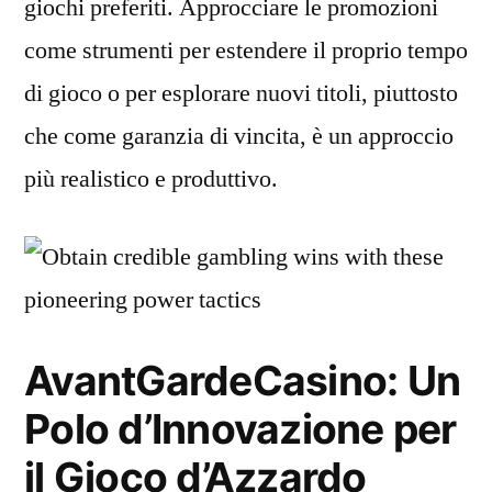
giochi preferiti. Approcciare le promozioni
come strumenti per estendere il proprio tempo
di gioco o per esplorare nuovi titoli, piuttosto
che come garanzia di vincita, è un approccio
più realistico e produttivo.
AvantGardeCasino: Un
Polo d’Innovazione per
il Gioco d’Azzardo