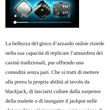
La bellezza del gioco d’azzardo online risiede
nella sua capacità di replicare l’atmosfera dei
casinò tradizionali, pur offrendo una
comodità senza pari. Che si tratti di mettere
alla prova la propria abilità al tavolo da
blackjack, di lasciarsi cullare dalla suspense
della roulette o di inseguire il jackpot nelle