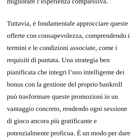
migliorare l’esperienza complessiva.
Tuttavia, è fondamentale approcciare queste
offerte con consapevolezza, comprendendo i
termini e le condizioni associate, come i
requisiti di puntata. Una strategia ben
pianificata che integri l’uso intelligente dei
bonus con la gestione del proprio bankroll
può trasformare queste promozioni in un
vantaggio concreto, rendendo ogni sessione
di gioco ancora più gratificante e
potenzialmente proficua. È un modo per dare