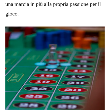
una marcia in più alla propria passione per il
gioco.