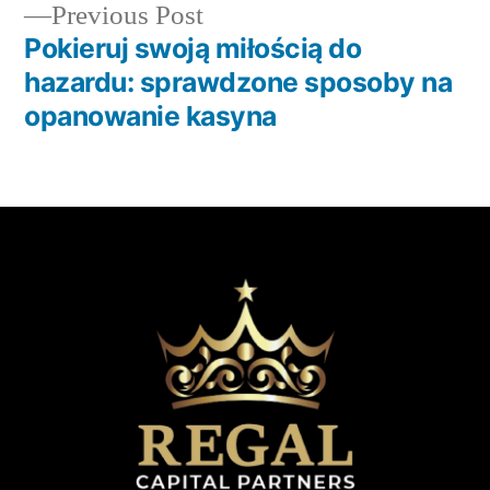
Previous Post
Pokieruj swoją miłością do
hazardu: sprawdzone sposoby na
opanowanie kasyna