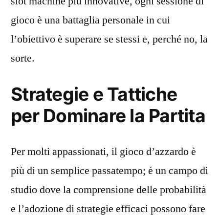
slot machine più innovative, ogni sessione di
gioco è una battaglia personale in cui
l’obiettivo è superare se stessi e, perché no, la
sorte.
Strategie e Tattiche
per Dominare la Partita
Per molti appassionati, il gioco d’azzardo è
più di un semplice passatempo; è un campo di
studio dove la comprensione delle probabilità
e l’adozione di strategie efficaci possono fare