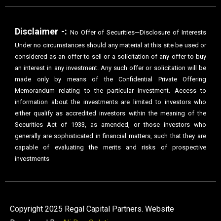
Disclaimer -:
No Offer of Securities—Disclosure of Interests
Under no circumstances should any material at this site be used or
considered as an offer to sell or a solicitation of any offer to buy
an interest in any investment. Any such offer or solicitation will be
made only by means of the Confidential Private Offering
Memorandum relating to the particular investment. Access to
information about the investments are limited to investors who
either qualify as accredited investors within the meaning of the
Securities Act of 1933, as amended, or those investors who
generally are sophisticated in financial matters, such that they are
capable of evaluating the merits and risks of prospective
investments
Copyright 2025 Regal Capital Partners. Website