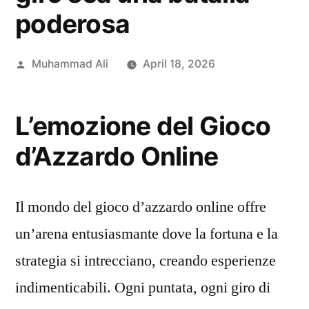
poderosa
Muhammad Ali
April 18, 2026
L’emozione del Gioco
d’Azzardo Online
Il mondo del gioco d’azzardo online offre
un’arena entusiasmante dove la fortuna e la
strategia si intrecciano, creando esperienze
indimenticabili. Ogni puntata, ogni giro di