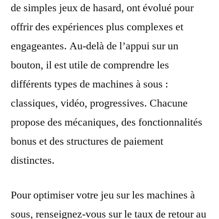
de simples jeux de hasard, ont évolué pour
offrir des expériences plus complexes et
engageantes. Au-delà de l’appui sur un
bouton, il est utile de comprendre les
différents types de machines à sous :
classiques, vidéo, progressives. Chacune
propose des mécaniques, des fonctionnalités
bonus et des structures de paiement
distinctes.
Pour optimiser votre jeu sur les machines à
sous, renseignez-vous sur le taux de retour au