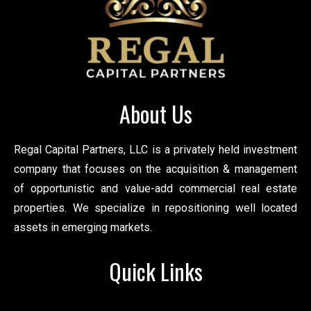
About Us
Regal Capital Partners, LLC is a privately held investment
company that focuses on the acquisition & management
of opportunistic and value-add commercial real estate
properties. We specialize in repositioning well located
assets in emerging markets.
Quick Links