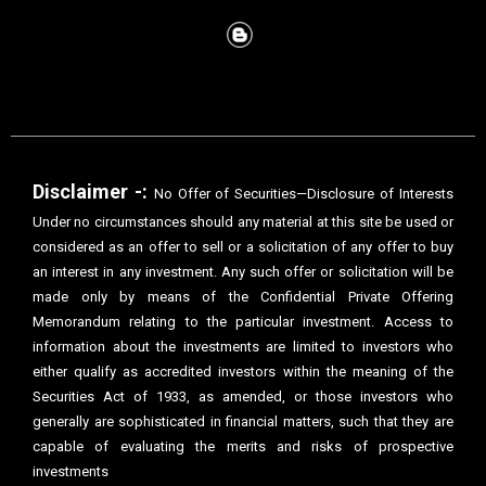
Disclaimer -:
No Offer of Securities—Disclosure of Interests
Under no circumstances should any material at this site be used or
considered as an offer to sell or a solicitation of any offer to buy
an interest in any investment. Any such offer or solicitation will be
made only by means of the Confidential Private Offering
Memorandum relating to the particular investment. Access to
information about the investments are limited to investors who
either qualify as accredited investors within the meaning of the
Securities Act of 1933, as amended, or those investors who
generally are sophisticated in financial matters, such that they are
capable of evaluating the merits and risks of prospective
investments