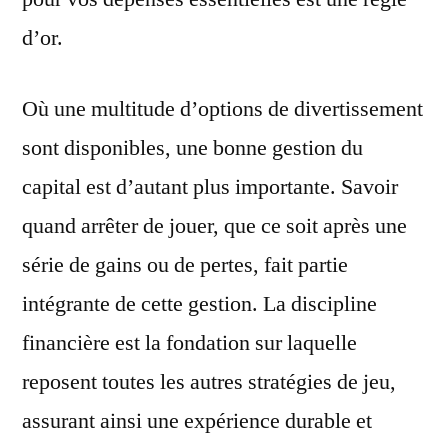
d’or.
Où une multitude d’options de divertissement
sont disponibles, une bonne gestion du
capital est d’autant plus importante. Savoir
quand arrêter de jouer, que ce soit après une
série de gains ou de pertes, fait partie
intégrante de cette gestion. La discipline
financière est la fondation sur laquelle
reposent toutes les autres stratégies de jeu,
assurant ainsi une expérience durable et