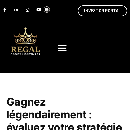
INVESTOR PORTAL
Gagnez
légendairement :
évaluez votre stratégie