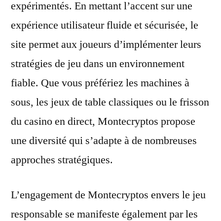
expérimentés. En mettant l’accent sur une
expérience utilisateur fluide et sécurisée, le
site permet aux joueurs d’implémenter leurs
stratégies de jeu dans un environnement
fiable. Que vous préfériez les machines à
sous, les jeux de table classiques ou le frisson
du casino en direct, Montecryptos propose
une diversité qui s’adapte à de nombreuses
approches stratégiques.
L’engagement de Montecryptos envers le jeu
responsable se manifeste également par les