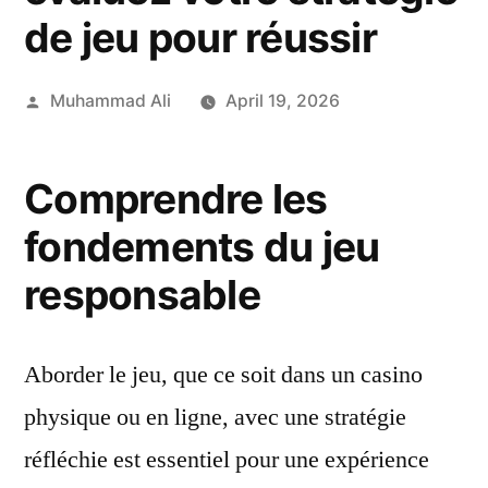
de jeu pour réussir
Muhammad Ali
April 19, 2026
Comprendre les
fondements du jeu
responsable
Aborder le jeu, que ce soit dans un casino
physique ou en ligne, avec une stratégie
réfléchie est essentiel pour une expérience