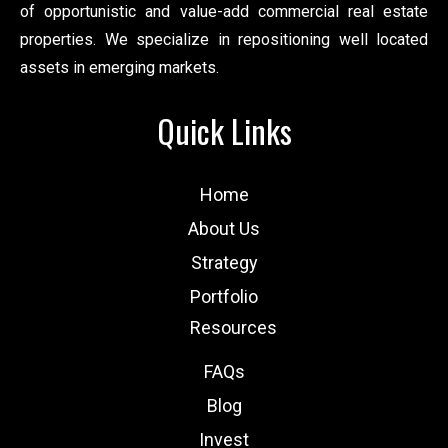
of opportunistic and value-add commercial real estate
properties. We specialize in repositioning well located
assets in emerging markets.
Quick Links
Home
About Us
Strategy
Portfolio
Resources
FAQs
Blog
Invest