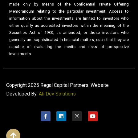
made only by means of the Confidential Private Offering
Memorandum relating to the particular investment. Access to
information about the investments are limited to investors who
either qualify as accredited investors within the meaning of the
Securities Act of 1933, as amended, or those investors who
generally are sophisticated in financial matters, such that they are
capable of evaluating the merits and risks of prospective
investments
Copyright 2025 Regal Capital Partners. Website
Developed By:
Ali Dev Solutions