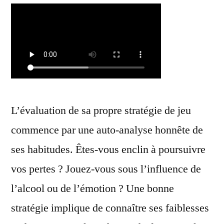
L’évaluation de sa propre stratégie de jeu
commence par une auto-analyse honnête de
ses habitudes. Êtes-vous enclin à poursuivre
vos pertes ? Jouez-vous sous l’influence de
l’alcool ou de l’émotion ? Une bonne
stratégie implique de connaître ses faiblesses