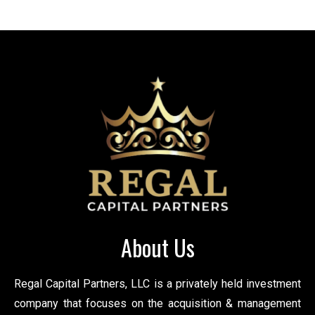
About Us
Regal Capital Partners, LLC is a privately held investment
company that focuses on the acquisition & management