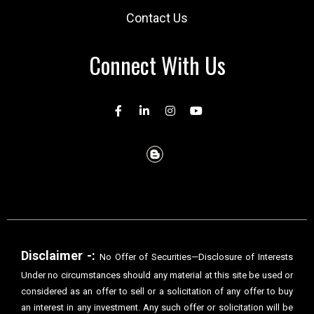
Contact Us
Connect With Us
Disclaimer -:
No Offer of Securities—Disclosure of Interests
Under no circumstances should any material at this site be used or
considered as an offer to sell or a solicitation of any offer to buy
an interest in any investment. Any such offer or solicitation will be