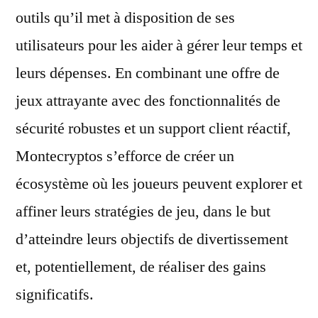
outils qu’il met à disposition de ses
utilisateurs pour les aider à gérer leur temps et
leurs dépenses. En combinant une offre de
jeux attrayante avec des fonctionnalités de
sécurité robustes et un support client réactif,
Montecryptos s’efforce de créer un
écosystème où les joueurs peuvent explorer et
affiner leurs stratégies de jeu, dans le but
d’atteindre leurs objectifs de divertissement
et, potentiellement, de réaliser des gains
significatifs.