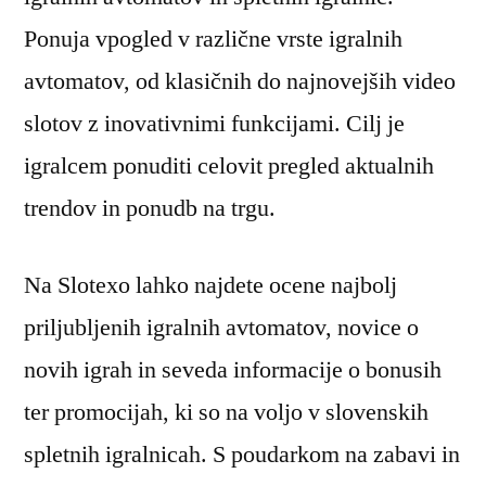
Ponuja vpogled v različne vrste igralnih
avtomatov, od klasičnih do najnovejših video
slotov z inovativnimi funkcijami. Cilj je
igralcem ponuditi celovit pregled aktualnih
trendov in ponudb na trgu.
Na Slotexo lahko najdete ocene najbolj
priljubljenih igralnih avtomatov, novice o
novih igrah in seveda informacije o bonusih
ter promocijah, ki so na voljo v slovenskih
spletnih igralnicah. S poudarkom na zabavi in