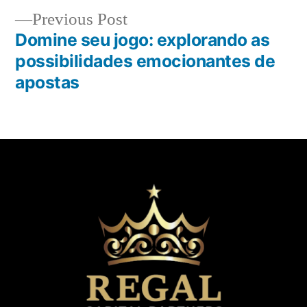
Previous Post
Domine seu jogo: explorando as
possibilidades emocionantes de
apostas