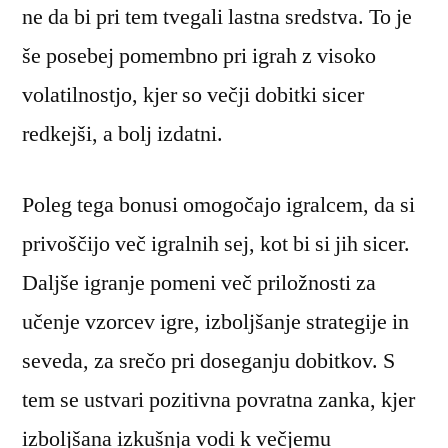
ne da bi pri tem tvegali lastna sredstva. To je
še posebej pomembno pri igrah z visoko
volatilnostjo, kjer so večji dobitki sicer
redkejši, a bolj izdatni.
Poleg tega bonusi omogočajo igralcem, da si
privoščijo več igralnih sej, kot bi si jih sicer.
Daljše igranje pomeni več priložnosti za
učenje vzorcev igre, izboljšanje strategije in
seveda, za srečo pri doseganju dobitkov. S
tem se ustvari pozitivna povratna zanka, kjer
izboljšana izkušnja vodi k večjemu