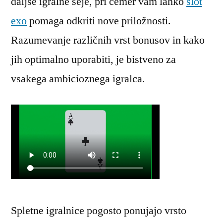
daljše igralne seje, pri čemer vam lahko
slot
exo
pomaga odkriti nove priložnosti.
Razumevanje različnih vrst bonusov in kako
jih optimalno uporabiti, je bistveno za
vsakega ambicioznega igralca.
Spletne igralnice pogosto ponujajo vrsto