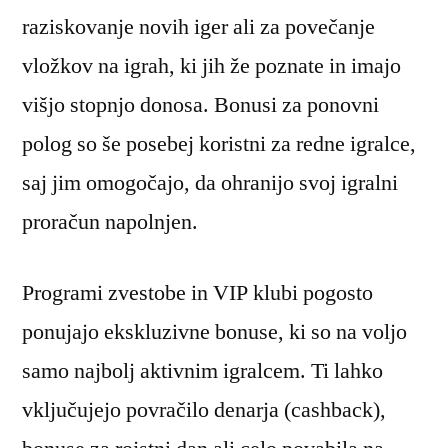
raziskovanje novih iger ali za povečanje
vložkov na igrah, ki jih že poznate in imajo
višjo stopnjo donosa. Bonusi za ponovni
polog so še posebej koristni za redne igralce,
saj jim omogočajo, da ohranijo svoj igralni
proračun napolnjen.
Programi zvestobe in VIP klubi pogosto
ponujajo ekskluzivne bonuse, ki so na voljo
samo najbolj aktivnim igralcem. Ti lahko
vključujejo povračilo denarja (cashback),