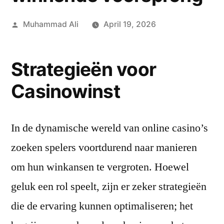
Muhammad Ali
April 19, 2026
Strategieën voor
Casinowinst
In de dynamische wereld van online casino’s
zoeken spelers voortdurend naar manieren
om hun winkansen te vergroten. Hoewel
geluk een rol speelt, zijn er zeker strategieën
die de ervaring kunnen optimaliseren; het