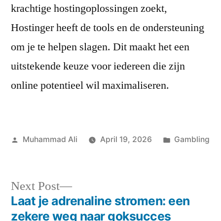
krachtige hostingoplossingen zoekt,
Hostinger heeft de tools en de ondersteuning
om je te helpen slagen. Dit maakt het een
uitstekende keuze voor iedereen die zijn
online potentieel wil maximaliseren.
Muhammad Ali
April 19, 2026
Gambling
Next Post
Laat je adrenaline stromen: een
zekere weg naar goksucces