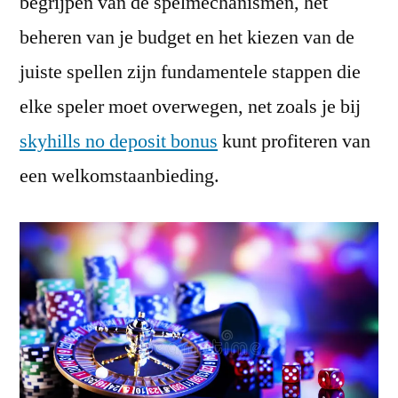
begrijpen van de spelmechanismen, het
beheren van je budget en het kiezen van de
juiste spellen zijn fundamentele stappen die
elke speler moet overwegen, net zoals je bij
skyhills no deposit bonus
kunt profiteren van
een welkomstaanbieding.