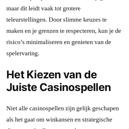
maar dit leidt vaak tot grotere
teleurstellingen. Door slimme keuzes te
maken en je grenzen te respecteren, kun je de
risico’s minimaliseren en genieten van de
spelervaring.
Het Kiezen van de
Juiste Casinospellen
Niet alle casinospellen zijn gelijk geschapen
als het gaat om winkansen en strategische