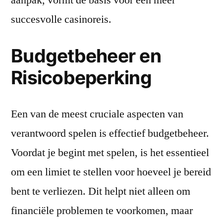
aanpak, vormt de basis voor een meer
succesvolle casinoreis.
Budgetbeheer en
Risicobeperking
Een van de meest cruciale aspecten van
verantwoord spelen is effectief budgetbeheer.
Voordat je begint met spelen, is het essentieel
om een limiet te stellen voor hoeveel je bereid
bent te verliezen. Dit helpt niet alleen om
financiële problemen te voorkomen, maar