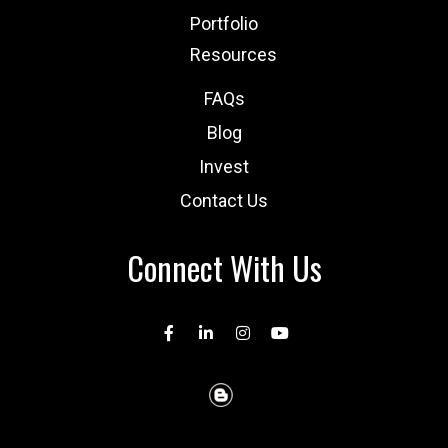
Portfolio
Resources
FAQs
Blog
Invest
Contact Us
Connect With Us