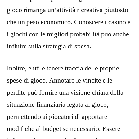
gioco rimanga un’attività ricreativa piuttosto
che un peso economico. Conoscere i casinò e
i giochi con le migliori probabilità può anche
influire sulla strategia di spesa.
Inoltre, è utile tenere traccia delle proprie
spese di gioco. Annotare le vincite e le
perdite può fornire una visione chiara della
situazione finanziaria legata al gioco,
permettendo ai giocatori di apportare
modifiche al budget se necessario. Essere