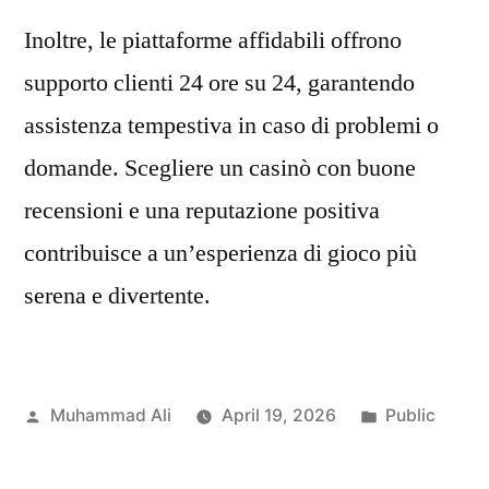
Inoltre, le piattaforme affidabili offrono
supporto clienti 24 ore su 24, garantendo
assistenza tempestiva in caso di problemi o
domande. Scegliere un casinò con buone
recensioni e una reputazione positiva
contribuisce a un’esperienza di gioco più
serena e divertente.
Muhammad Ali
April 19, 2026
Public