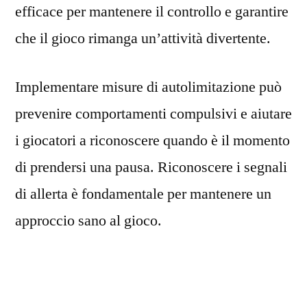
efficace per mantenere il controllo e garantire
che il gioco rimanga un’attività divertente.
Implementare misure di autolimitazione può
prevenire comportamenti compulsivi e aiutare
i giocatori a riconoscere quando è il momento
di prendersi una pausa. Riconoscere i segnali
di allerta è fondamentale per mantenere un
approccio sano al gioco.