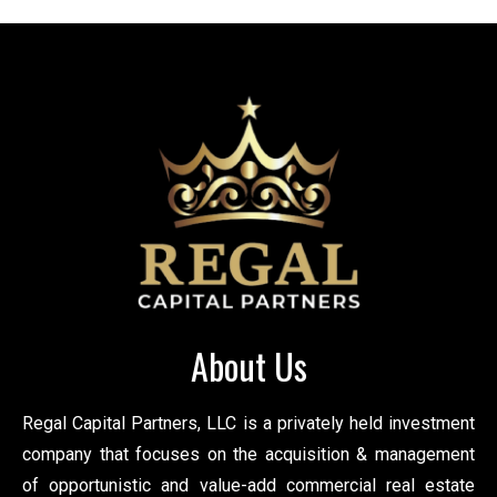
About Us
Regal Capital Partners, LLC is a privately held investment
company that focuses on the acquisition & management
of opportunistic and value-add commercial real estate