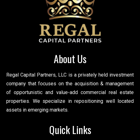
About Us
Regal Capital Partners, LLC is a privately held investment
company that focuses on the acquisition & management
of opportunistic and value-add commercial real estate
properties. We specialize in repositioning well located
assets in emerging markets.
Quick Links