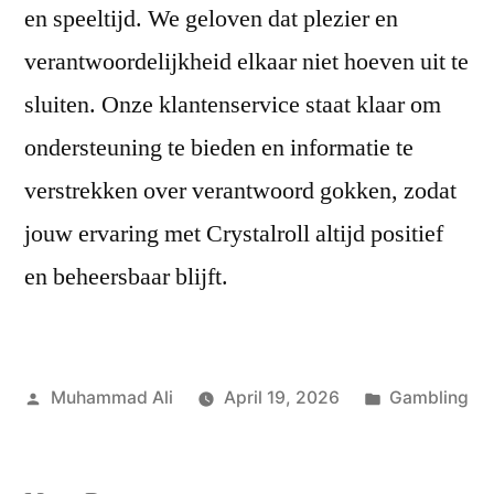
en speeltijd. We geloven dat plezier en
verantwoordelijkheid elkaar niet hoeven uit te
sluiten. Onze klantenservice staat klaar om
ondersteuning te bieden en informatie te
verstrekken over verantwoord gokken, zodat
jouw ervaring met Crystalroll altijd positief
en beheersbaar blijft.
Muhammad Ali
April 19, 2026
Gambling