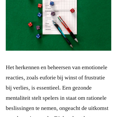
Het herkennen en beheersen van emotionele
reacties, zoals euforie bij winst of frustratie
bij verlies, is essentieel. Een gezonde
mentaliteit stelt spelers in staat om rationele
beslissingen te nemen, ongeacht de uitkomst