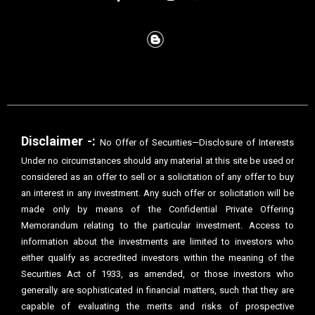
Disclaimer -:
No Offer of Securities—Disclosure of Interests
Under no circumstances should any material at this site be used or
considered as an offer to sell or a solicitation of any offer to buy
an interest in any investment. Any such offer or solicitation will be
made only by means of the Confidential Private Offering
Memorandum relating to the particular investment. Access to
information about the investments are limited to investors who
either qualify as accredited investors within the meaning of the
Securities Act of 1933, as amended, or those investors who
generally are sophisticated in financial matters, such that they are
capable of evaluating the merits and risks of prospective