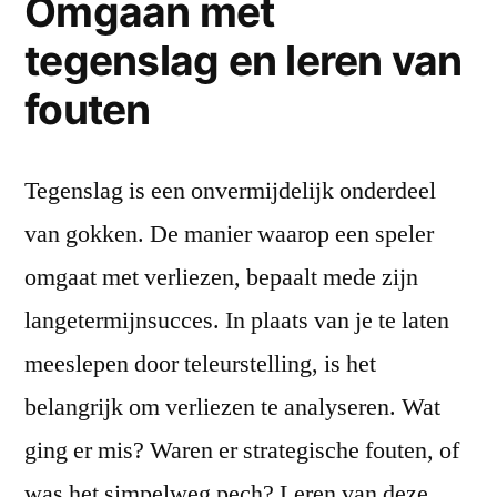
Omgaan met
tegenslag en leren van
fouten
Tegenslag is een onvermijdelijk onderdeel
van gokken. De manier waarop een speler
omgaat met verliezen, bepaalt mede zijn
langetermijnsucces. In plaats van je te laten
meeslepen door teleurstelling, is het
belangrijk om verliezen te analyseren. Wat
ging er mis? Waren er strategische fouten, of
was het simpelweg pech? Leren van deze