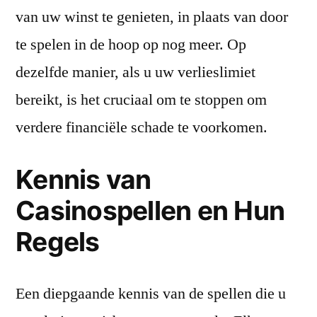
van uw winst te genieten, in plaats van door
te spelen in de hoop op nog meer. Op
dezelfde manier, als u uw verlieslimiet
bereikt, is het cruciaal om te stoppen om
verdere financiële schade te voorkomen.
Kennis van
Casinospellen en Hun
Regels
Een diepgaande kennis van de spellen die u