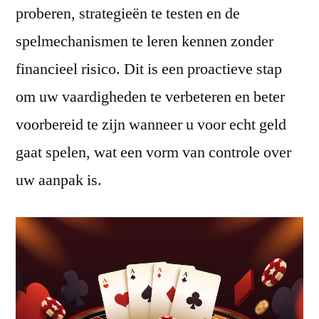
proberen, strategieën te testen en de
spelmechanismen te leren kennen zonder
financieel risico. Dit is een proactieve stap
om uw vaardigheden te verbeteren en beter
voorbereid te zijn wanneer u voor echt geld
gaat spelen, wat een vorm van controle over
uw aanpak is.