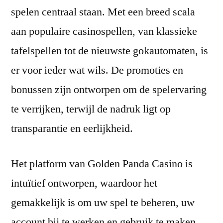
spelen centraal staan. Met een breed scala
aan populaire casinospellen, van klassieke
tafelspellen tot de nieuwste gokautomaten, is
er voor ieder wat wils. De promoties en
bonussen zijn ontworpen om de spelervaring
te verrijken, terwijl de nadruk ligt op
transparantie en eerlijkheid.
Het platform van Golden Panda Casino is
intuïtief ontworpen, waardoor het
gemakkelijk is om uw spel te beheren, uw
account bij te werken en gebruik te maken