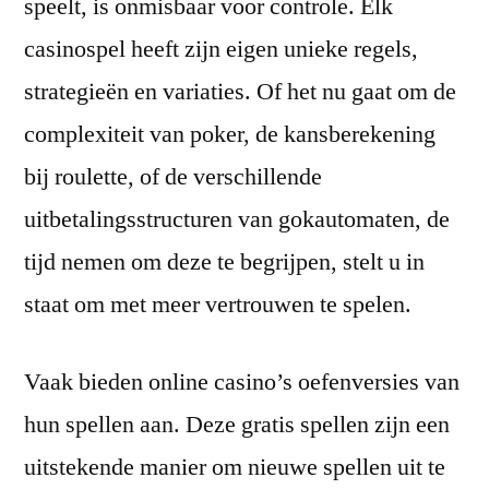
speelt, is onmisbaar voor controle. Elk
casinospel heeft zijn eigen unieke regels,
strategieën en variaties. Of het nu gaat om de
complexiteit van poker, de kansberekening
bij roulette, of de verschillende
uitbetalingsstructuren van gokautomaten, de
tijd nemen om deze te begrijpen, stelt u in
staat om met meer vertrouwen te spelen.
Vaak bieden online casino’s oefenversies van
hun spellen aan. Deze gratis spellen zijn een
uitstekende manier om nieuwe spellen uit te