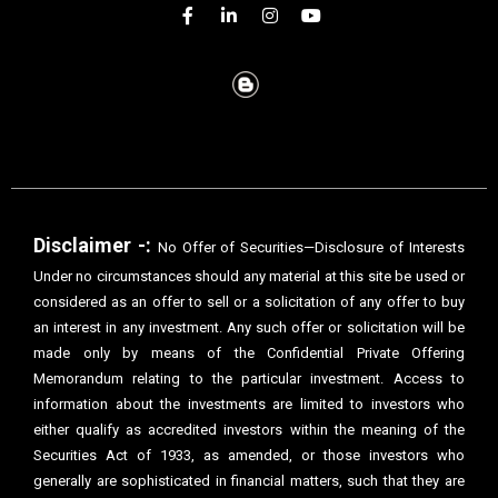
Disclaimer -:
No Offer of Securities—Disclosure of Interests
Under no circumstances should any material at this site be used or
considered as an offer to sell or a solicitation of any offer to buy
an interest in any investment. Any such offer or solicitation will be
made only by means of the Confidential Private Offering
Memorandum relating to the particular investment. Access to
information about the investments are limited to investors who
either qualify as accredited investors within the meaning of the
Securities Act of 1933, as amended, or those investors who
generally are sophisticated in financial matters, such that they are