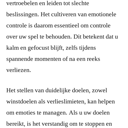
vertroebelen en leiden tot slechte
beslissingen. Het cultiveren van emotionele
controle is daarom essentieel om controle
over uw spel te behouden. Dit betekent dat u
kalm en gefocust blijft, zelfs tijdens
spannende momenten of na een reeks
verliezen.
Het stellen van duidelijke doelen, zowel
winstdoelen als verlieslimieten, kan helpen
om emoties te managen. Als u uw doelen
bereikt, is het verstandig om te stoppen en