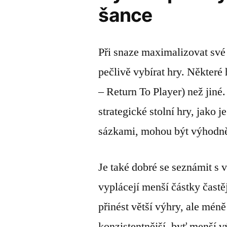
šance
Při snaze maximalizovat své 
pečlivě vybírat hry. Některé
– Return To Player) než jin
strategické stolní hry, jako 
sázkami, mohou být výhodně
Je také dobré se seznámit s v
vyplácejí menší částky častě
přinést větší výhry, ale méně 
konzistentnější, byť menší v