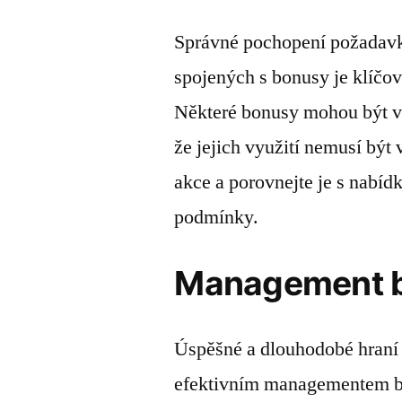
Správné pochopení požadavk
spojených s bonusy je klíčové
Některé bonusy mohou být ve
že jejich využití nemusí být
akce a porovnejte je s nabíd
podmínky.
Management ba
Úspěšné a dlouhodobé hraní v
efektivním managementem ban