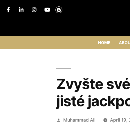
HOME
ABOU
Zvyšte své
jisté jackp
Muhammad Ali
April 19,