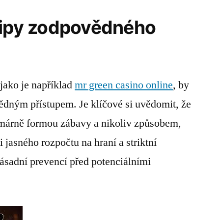
cipy zodpovědného
 jako je například
mr green casino online
, by
ědným přístupem. Je klíčové si uvědomit, že
imárně formou zábavy a nikoliv způsobem,
i jasného rozpočtu na hraní a striktní
zásadní prevencí před potenciálními