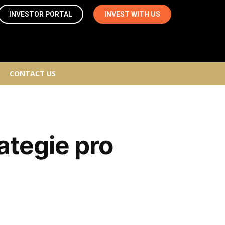
INVESTOR PORTAL
INVEST WITH US
CONTACT US
ategie pro