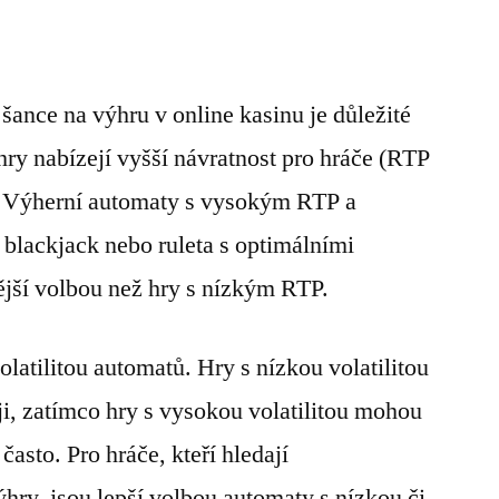
šance na výhru v online kasinu je důležité
 hry nabízejí vyšší návratnost pro hráče (RTP
é. Výherní automaty s vysokým RTP a
je blackjack nebo ruleta s optimálními
jší volbou než hry s nízkým RTP.
olatilitou automatů. Hry s nízkou volatilitou
ji, zatímco hry s vysokou volatilitou mohou
často. Pro hráče, kteří hledají
ýhry, jsou lepší volbou automaty s nízkou či