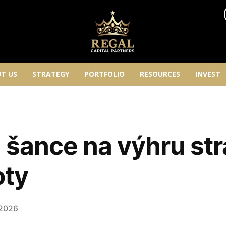
T US
STRATEGY
PORTFOLIO
RESOURCES
INVEST
 šance na výhru str
oty
 2026