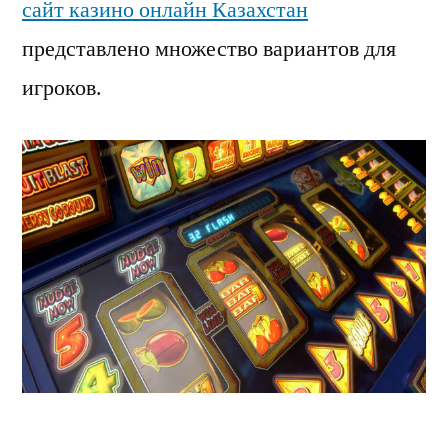
сайт казино онлайн Казахстан
представлено множество вариантов для
игроков.