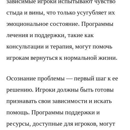
зависимые игроки испытывают чувство
стыда и вины, что только усугубляет их
эмоциональное состояние. Программы
лечения и поддержки, такие как
консультации и терапия, могут помочь
игрокам вернуться к нормальной жизни.
Осознание проблемы — первый шаг к ее
решению. Игроки должны быть готовы
признавать свои зависимости и искать
помощь. Программы поддержки и
ресурсы, доступные для игроков, могут