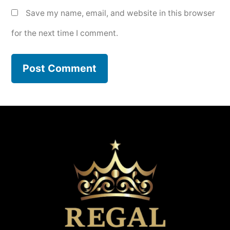
Save my name, email, and website in this browser
for the next time I comment.