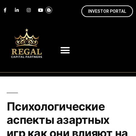
INVESTOR PORTAL
Психологические
аспекты азартных
игр как они влияют на