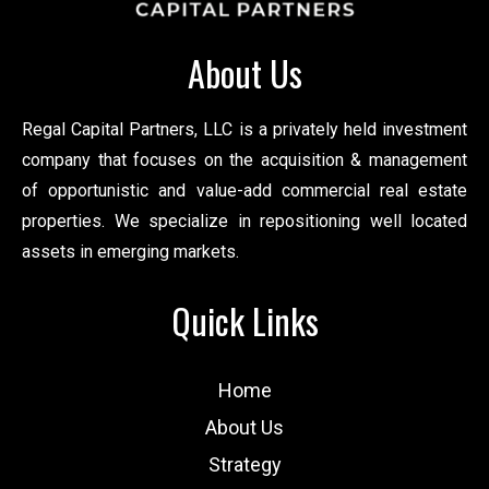
About Us
Regal Capital Partners, LLC is a privately held investment
company that focuses on the acquisition & management
of opportunistic and value-add commercial real estate
properties. We specialize in repositioning well located
assets in emerging markets.
Quick Links
Home
About Us
Strategy