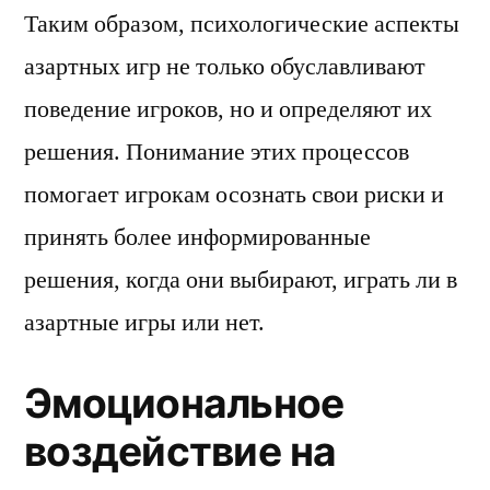
Таким образом, психологические аспекты
азартных игр не только обуславливают
поведение игроков, но и определяют их
решения. Понимание этих процессов
помогает игрокам осознать свои риски и
принять более информированные
решения, когда они выбирают, играть ли в
азартные игры или нет.
Эмоциональное
воздействие на