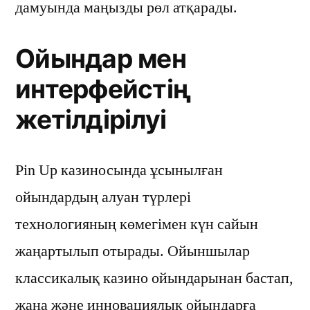
дамуында маңызды рөл атқарады.
Ойындар мен
интерфейстің
жетілдірілуі
Pin Up казиносында ұсынылған
ойындардың алуан түрлері
технологияның көмегімен күн сайын
жаңартылып отырады. Ойыншылар
классикалық казино ойындарынан бастап,
жаңа және инновациялық ойындарға