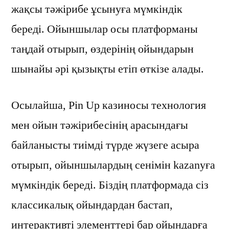
жақсы тәжірибе ұсынуға мүмкіндік
береді. Ойыншылар осы платформаны
таңдай отырып, өздерінің ойындарын
шынайы әрі қызықты етіп өткізе алады.
Осылайша, Pin Up казиносы технология
мен ойын тәжірибесінің арасындағы
байланысты тиімді түрде жүзеге асыра
отырып, ойыншылардың сенімін kazanуға
мүмкіндік береді. Біздің платформада сіз
классикалық ойындардан бастап,
интерактивті элементтері бар ойындарға