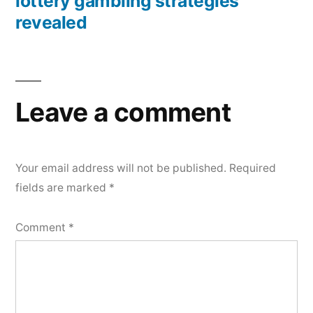
lottery gambling strategies
revealed
Leave a comment
Your email address will not be published.
Required
fields are marked
*
Comment
*