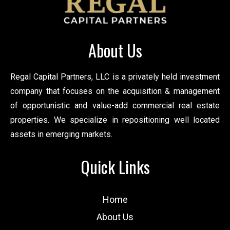
About Us
Regal Capital Partners, LLC is a privately held investment
company that focuses on the acquisition & management
of opportunistic and value-add commercial real estate
properties. We specialize in repositioning well located
assets in emerging markets.
Quick Links
Home
About Us