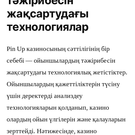
тәжірибесін
жақсартудағы
технологиялар
Pin Up казиносының сәттілігінің бір
себебі — ойыншылардың тәжірибесін
жақсартудағы технологиялық жетістіктер.
Ойыншылардың қажеттіліктерін түсіну
үшін деректерді анализдеу
технологияларын қолданып, казино
олардың ойын үлгілерін және қалауларын
зерттейді. Нәтижесінде, казино