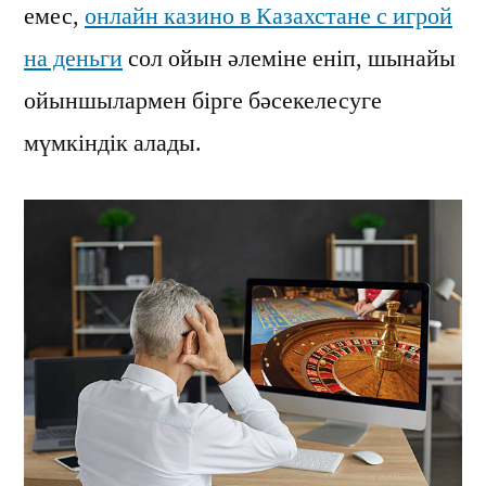
емес,
онлайн казино в Казахстане с игрой
на деньги
сол ойын әлеміне еніп, шынайы
ойыншылармен бірге бәсекелесуге
мүмкіндік алады.