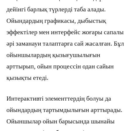
дейінгі барлық түрлерді таба алады.
Ойындардың графикасы, дыбыстық
эффектілер мен интерфейс жоғары сапалы
әрі заманауи талаптарға сай жасалған. Бұл
ойыншылардың қызығушылығын
арттырып, ойын процессін одан сайын
қызықты етеді.
Интерактивті элементтердің болуы да
ойындардың тартымдылығын арттырады.
Ойыншылар ойын барысында шынайы