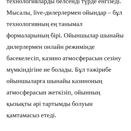
технологияларды белсенді түрде енгізеді.
Мысалы, live-дилерлермен ойындар – бұл
технологияның ең танымал
формаларының бірі. Ойыншылар шынайы
дилерлермен онлайн режимінде
бәсекелесіп, казино атмосферасын сезіну
мүмкіндігіне ие болады. Бұл тәжірибе
ойыншыларға шынайы казиноның
атмосферасын жеткізіп, ойынның
қызықты әрі тартымды болуын
қамтамасыз етеді.