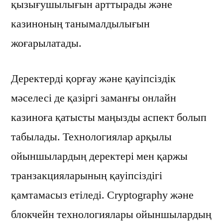
қызығушылығын арттырады және
казиноның танымалдылығын
жоғарылатады.
Деректерді қорғау және қауіпсіздік
мәселесі де қазіргі заманғы онлайн
казиноға қатысты маңызды аспект болып
табылады. Технологиялар арқылы
ойыншылардың деректері мен қаржы
транзакцияларының қауіпсіздігі
қамтамасыз етіледі. Cryptography және
блокчейн технологиялары ойыншылардың