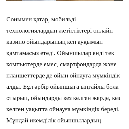
Сонымен қатар, мобильді
технологиялардың жетістіктері онлайн
казино ойындарының кең ауқымын
қамтамасыз етеді. Ойыншылар енді тек
компьютерде емес, смартфондарда және
планшеттерде де ойын ойнауға мүмкіндік
алды. Бұл әрбір ойыншыға ыңғайлы бола
отырып, ойындарды кез келген жерде, кез
келген уақытта ойнауға мүмкіндік береді.
Мұндай икемділік ойыншылардың