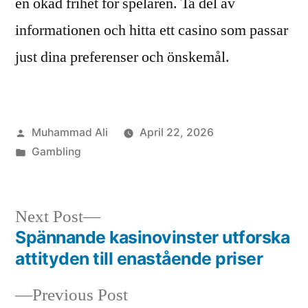
en ökad frihet för spelaren. Ta del av
informationen och hitta ett casino som passar
just dina preferenser och önskemål.
Muhammad Ali
April 22, 2026
Gambling
Next Post
Spännande kasinovinster utforska
attityden till enastående priser
Previous Post