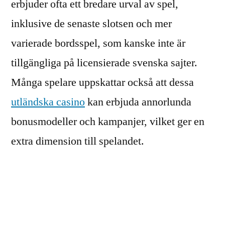
erbjuder ofta ett bredare urval av spel,
inklusive de senaste slotsen och mer
varierade bordsspel, som kanske inte är
tillgängliga på licensierade svenska sajter.
Många spelare uppskattar också att dessa
utländska casino
kan erbjuda annorlunda
bonusmodeller och kampanjer, vilket ger en
extra dimension till spelandet.