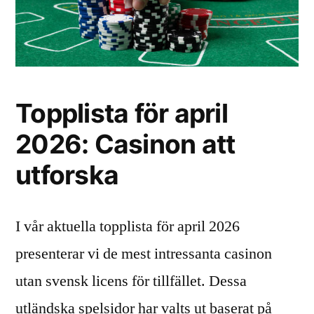
Topplista för april
2026: Casinon att
utforska
I vår aktuella topplista för april 2026
presenterar vi de mest intressanta casinon
utan svensk licens för tillfället. Dessa
utländska spelsidor har valts ut baserat på