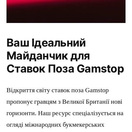
Ваш Ідеальний
Майданчик для
Ставок Поза Gamstop
Відкриття світу ставок поза Gamstop
пропонує гравцям з Великої Британії нові
горизонти. Наш ресурс спеціалізується на
огляді міжнародних букмекерських