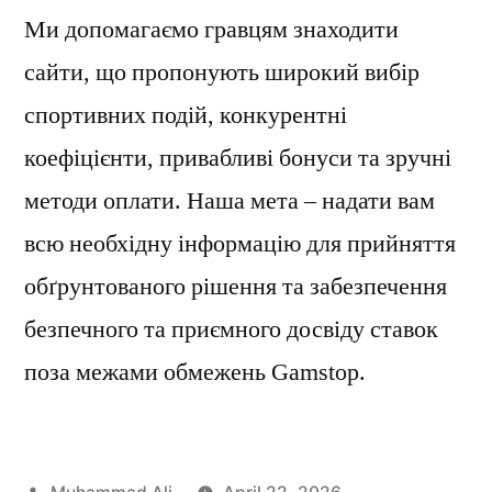
Ми допомагаємо гравцям знаходити
сайти, що пропонують широкий вибір
спортивних подій, конкурентні
коефіцієнти, привабливі бонуси та зручні
методи оплати. Наша мета – надати вам
всю необхідну інформацію для прийняття
обґрунтованого рішення та забезпечення
безпечного та приємного досвіду ставок
поза межами обмежень Gamstop.