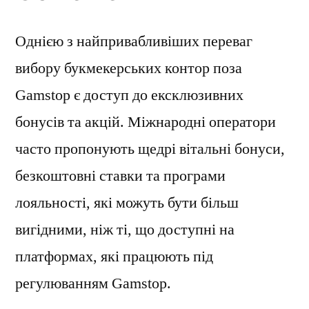
Однією з найпривабливіших переваг
вибору букмекерських контор поза
Gamstop є доступ до ексклюзивних
бонусів та акцій. Міжнародні оператори
часто пропонують щедрі вітальні бонуси,
безкоштовні ставки та програми
лояльності, які можуть бути більш
вигідними, ніж ті, що доступні на
платформах, які працюють під
регулюванням Gamstop.