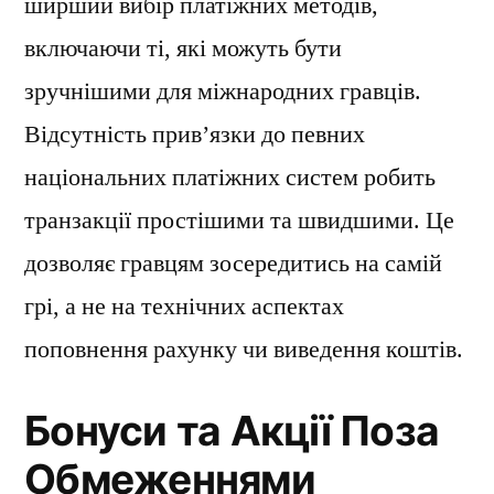
ширший вибір платіжних методів,
включаючи ті, які можуть бути
зручнішими для міжнародних гравців.
Відсутність прив’язки до певних
національних платіжних систем робить
транзакції простішими та швидшими. Це
дозволяє гравцям зосередитись на самій
грі, а не на технічних аспектах
поповнення рахунку чи виведення коштів.
Бонуси та Акції Поза
Обмеженнями