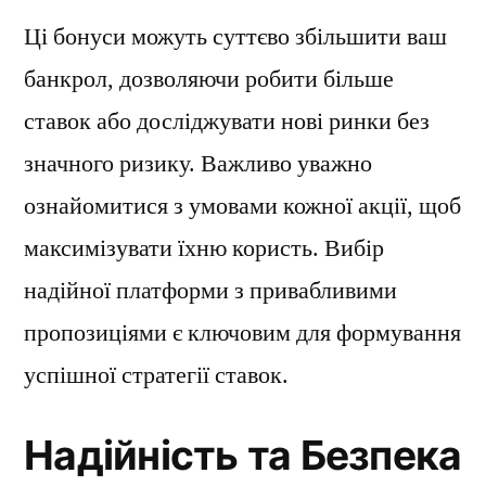
Ці бонуси можуть суттєво збільшити ваш
банкрол, дозволяючи робити більше
ставок або досліджувати нові ринки без
значного ризику. Важливо уважно
ознайомитися з умовами кожної акції, щоб
максимізувати їхню користь. Вибір
надійної платформи з привабливими
пропозиціями є ключовим для формування
успішної стратегії ставок.
Надійність та Безпека