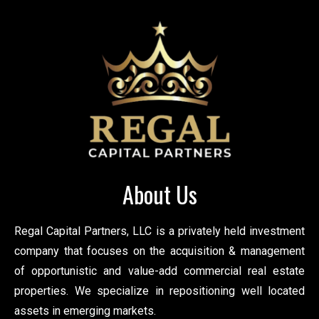
About Us
Regal Capital Partners, LLC is a privately held investment
company that focuses on the acquisition & management
of opportunistic and value-add commercial real estate
properties. We specialize in repositioning well located
assets in emerging markets.