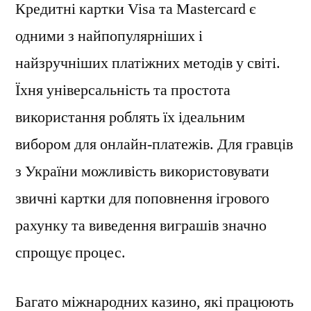
Кредитні картки Visa та Mastercard є
одними з найпопулярніших і
найзручніших платіжних методів у світі.
Їхня універсальність та простота
використання роблять їх ідеальним
вибором для онлайн-платежів. Для гравців
з України можливість використовувати
звичні картки для поповнення ігрового
рахунку та виведення виграшів значно
спрощує процес.
Багато міжнародних казино, які працюють