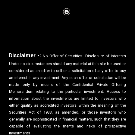
Disclaimer -:
No Offer of Securities—Disclosure of Interests
Under no circumstances should any material at this site be used or
considered as an offer to sell or a solicitation of any offer to buy
an interest in any investment. Any such offer or solicitation will be
made only by means of the Confidential Private Offering
Memorandum relating to the particular investment. Access to
information about the investments are limited to investors who
either qualify as accredited investors within the meaning of the
Securities Act of 1933, as amended, or those investors who
generally are sophisticated in financial matters, such that they are
capable of evaluating the merits and risks of prospective
investments