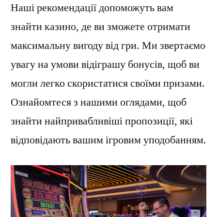
Наші рекомендації допоможуть вам
знайти казино, де ви зможете отримати
максимальну вигоду від гри. Ми звертаємо
увагу на умови відіграшу бонусів, щоб ви
могли легко скористатися своїми призами.
Ознайомтеся з нашими оглядами, щоб
знайти найпривабливіші пропозиції, які
відповідають вашим ігровим уподобанням.