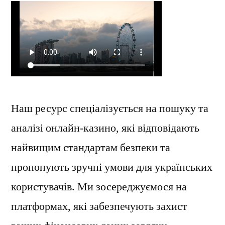
Наш ресурс спеціалізується на пошуку та
аналізі онлайн-казино, які відповідають
найвищим стандартам безпеки та
пропонують зручні умови для українських
користувачів. Ми зосереджуємося на
платформах, які забезпечують захист