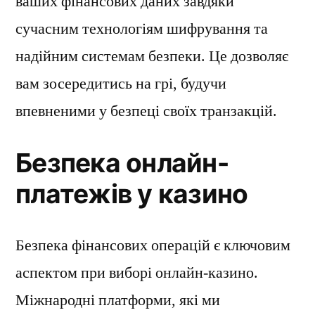
ваших фінансових даних завдяки
сучасним технологіям шифрування та
надійним системам безпеки. Це дозволяє
вам зосередитись на грі, будучи
впевненими у безпеці своїх транзакцій.
Безпека онлайн-
платежів у казино
Безпека фінансових операцій є ключовим
аспектом при виборі онлайн-казино.
Міжнародні платформи, які ми