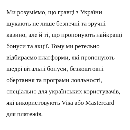
Ми розуміємо, що гравці з України
шукають не лише безпечні та зручні
казино, але й ті, що пропонують найкращі
бонуси та акції. Тому ми ретельно
відбираємо платформи, які пропонують
щедрі вітальні бонуси, безкоштовні
обертання та програми лояльності,
спеціально для українських користувачів,
які використовують Visa або Mastercard
для платежів.