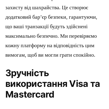
захисту від шахрайства. Це створює
додатковий бар’єр безпеки, гарантуючи,
що ваші транзакції будуть здійснені
максимально безпечно. Ми перевіряємо
кожну платформу на відповідність цим
вимогам, щоб ви могли грати спокійно.
Зручність
використання Visa та
Mastercard