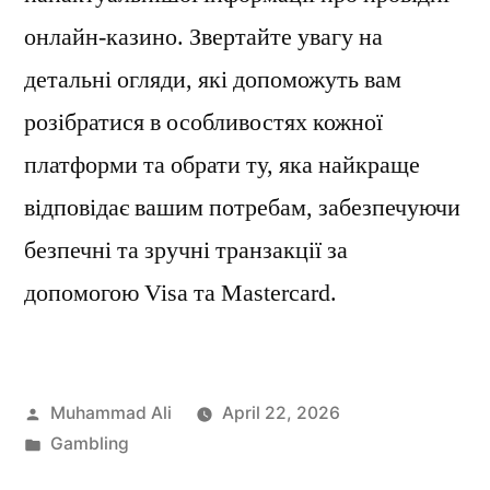
онлайн-казино. Звертайте увагу на
детальні огляди, які допоможуть вам
розібратися в особливостях кожної
платформи та обрати ту, яка найкраще
відповідає вашим потребам, забезпечуючи
безпечні та зручні транзакції за
допомогою Visa та Mastercard.
Muhammad Ali
April 22, 2026
Gambling