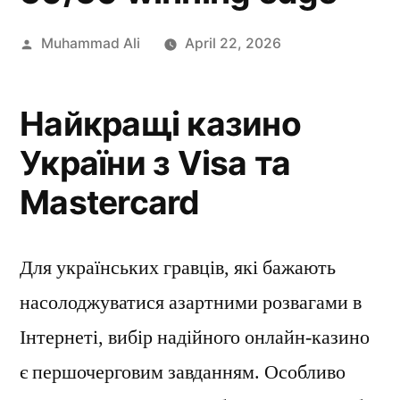
Muhammad Ali
April 22, 2026
Найкращі казино
України з Visa та
Mastercard
Для українських гравців, які бажають
насолоджуватися азартними розвагами в
Інтернеті, вибір надійного онлайн-казино
є першочерговим завданням. Особливо