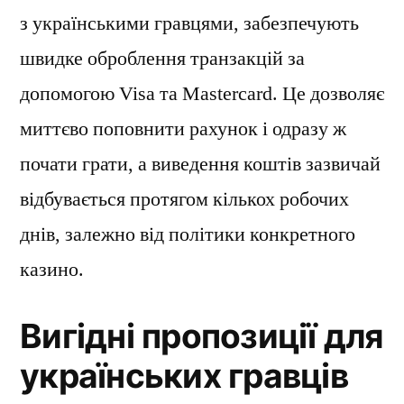
з українськими гравцями, забезпечують
швидке оброблення транзакцій за
допомогою Visa та Mastercard. Це дозволяє
миттєво поповнити рахунок і одразу ж
почати грати, а виведення коштів зазвичай
відбувається протягом кількох робочих
днів, залежно від політики конкретного
казино.
Вигідні пропозиції для
українських гравців