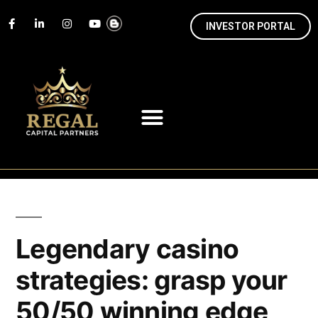
INVESTOR PORTAL
Legendary casino
strategies: grasp your
50/50 winning edge