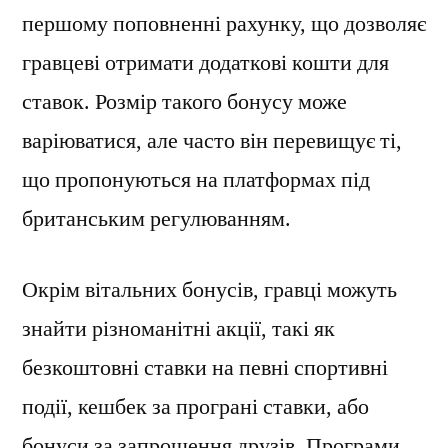
першому поповненні рахунку, що дозволяє
гравцеві отримати додаткові кошти для
ставок. Розмір такого бонусу може
варіюватися, але часто він перевищує ті,
що пропонуються на платформах під
британським регулюванням.
Окрім вітальних бонусів, гравці можуть
знайти різноманітні акції, такі як
безкоштовні ставки на певні спортивні
події, кешбек за програні ставки, або
бонуси за запрошення друзів. Програми