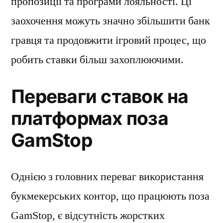
пропозиції та програми лояльності. Ці
заохочення можуть значно збільшити банк
гравця та продовжити ігровий процес, що
робить ставки більш захоплюючими.
Переваги ставок на
платформах поза
GamStop
Однією з головних переваг використання
букмекерських контор, що працюють поза
GamStop, є відсутність жорстких