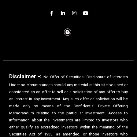
Disclaimer -:
No Offer of Securities—Disclosure of Interests
Under no circumstances should any material at this site be used or
considered as an offer to sell or a solicitation of any offer to buy
an interest in any investment. Any such offer or solicitation will be
made only by means of the Confidential Private Offering
Memorandum relating to the particular investment. Access to
information about the investments are limited to investors who
either qualify as accredited investors within the meaning of the
Securities Act of 1933, as amended, or those investors who