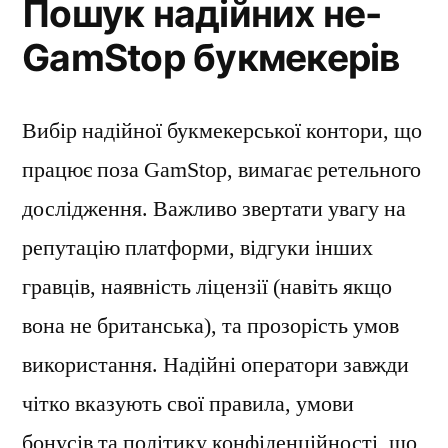
Пошук надійних не-
GamStop букмекерів
Вибір надійної букмекерської контори, що
працює поза GamStop, вимагає ретельного
дослідження. Важливо звертати увагу на
репутацію платформи, відгуки інших
гравців, наявність ліцензії (навіть якщо
вона не британська), та прозорість умов
використання. Надійні оператори завжди
чітко вказують свої правила, умови
бонусів та політику конфіденційності, що