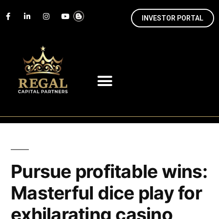
INVESTOR PORTAL
Pursue profitable wins:
Masterful dice play for
exhilarating casino