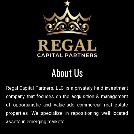
About Us
Regal Capital Partners, LLC is a privately held investment
company that focuses on the acquisition & management
of opportunistic and value-add commercial real estate
properties. We specialize in repositioning well located
assets in emerging markets.