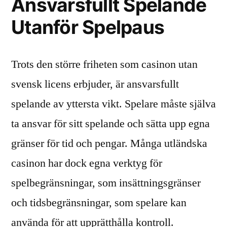
Ansvarsfullt Spelande
Utanför Spelpaus
Trots den större friheten som casinon utan
svensk licens erbjuder, är ansvarsfullt
spelande av yttersta vikt. Spelare måste själva
ta ansvar för sitt spelande och sätta upp egna
gränser för tid och pengar. Många utländska
casinon har dock egna verktyg för
spelbegränsningar, som insättningsgränser
och tidsbegränsningar, som spelare kan
använda för att upprätthålla kontroll.