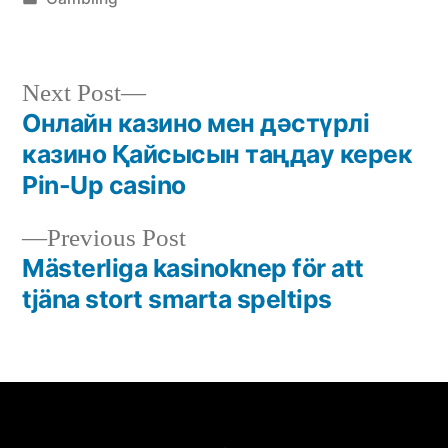
Next Post
Онлайн казино мен дәстүрлі
казино Қайсысын таңдау керек
Pin-Up casino
Previous Post
Mästerliga kasinoknep för att
tjäna stort smarta speltips