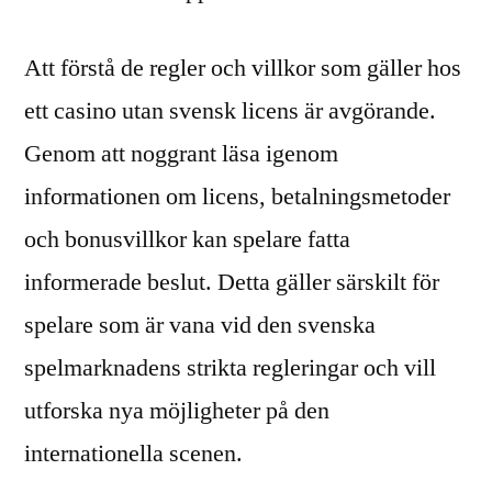
Att förstå de regler och villkor som gäller hos
ett casino utan svensk licens är avgörande.
Genom att noggrant läsa igenom
informationen om licens, betalningsmetoder
och bonusvillkor kan spelare fatta
informerade beslut. Detta gäller särskilt för
spelare som är vana vid den svenska
spelmarknadens strikta regleringar och vill
utforska nya möjligheter på den
internationella scenen.