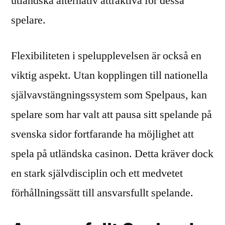
utländska alternativ attraktiva för dessa
spelare.
Flexibiliteten i spelupplevelsen är också en
viktig aspekt. Utan kopplingen till nationella
självavstängningssystem som Spelpaus, kan
spelare som har valt att pausa sitt spelande på
svenska sidor fortfarande ha möjlighet att
spela på utländska casinon. Detta kräver dock
en stark självdisciplin och ett medvetet
förhållningssätt till ansvarsfullt spelande.