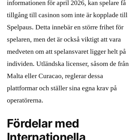
informationen för april 2026, kan spelare få
tillgång till casinon som inte är kopplade till
Spelpaus. Detta innebär en större frihet för
spelaren, men det är också viktigt att vara
medveten om att spelansvaret ligger helt på
individen. Utländska licenser, såsom de från
Malta eller Curacao, reglerar dessa
plattformar och ställer sina egna krav på
operatörerna.
Fördelar med
Internationella