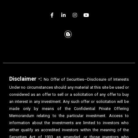
Disclaimer -:
No Offer of Securities—Disclosure of Interests
Under no circumstances should any material at this site be used or
considered as an offer to sell or a solicitation of any offer to buy
an interest in any investment. Any such offer or solicitation will be
made only by means of the Confidential Private Offering
Memorandum relating to the particular investment. Access to
information about the investments are limited to investors who
either qualify as accredited investors within the meaning of the
Securities Act of 1933, as amended, or those investors who