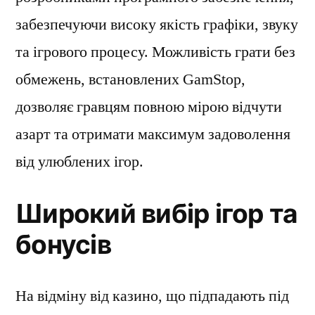
забезпечуючи високу якість графіки, звуку
та ігрового процесу. Можливість грати без
обмежень, встановлених GamStop,
дозволяє гравцям повною мірою відчути
азарт та отримати максимум задоволення
від улюблених ігор.
Широкий вибір ігор та
бонусів
На відміну від казино, що підпадають під