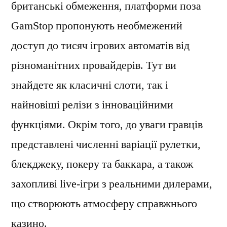
британські обмеження, платформи поза
GamStop пропонують необмежений
доступ до тисяч ігрових автоматів від
різноманітних провайдерів. Тут ви
знайдете як класичні слоти, так і
найновіші релізи з інноваційними
функціями. Окрім того, до уваги гравців
представлені численні варіації рулетки,
блекджеку, покеру та баккара, а також
захопливі live-ігри з реальними дилерами,
що створюють атмосферу справжнього
казино.