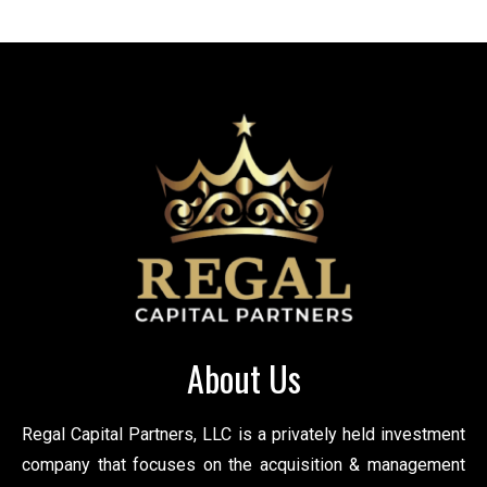
About Us
Regal Capital Partners, LLC is a privately held investment
company that focuses on the acquisition & management