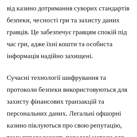
від казино дотримання суворих стандартів
безпеки, чесності гри та захисту даних
гравців. Це забезпечує гравцям спокій під
час гри, адже їхні кошти та особиста
інформація надійно захищені.
Сучасні технології шифрування та
протоколи безпеки використовуються для
захисту фінансових транзакцій та
персональних даних. Легальні офшорні
казино піклуються про свою репутацію,