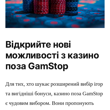
Відкрийте нові
можливості з казино
поза GamStop
Для тих, хто шукає розширений вибір ігор
та вигідніші бонуси, казино поза GamStop
є чудовим вибором. Вони пропонують