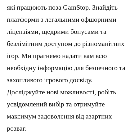
які працюють поза GamStop. Знайдіть
платформи з легальними офшорними
ліцензіями, щедрими бонусами та
безлімітним доступом до різноманітних
ігор. Ми прагнемо надати вам всю
необхідну інформацію для безпечного та
захопливого ігрового досвіду.
Досліджуйте нові можливості, робіть
усвідомлений вибір та отримуйте
максимум задоволення від азартних
розваг.