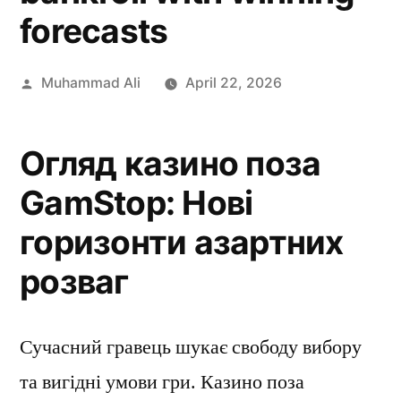
forecasts
Muhammad Ali
April 22, 2026
Огляд казино поза
GamStop: Нові
горизонти азартних
розваг
Сучасний гравець шукає свободу вибору
та вигідні умови гри. Казино поза