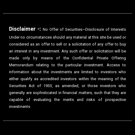
Disclaimer -:
No Offer of Securities—Disclosure of Interests
Under no circumstances should any material at this site be used or
considered as an offer to sell or a solicitation of any offer to buy
an interest in any investment. Any such offer or solicitation will be
made only by means of the Confidential Private Offering
Memorandum relating to the particular investment. Access to
information about the investments are limited to investors who
either qualify as accredited investors within the meaning of the
Securities Act of 1933, as amended, or those investors who
generally are sophisticated in financial matters, such that they are
capable of evaluating the merits and risks of prospective
investments