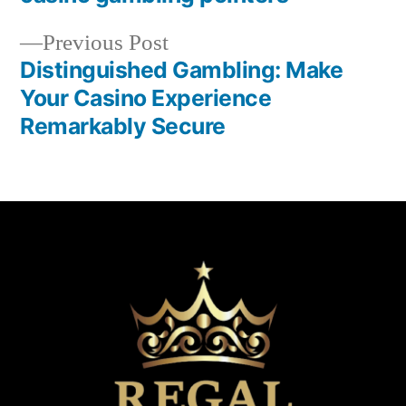
Previous Post
Distinguished Gambling: Make
Your Casino Experience
Remarkably Secure