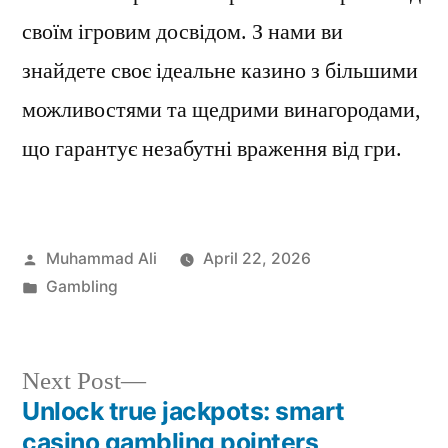
своїм ігровим досвідом. З нами ви
знайдете своє ідеальне казино з більшими
можливостями та щедрими винагородами,
що гарантує незабутні враження від гри.
Muhammad Ali
April 22, 2026
Gambling
Next Post
Unlock true jackpots: smart
casino gambling pointers