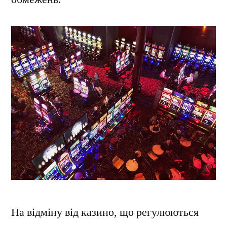
На відміну від казино, що регулюються