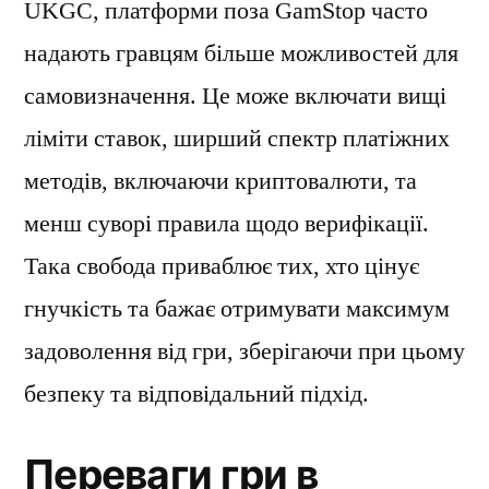
UKGC, платформи поза GamStop часто
надають гравцям більше можливостей для
самовизначення. Це може включати вищі
ліміти ставок, ширший спектр платіжних
методів, включаючи криптовалюти, та
менш суворі правила щодо верифікації.
Така свобода приваблює тих, хто цінує
гнучкість та бажає отримувати максимум
задоволення від гри, зберігаючи при цьому
безпеку та відповідальний підхід.
Переваги гри в