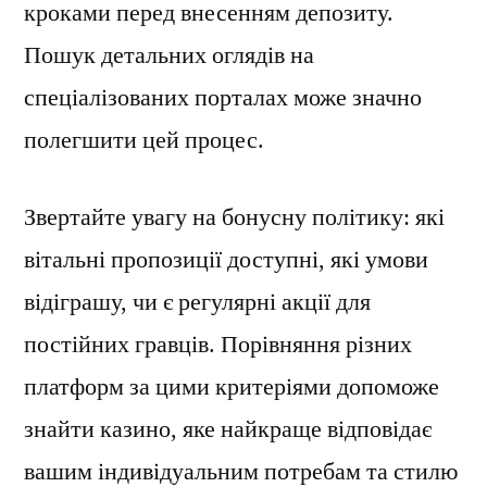
кроками перед внесенням депозиту.
Пошук детальних оглядів на
спеціалізованих порталах може значно
полегшити цей процес.
Звертайте увагу на бонусну політику: які
вітальні пропозиції доступні, які умови
відіграшу, чи є регулярні акції для
постійних гравців. Порівняння різних
платформ за цими критеріями допоможе
знайти казино, яке найкраще відповідає
вашим індивідуальним потребам та стилю