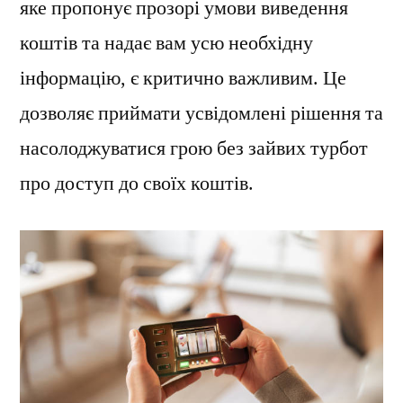
яке пропонує прозорі умови виведення
коштів та надає вам усю необхідну
інформацію, є критично важливим. Це
дозволяє приймати усвідомлені рішення та
насолоджуватися грою без зайвих турбот
про доступ до своїх коштів.