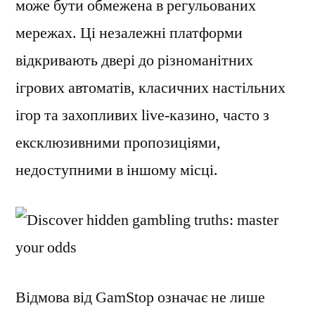
може бути обмежена в регульованих
мережах. Ці незалежні платформи
відкривають двері до різноманітних
ігрових автоматів, класичних настільних
ігор та захопливих live-казино, часто з
ексклюзивними пропозиціями,
недоступними в іншому місці.
Відмова від GamStop означає не лише