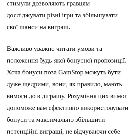
стимули дозволяють гравцям
досліджувати різні ігри та збільшувати
свої шанси на виграш.
Важливо уважно читати умови та
положення будь-якої бонусної пропозиції.
Хоча бонуси поза GamStop можуть бути
дуже щедрими, вони, як правило, мають
вимоги до відіграшу. Розуміння цих вимог
допоможе вам ефективно використовувати
бонуси та максимально збільшити
потенційні виграші, не відчуваючи себе