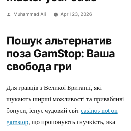
Muhammad Ali
April 23, 2026
Пошук альтернатив
поза GamStop: Ваша
свобода гри
Для гравців з Великої Британії, які
шукають ширші можливості та привабливі
бонуси, існує чудовий світ
casinos not on
gamstop
, що пропонують гнучкість, яка