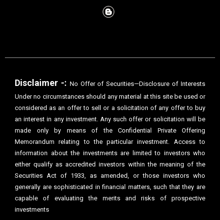
Disclaimer -:
No Offer of Securities—Disclosure of Interests
Under no circumstances should any material at this site be used or
considered as an offer to sell or a solicitation of any offer to buy
an interest in any investment. Any such offer or solicitation will be
made only by means of the Confidential Private Offering
Memorandum relating to the particular investment. Access to
information about the investments are limited to investors who
either qualify as accredited investors within the meaning of the
Securities Act of 1933, as amended, or those investors who
generally are sophisticated in financial matters, such that they are
capable of evaluating the merits and risks of prospective
investments