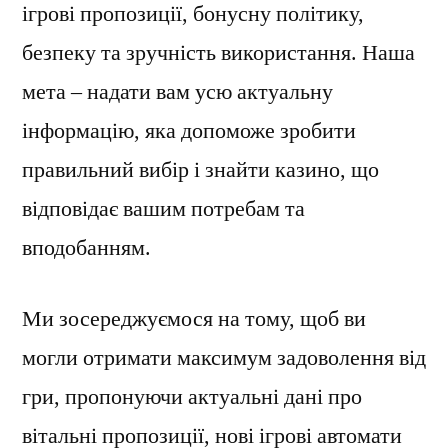
ігрові пропозиції, бонусну політику,
безпеку та зручність використання. Наша
мета – надати вам усю актуальну
інформацію, яка допоможе зробити
правильний вибір і знайти казино, що
відповідає вашим потребам та
вподобанням.
Ми зосереджуємося на тому, щоб ви
могли отримати максимум задоволення від
гри, пропонуючи актуальні дані про
вітальні пропозиції, нові ігрові автомати