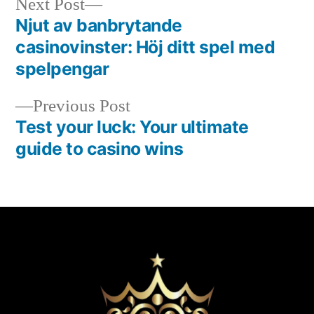
Next Post
Njut av banbrytande
casinovinster: Höj ditt spel med
spelpengar
Previous Post
Test your luck: Your ultimate
guide to casino wins