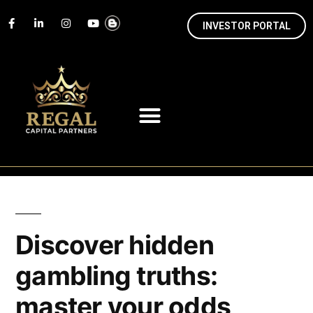
INVESTOR PORTAL
Discover hidden
gambling truths:
master your odds