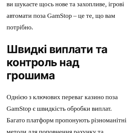
ви шукаєте щось нове та захопливе, ігрові
автомати поза GamStop – це те, що вам
потрібно.
Швидкі виплати та
контроль над
грошима
Однією з ключових переваг казино поза
GamStop є швидкість обробки виплат.
Багато платформ пропонують різноманітні
методи для поповнення рахунку та