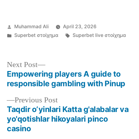
Muhammad Ali
April 23, 2026
Superbet στοίχημα
Superbet live στοίχημα
Next Post
Empowering players A guide to
responsible gambling with Pinup
Previous Post
Taqdir o’yinlari Katta g'alabalar va
yo'qotishlar hikoyalari pinco
casino