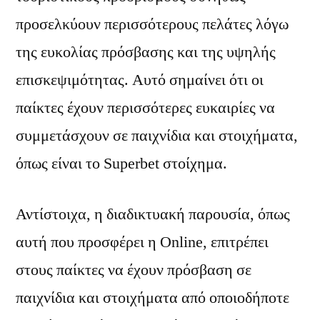
προσελκύουν περισσότερους πελάτες λόγω
της ευκολίας πρόσβασης και της υψηλής
επισκεψιμότητας. Αυτό σημαίνει ότι οι
παίκτες έχουν περισσότερες ευκαιρίες να
συμμετάσχουν σε παιχνίδια και στοιχήματα,
όπως είναι το Superbet στοίχημα.
Αντίστοιχα, η διαδικτυακή παρουσία, όπως
αυτή που προσφέρει η Online, επιτρέπει
στους παίκτες να έχουν πρόσβαση σε
παιχνίδια και στοιχήματα από οποιοδήποτε