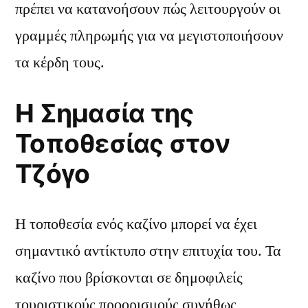
πρέπει να κατανοήσουν πώς λειτουργούν οι
γραμμές πληρωμής για να μεγιστοποιήσουν
τα κέρδη τους.
Η Σημασία της
Τοποθεσίας στον
Τζόγο
Η τοποθεσία ενός καζίνο μπορεί να έχει
σημαντικό αντίκτυπο στην επιτυχία του. Τα
καζίνο που βρίσκονται σε δημοφιλείς
τουριστικούς προορισμούς συνήθως