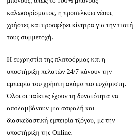
μπόνους, όπως το 100% μπόνους
καλωσορίσματος, η προσελκύει νέους
χρήστες και προσφέρει κίνητρα για την πιστή
τους συμμετοχή.
Η ευχρηστία της πλατφόρμας και η
υποστήριξη πελατών 24/7 κάνουν την
εμπειρία του χρήστη ακόμα πιο ευχάριστη.
Όλοι οι παίκτες έχουν τη δυνατότητα να
απολαμβάνουν μια ασφαλή και
διασκεδαστική εμπειρία τζόγου, με την
υποστήριξη της Online.