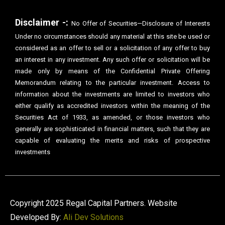
Disclaimer -:
No Offer of Securities—Disclosure of Interests
Under no circumstances should any material at this site be used or
considered as an offer to sell or a solicitation of any offer to buy
an interest in any investment. Any such offer or solicitation will be
made only by means of the Confidential Private Offering
Memorandum relating to the particular investment. Access to
information about the investments are limited to investors who
either qualify as accredited investors within the meaning of the
Securities Act of 1933, as amended, or those investors who
generally are sophisticated in financial matters, such that they are
capable of evaluating the merits and risks of prospective
investments
Copyright 2025 Regal Capital Partners. Website
Developed By:
Ali Dev Solutions