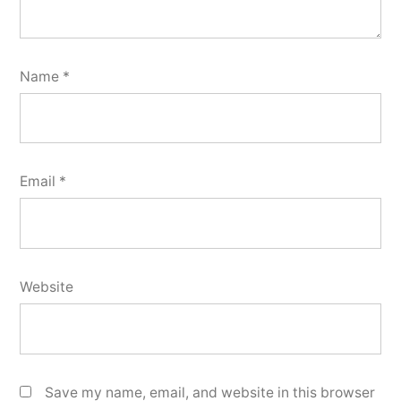
Name
*
Email
*
Website
Save my name, email, and website in this browser