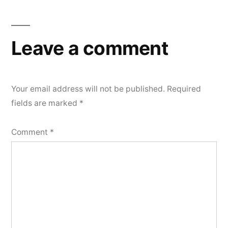
Leave a comment
Your email address will not be published.
Required
fields are marked
*
Comment
*