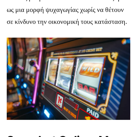
ως μια μορφή ψυχαγωγίας χωρίς να θέτουν
σε κίνδυνο την οικονομική τους κατάσταση.